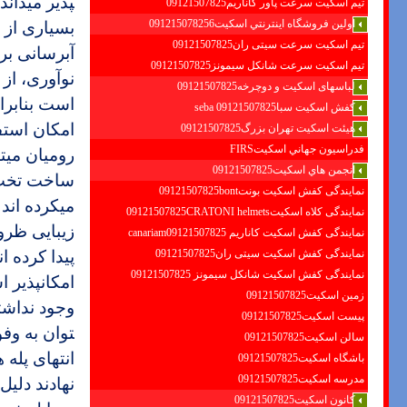
پذیر می­دا
تیم اسکیت سرعت پاور کاناریم09121507825
اولين فروشگاه اينترنتي اسكيت091215078256
بسیاری از 
تیم اسکیت سرعت سیتی ران09121507825
آبرسانی بر
تیم اسکیت سرعت شانکل سیمونز09121507825
نوآوری، از 
لباسهای اسکیت و دوچرخه09121507825
است بنابرای
کفش اسکیت سبا09121507825 seba
امکان استفا
هیئت اسکیت تهران بزرگ09121507825
فدراسيون جهاني اسكيتFIRS
رومیان می­ت
انجمن هاي اسكيت09121507825
ساخت تخت ج
نمایندگی کفش اسکیت بونت09121507825bont
می­کرده­ ان
نمایندگی کلاه اسکیت09121507825CRATONI helmets
زیبایی ظرو
نمایندگی کفش اسکیت كاناريم canariam09121507825
نمایندگی کفش اسکیت سیتی ران09121507825
پیدا کرده­
نمایندگی کفش اسکیت شانكل سيمونز 09121507825
امکان­پذیر
زمین اسکیت09121507825
وجود نداشته
پیست اسکیت09121507825
توان به وفو
سالن اسکیت09121507825
انتهای پله­
باشگاه اسکیت09121507825
مدرسه اسکیت09121507825
نهادند دلی
کانون اسکیت09121507825