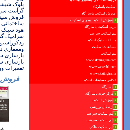
فروشگاه اسکی واسنوبردواسکیت
بلوک شیشه
اسکیت پاسارگاد
گرانیت سر
اموزش اسکیت پاسارگاد
فروش سینک
اموزش اسکیت ومربی اسکیت
ساختمانی و
مربی اسکیت پاسارگاد
هود سینک 
تیم اسکیت سرعت
سرامیک گرا
مسابقات لیگ اسکیت
ودکوراسیو
مسابقات اسکیت
ومعماری د
تیم اسکیت
بازسازی س
www.skatingiran.com
بازسازی سا
www.varzesh1.com
تعمیرات و
www.skatingiran.ir
فروش و
عکاس مسابقات اسکیت
پاسارگاد
مرکز خرید پاسارگاد
آموزش اسکیت
پزشکان ورزشی
تیم اسکیت سرعت
تیم اسکیت سرعت
تیم اسکیت هاکی
فر