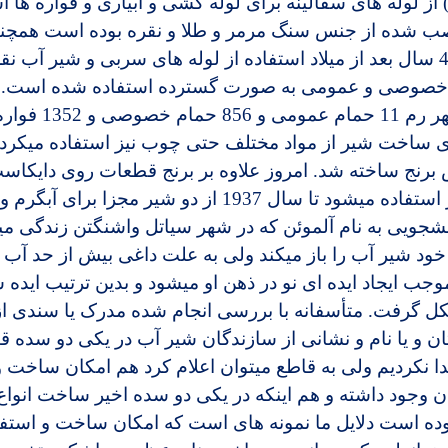
از لوله­ های سفالینه برای لوله­ کشی و آبیاری و فواره ­ها ا
میلاد تا 476 سال بعد از میلاد استفاده از لوله­ های سربی و شیر آب
 خصوصی و عمومی به­ صورت گسترده استفاده شده است. د
فقط در شهر رم 11
 ساخت شیر از مواد مختلف حتی چوب نیز استفاده می­کردن
برنج ساخته شد. امروز علاوه بر برنج قطعات روی دایکاست
می­شوند نیز استفاده می­شود تا سال 1937 از دو شیر 
شجویی به نام آلموئن که در شهر سیاتل واشنگتن زندگی می
ود شیر آب را باز می­کند ولی به علت داغی بیش از حد آ
وجب ایجاد ایده­ ای نو در ذهن او می­شود و بدین ترتیب اید
 گرفت. متأسفانه با بررسی انجام شده مدرک یا سندی از
نکردیم ولی به قاطع می­توان اعلام کرد هم امکان ساخت و 
ان وجود داشته و هم اینکه در یکی دو سده اخیر ساخت انوا
ده است دلایل ما نمونه­ های است که امکان ساخت و استفاده