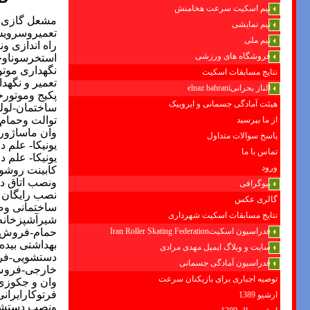
تیم اسکیت سرعت هخامنش
مشعل گازی و
تیم نمایشی
تعمیروسرویس 
تیم ملی
راه اندازی و
فروشگاه های ورزشی
استخرسوناو
نگهداری موتو
نتایج مسابقات اسکیت
تعمیر و نگهد
الناز بحرانیelnaz bahrani
پکیج وموتورخ
هیئت آمادگی جسمانی و ایروبیک
ساختمان-لول
توالت وحمام 
از ما بپرسید
وان ماساژور
پاسخ سوالات متداول
یونیکا- علم
تماس با ما
یونیکا- علم
ورود
کابینت روشو
ونصب اتاق د
بیوگرافی
نصب رایگان 
گالری عکس
ساختمانی وص
نتایج مسابقات اسکیت شهرداری
شیرآشپزخان
فدراسیون اسکیتIran Roller Skating Federation
حمام-فروش 
بهداشتی بیده
سایت و وبلاگ ایمیل مهدی مرادی
دستشویی-فر
فدراسیون آمادگی جسمانی
خارجی-فروش 
توصیه اجباری برای بازیکنان سرعت
وان و جکوزی
فرتوکارایران
ارشیو 1389
ونصب دستشویی