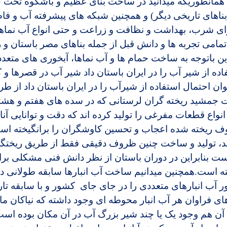
ند همانطوریکه می­دانید در ساخت بنای عظیم و باشکوه تخت ج
بناهای تاریخی دیگر) و همچنین شبکه­ های پیشرفته آب و فا
ای شرب، بهداشت و نظافت و زراعت و حتی انواع آب­ نماها
تمامی تجربه­ ها و دانش قبل از جمله بناهای مصر باستان و
ن باتوجه به ساخت حمام­ ها و آب ­نماها، آب­خوری­ های متع
ده از شیر آب را در ایران باستان داد شیر آب در قصرها و کا
وان احتمال استفاده از شیرآب را در ایران باستان داد از ط
مشید ریخته­ گران لرستانی که در سده­ های هفتم و هشتم 
د انواع قطعات مفرغی را تولید کرده­ اند که دقت و توانایی آنا
ف ریخته شده اعجاب و تحسین کاوشگران را برانگیخته اس
 اند، تولید و ساخت چنین ظروف دقیقی فقط از طریق ریخت
 است بنابراین در دوران باستان از نظر دانش فنی مشکلی ب
 است.همچنین می­دانیم ساخت آب­ انبارها سابقه طولانی در ج
ر آب انبارهای متعددی را در جای جای کشور و با سابقه تار
 های فراوان هر آب­ انبار محوطه­ ای وجود داشته که نیاکان ما
ل آن هم وجود یک یا چند شیر بزرگ آب در آن مکان بوده است 