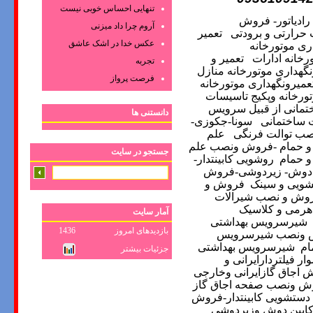
تنهایی احساس خوبی نیست
رادیاتور- فروش
آروم چرا داد میزنی
 حرارتی و برودتی
تعمیر
عکس‌ خدا در اشک‌ عاشق‌
ری موتورخانه
رخانه ادارات
تعمیر و
تجربه
نگهداری موتورخانه منازل
فرصت پرواز
میرونگهداری موتورخانه
رخانه وپکیج
تاسیسات
تمانی از قبیل سرویس
دانستنی ها
 ساختمانی
سونا-جکوزی-
صب توالت فرنگی
علم
 و حمام -فروش ونصب علم
جستجو در سایت
و حمام
روشویی کابینتدار-
ل دوش- زیردوشی-فروش
شویی و سینک
فروش و
روش و نصب شیرالات
هرمی و کلاسیک
آمار سایت
شیرسرویس بهداشتی
بازدیدهای امروز
1436
ش ونصب شیرسرویس
ام
شیرسرویس بهداشتی
جزئیات بیشتر
 فیلتردارایرانی و
 اجاق گازایرانی وخارجی
وش ونصب صفحه اجاق گاز
دستشویی کابینتدار-فروش
ابین دوش وزیردوشی