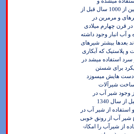
ستفاده می­شده و
شیرهای نصب شده از جنس سنگ مرمر و طلا و نقره بوده است همچنین از 1000 سال قبل از
 نقره­ای و مرمرین در
ر قرن چهارم میلادی
 حمام عمومی و 856 حمام خصوصی و 1352 فواره و آب انبار وجود داشته
د بعدها بیشتر شیرهای
 و پلاستیک که آبکاری
مجزا برای آبگرم و سرد استفاده می­شد در
­کرد برای شستن
ب دست هایش می­سوزد
ه ساخت شیرآلات
 وجود شیر آب در
دوران باستان و یا نام و نشانی از سازندگان شیر آب در یکی دو سده قبل از سال 1340
استفاده از شیر آب در
ع شیر آب از رونق خوبی
 از شیرآب را امکان­