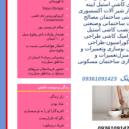
تا قهرمانی
اشی استیل ایینه
Tokyo Olympic
ز شیر آلات اکسسوری
کروناویروس‌-نام علمی:
تی ساختمان مصالح
Coronaviruses
ت ساختمانی وصنعتی
سلام فردوسی پور
نصب
کاشی استیل
هشدار واماده باش وقوع سیل
میک
کاشی
طراحی
در ۱۰ استان
کوراسیون-طراحی
اخطار هواشناسی نسبت به
ن
نوسازی وتعمیرات و
وقوع سیل
منزل
تعمیرات و
پشتیبانی سپاه ۷ استان از
زسازی ساختمان مسکونی
مناطق سیل‌زده
حضور فرماندهان نیروهای
مسلح در مناطق سیل‌زده
نک
09361091423
زندگی و دوست داشتن
راز زندگی
شاد بودن
افریدگارا او را به تو میسپارم
نگو که تکراریست
فریاد درسکوت
093610914