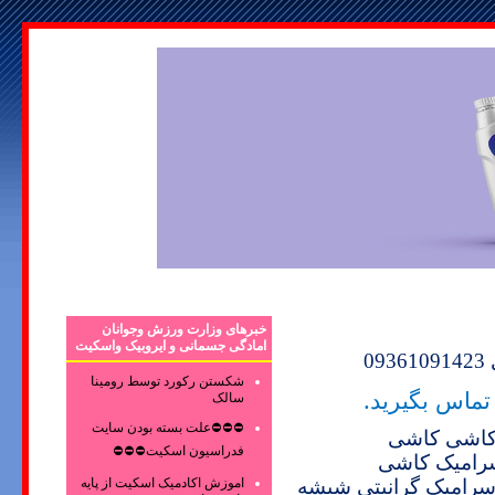
خبرهای وزارت ورزش وجوانان
امادگی جسمانی و ایروبیک واسکیت
09361091423
شکستن رکورد توسط رومینا
تماس بگیرید.
سالک
⛔⛔⛔علت بسته بودن سایت
اشی کاشی
فدراسیون اسکیت⛔⛔⛔
امیک کاشی
اموزش اکادمیک اسکیت از پایه
سرامیک گرانیتی شیشه