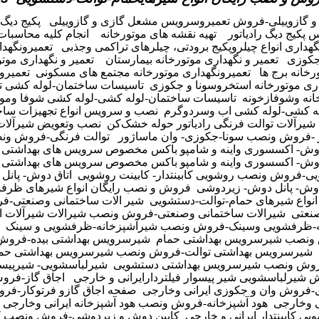
 گازوییلی-فروش تعمیروسرویس مشعل گازی و گازوییلی
پکیج دیگ 
پکیج دیگ رادیاتور
تهیه نقشه های موتورخانه
انجام کلیه محاسبات
نگهداری انواع چیلروپکیج برودتی، چیلرهای تراکمی وجذبی
تعمیرونگهدا
جکوزی
تعمیر و نگهداری موتورخانه بیمارستان
تعمیر و نگهداری موتو
رخانه برج ها
تعمیرونگهداری موتورخانه مجتمع های مسکونی
تعمیرو
اری موتورخانه استخروسونا و جکوزی
تاسیسات ساختمان-لوله کشی تع
انه وشوفازخونه
تاسیسات ساختمان-لوله کشی-لوله کشی شوفا وموتو
ه کشی-لوله کشی اب وسردوگرم
نصب و سرویس انواع تجهیزات ساخ
شیرآلات توالت فرنگی رادیاتور حوله خشک
کن
نصب وتعویض شیرآلات
 -فروش ونصب سونا-جکوزی- وان ماساژور
توالت فرنگی-فروش ون
 دوش- اکسسوری واینه و شامپو باکس مخصوص سرویس های بهداشتی
 دوش- اکسسوری واینه و شامپو باکس مخصوص سرویس های بهداشتی 
یی-فروش ونصب روشویی کابینتدار- کابینت روشویی
اتاق دوش- پان
وش- پانل دوش- زیردوشی
فروش و نصب رایگان انواع شیرهای ظرف
انواع شیرهای حمام-توالت-دستشویی
شیر الات ساختمانی وصنعتی-ف
نعتی
شیرالات ساختمانی وصنعتی-فروش ونصب شیرالات شیرآلات ا
ه-ظرفشویی وسینک-فروش ونصب شیرآشپزخانه-ظرفشویی و سینک
ونصب شیرسرویس بهداشتی حمام
شیرسرویس بهداشتی بیده-فرو
شیرسرویس بهداشتی توالت-فروش ونصب شیرسرویس بهداشتی حم
وش ونصب شیرسرویس بهداشتی دستشویی
شیرلباسشویی- شیرپیسوار
شیرلباسشویی شیر پیسوار فیلتردارایرانی و خارجی
اجاق گاز-فروش
-فروش وان و جکوزی ایرانی وخارجی
صفحه اجاق گازو فرتوکار-فر
ی وخارجی
هود آشپزخانه-فروش ونصب هود آشپزخانه ایرانی وخارجی
 کابینتدار ایرانی و خارجی
کابین دوش و زیردوشی-فروش ونصب ک