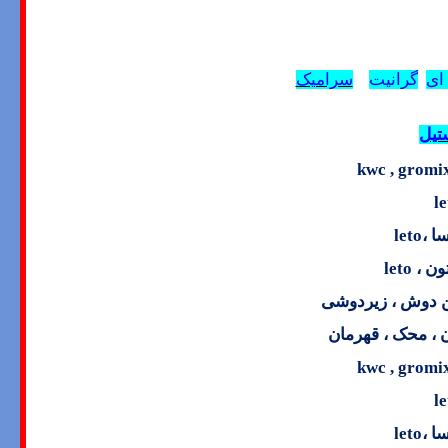
ای
گرانیت
سرامیک
تیل
kwc , gromix
le
ا ،
leto
تون ،
leto
ین دوش ، زیردوشی
 ، محک ، قهرمان
kwc , gromix
le
ا ،
leto