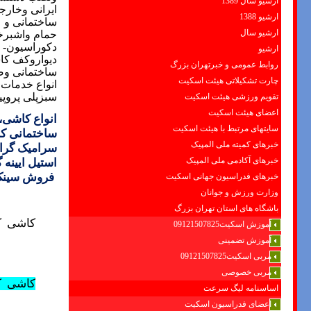
ارشیو سال 1389
ایرانی وخارج
ارشیو 1388
ساختمانی و ع
ارشیو سال
حمام واشبرخ
دکوراسیون- 
ارشیو
دیواروکف کا
روابط عمومی و خبرتهران بزرگ
ساختمانی وص
چارت تشکیلاتی هیئت اسکیت
انواع خدمات د
سبزپلی پروپیلن،لوله های 7لایه وچند لایه،
تقویم ورزشی هیئت اسکیت
اعضای هیئت اسکیت
انواع کاشی،
سایتهای مرتبط با هیئت اسکیت
ساختمانی
کا
خبرهای کمیته ملی المپیک
سرامیک گرا
خبرهای آکادمی ملی المپیک
استیل ایینه
فروش سینک 
خبرهای فدراسیون جهانی اسکیت
وزارت ورزش و جوانان
باشگاه های استان تهران بزرگ
کاشی ک
آموزش اسکیت09121507825
آموزش تضمینی
مربی اسکیت09121507825
مربی خصوصی
کاشی
ک
اساسنامه لیگ سرعت
اعضای فدراسیون اسکیت