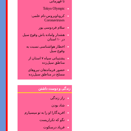
تا قهرمانی
Tokyo Olympic
کروناویروس‌-نام علمی:
Coronaviruses
سلام فردوسی پور
هشدار واماده باش وقوع سیل
در ۱۰ استان
اخطار هواشناسی نسبت به
وقوع سیل
پشتیبانی سپاه ۷ استان از
مناطق سیل‌زده
حضور فرماندهان نیروهای
مسلح در مناطق سیل‌زده
زندگی و دوست داشتن
راز زندگی
شاد بودن
افریدگارا او را به تو میسپارم
نگو که تکراریست
فریاد درسکوت