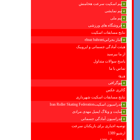
تیم اسکیت سرعت هخامنش
تیم نمایشی
تیم ملی
فروشگاه های ورزشی
نتایج مسابقات اسکیت
الناز بحرانیelnaz bahrani
هیئت آمادگی جسمانی و ایروبیک
از ما بپرسید
پاسخ سوالات متداول
تماس با ما
ورود
بیوگرافی
گالری عکس
نتایج مسابقات اسکیت شهرداری
فدراسیون اسکیتIran Roller Skating Federation
سایت و وبلاگ ایمیل مهدی مرادی
فدراسیون آمادگی جسمانی
توصیه اجباری برای بازیکنان سرعت
ارشیو 1389