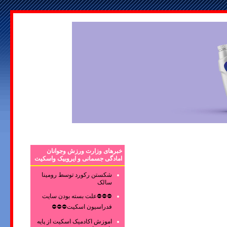
خبرهای وزارت ورزش وجوانان
امادگی جسمانی و ایروبیک واسکیت
شکستن رکورد توسط رومینا
سالک
⛔⛔⛔علت بسته بودن سایت
فدراسیون اسکیت⛔⛔⛔
اموزش اکادمیک اسکیت از پایه