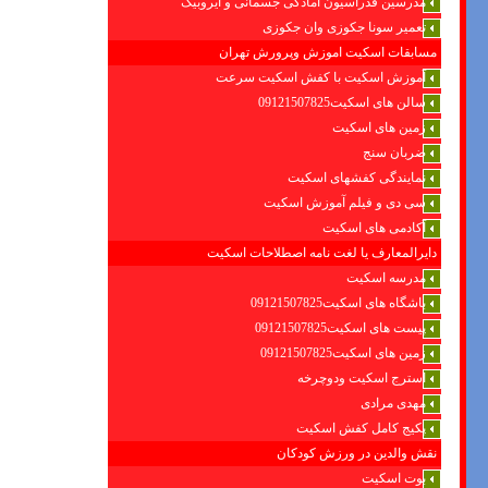
مدرسین فدراسیون امادگی جسمانی و ایروبیک
تعمیر سونا جکوزی وان جکوزی
مسابقات اسکیت اموزش وپرورش تهران
آموزش اسکیت با کفش اسکیت سرعت
سالن های اسکیت09121507825
زمین های اسکیت
ضربان سنج
نمایندگی کفشهای اسکیت
سی دی و فیلم آموزش اسکیت
آکادمی های اسکیت
دایرالمعارف یا لغت نامه اصطلاحات اسکیت
مدرسه اسکیت
باشگاه های اسکیت09121507825
پیست های اسکیت09121507825
زمین های اسکیت09121507825
استرج اسکیت ودوچرخه
مهدی مرادی
پکیج کامل کفش اسکیت
نقش والدین در ورزش کودکان
بوت اسکیت