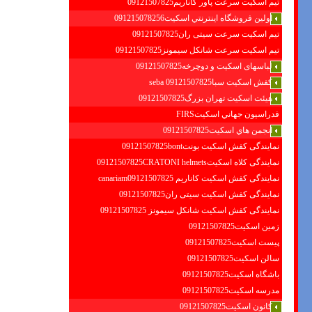
تیم اسکیت سرعت پاور کاناریم09121507825
اولين فروشگاه اينترنتي اسكيت091215078256
تیم اسکیت سرعت سیتی ران09121507825
تیم اسکیت سرعت شانکل سیمونز09121507825
لباسهای اسکیت و دوچرخه09121507825
کفش اسکیت سبا09121507825 seba
هیئت اسکیت تهران بزرگ09121507825
فدراسيون جهاني اسكيتFIRS
انجمن هاي اسكيت09121507825
نمایندگی کفش اسکیت بونت09121507825bont
نمایندگی کلاه اسکیت09121507825CRATONI helmets
نمایندگی کفش اسکیت كاناريم canariam09121507825
نمایندگی کفش اسکیت سیتی ران09121507825
نمایندگی کفش اسکیت شانكل سيمونز 09121507825
زمین اسکیت09121507825
پیست اسکیت09121507825
سالن اسکیت09121507825
باشگاه اسکیت09121507825
مدرسه اسکیت09121507825
کانون اسکیت09121507825