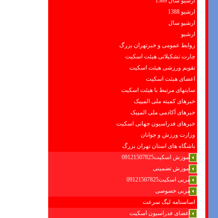
ارشیو سال 1389
ارشیو 1388
ارشیو سال
ارشیو
روابط عمومی و خبرتهران بزرگ
چارت تشکیلاتی هیئت اسکیت
تقویم ورزشی هیئت اسکیت
اعضای هیئت اسکیت
سایتهای مرتبط با هیئت اسکیت
خبرهای کمیته ملی المپیک
خبرهای آکادمی ملی المپیک
خبرهای فدراسیون جهانی اسکیت
وزارت ورزش و جوانان
باشگاه های استان تهران بزرگ
آموزش اسکیت09121507825
آموزش تضمینی
مربی اسکیت09121507825
مربی خصوصی
اساسنامه لیگ سرعت
اعضای فدراسیون اسکیت