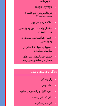
تا قهرمانی
Tokyo Olympic
کروناویروس‌-نام علمی:
Coronaviruses
سلام فردوسی پور
هشدار واماده باش وقوع سیل
در ۱۰ استان
اخطار هواشناسی نسبت به
وقوع سیل
پشتیبانی سپاه ۷ استان از
مناطق سیل‌زده
حضور فرماندهان نیروهای
مسلح در مناطق سیل‌زده
زندگی و دوست داشتن
راز زندگی
شاد بودن
افریدگارا او را به تو میسپارم
نگو که تکراریست
فریاد درسکوت