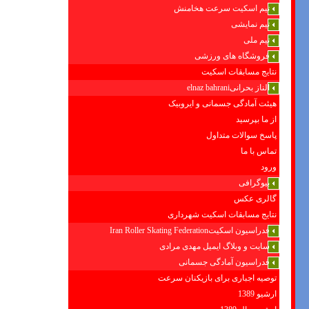
تیم اسکیت سرعت هخامنش
تیم نمایشی
تیم ملی
فروشگاه های ورزشی
نتایج مسابقات اسکیت
الناز بحرانیelnaz bahrani
هیئت آمادگی جسمانی و ایروبیک
از ما بپرسید
پاسخ سوالات متداول
تماس با ما
ورود
بیوگرافی
گالری عکس
نتایج مسابقات اسکیت شهرداری
فدراسیون اسکیتIran Roller Skating Federation
سایت و وبلاگ ایمیل مهدی مرادی
فدراسیون آمادگی جسمانی
توصیه اجباری برای بازیکنان سرعت
ارشیو 1389