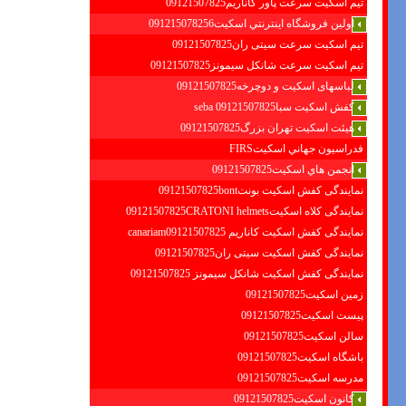
تیم اسکیت سرعت پاور کاناریم09121507825
اولين فروشگاه اينترنتي اسكيت091215078256
تیم اسکیت سرعت سیتی ران09121507825
تیم اسکیت سرعت شانکل سیمونز09121507825
لباسهای اسکیت و دوچرخه09121507825
کفش اسکیت سبا09121507825 seba
هیئت اسکیت تهران بزرگ09121507825
فدراسيون جهاني اسكيتFIRS
انجمن هاي اسكيت09121507825
نمایندگی کفش اسکیت بونت09121507825bont
نمایندگی کلاه اسکیت09121507825CRATONI helmets
نمایندگی کفش اسکیت كاناريم canariam09121507825
نمایندگی کفش اسکیت سیتی ران09121507825
نمایندگی کفش اسکیت شانكل سيمونز 09121507825
زمین اسکیت09121507825
پیست اسکیت09121507825
سالن اسکیت09121507825
باشگاه اسکیت09121507825
مدرسه اسکیت09121507825
کانون اسکیت09121507825