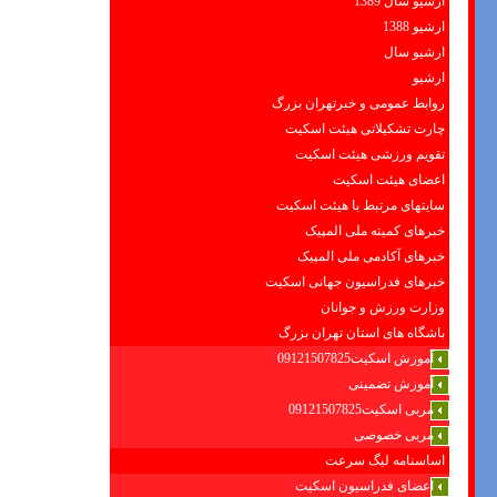
ارشیو سال 1389
ارشیو 1388
ارشیو سال
ارشیو
روابط عمومی و خبرتهران بزرگ
چارت تشکیلاتی هیئت اسکیت
تقویم ورزشی هیئت اسکیت
اعضای هیئت اسکیت
سایتهای مرتبط با هیئت اسکیت
خبرهای کمیته ملی المپیک
خبرهای آکادمی ملی المپیک
خبرهای فدراسیون جهانی اسکیت
وزارت ورزش و جوانان
باشگاه های استان تهران بزرگ
آموزش اسکیت09121507825
آموزش تضمینی
مربی اسکیت09121507825
مربی خصوصی
اساسنامه لیگ سرعت
اعضای فدراسیون اسکیت