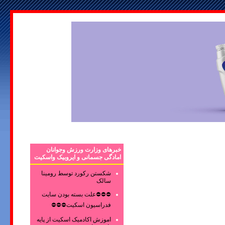
خبرهای وزارت ورزش وجوانان
امادگی جسمانی و ایروبیک واسکیت
شکستن رکورد توسط رومینا
سالک
⛔⛔⛔علت بسته بودن سایت
فدراسیون اسکیت⛔⛔⛔
اموزش اکادمیک اسکیت از پایه