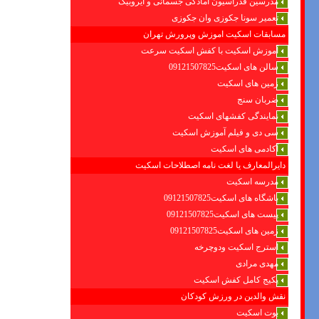
مدرسین فدراسیون امادگی جسمانی و ایروبیک
تعمیر سونا جکوزی وان جکوزی
مسابقات اسکیت اموزش وپرورش تهران
آموزش اسکیت با کفش اسکیت سرعت
سالن های اسکیت09121507825
زمین های اسکیت
ضربان سنج
نمایندگی کفشهای اسکیت
سی دی و فیلم آموزش اسکیت
آکادمی های اسکیت
دایرالمعارف یا لغت نامه اصطلاحات اسکیت
مدرسه اسکیت
باشگاه های اسکیت09121507825
پیست های اسکیت09121507825
زمین های اسکیت09121507825
استرج اسکیت ودوچرخه
مهدی مرادی
پکیج کامل کفش اسکیت
نقش والدین در ورزش کودکان
بوت اسکیت