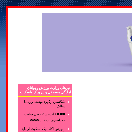
خبرهای وزارت ورزش وجوانان
امادگی جسمانی و ایروبیک واسکیت
شکستن رکورد توسط رومینا
سالک
⛔⛔⛔علت بسته بودن سایت
فدراسیون اسکیت⛔⛔⛔
اموزش اکادمیک اسکیت از پایه