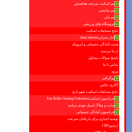
تیم اسکیت سرعت هخامنش
تیم نمایشی
تیم ملی
فروشگاه های ورزشی
نتایج مسابقات اسکیت
الناز بحرانیelnaz bahrani
هیئت آمادگی جسمانی و ایروبیک
از ما بپرسید
پاسخ سوالات متداول
تماس با ما
ورود
بیوگرافی
گالری عکس
نتایج مسابقات اسکیت شهرداری
فدراسیون اسکیتIran Roller Skating Federation
سایت و وبلاگ ایمیل مهدی مرادی
فدراسیون آمادگی جسمانی
توصیه اجباری برای بازیکنان سرعت
ارشیو 1389