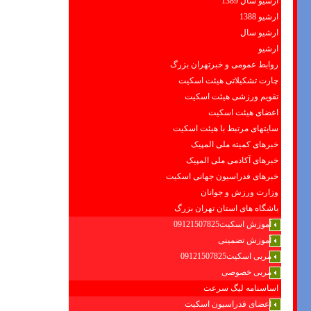
ارشیو سال 1389
ارشیو 1388
ارشیو سال
ارشیو
روابط عمومی و خبرتهران بزرگ
چارت تشکیلاتی هیئت اسکیت
تقویم ورزشی هیئت اسکیت
اعضای هیئت اسکیت
سایتهای مرتبط با هیئت اسکیت
خبرهای کمیته ملی المپیک
خبرهای آکادمی ملی المپیک
خبرهای فدراسیون جهانی اسکیت
وزارت ورزش و جوانان
باشگاه های استان تهران بزرگ
آموزش اسکیت09121507825
آموزش تضمینی
مربی اسکیت09121507825
مربی خصوصی
اساسنامه لیگ سرعت
اعضای فدراسیون اسکیت