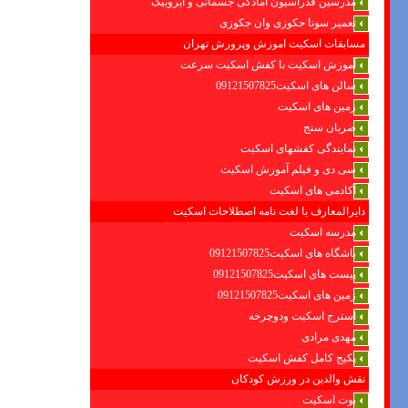
مدرسین فدراسیون امادگی جسمانی و ایروبیک
تعمیر سونا جکوزی وان جکوزی
مسابقات اسکیت اموزش وپرورش تهران
آموزش اسکیت با کفش اسکیت سرعت
سالن های اسکیت09121507825
زمین های اسکیت
ضربان سنج
نمایندگی کفشهای اسکیت
سی دی و فیلم آموزش اسکیت
آکادمی های اسکیت
دایرالمعارف یا لغت نامه اصطلاحات اسکیت
مدرسه اسکیت
باشگاه های اسکیت09121507825
پیست های اسکیت09121507825
زمین های اسکیت09121507825
استرج اسکیت ودوچرخه
مهدی مرادی
پکیج کامل کفش اسکیت
نقش والدین در ورزش کودکان
بوت اسکیت