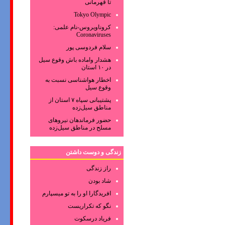
تا قهرمانی
Tokyo Olympic
کروناویروس‌-نام علمی:
Coronaviruses
سلام فردوسی پور
هشدار واماده باش وقوع سیل
در ۱۰ استان
اخطار هواشناسی نسبت به
وقوع سیل
پشتیبانی سپاه ۷ استان از
مناطق سیل‌زده
حضور فرماندهان نیروهای
مسلح در مناطق سیل‌زده
زندگی و دوست داشتن
راز زندگی
شاد بودن
افریدگارا او را به تو میسپارم
نگو که تکراریست
فریاد درسکوت