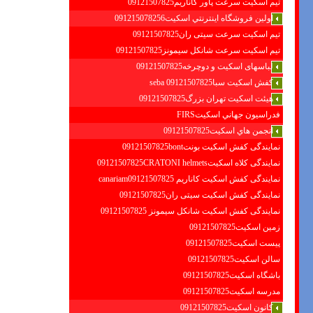
تیم اسکیت سرعت پاور کاناریم09121507825
اولين فروشگاه اينترنتي اسكيت091215078256
تیم اسکیت سرعت سیتی ران09121507825
تیم اسکیت سرعت شانکل سیمونز09121507825
لباسهای اسکیت و دوچرخه09121507825
کفش اسکیت سبا09121507825 seba
هیئت اسکیت تهران بزرگ09121507825
فدراسيون جهاني اسكيتFIRS
انجمن هاي اسكيت09121507825
نمایندگی کفش اسکیت بونت09121507825bont
نمایندگی کلاه اسکیت09121507825CRATONI helmets
نمایندگی کفش اسکیت كاناريم canariam09121507825
نمایندگی کفش اسکیت سیتی ران09121507825
نمایندگی کفش اسکیت شانكل سيمونز 09121507825
زمین اسکیت09121507825
پیست اسکیت09121507825
سالن اسکیت09121507825
باشگاه اسکیت09121507825
مدرسه اسکیت09121507825
کانون اسکیت09121507825