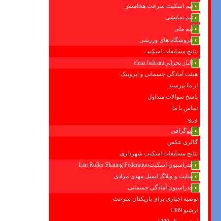
تیم اسکیت سرعت هخامنش
تیم نمایشی
تیم ملی
فروشگاه های ورزشی
نتایج مسابقات اسکیت
الناز بحرانیelnaz bahrani
هیئت آمادگی جسمانی و ایروبیک
از ما بپرسید
پاسخ سوالات متداول
تماس با ما
ورود
بیوگرافی
گالری عکس
نتایج مسابقات اسکیت شهرداری
فدراسیون اسکیتIran Roller Skating Federation
سایت و وبلاگ ایمیل مهدی مرادی
فدراسیون آمادگی جسمانی
توصیه اجباری برای بازیکنان سرعت
ارشیو 1389