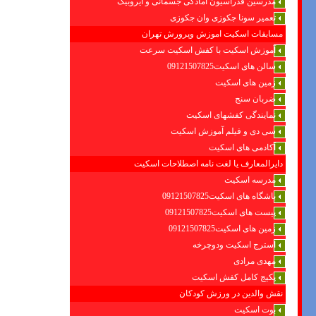
مدرسین فدراسیون امادگی جسمانی و ایروبیک
تعمیر سونا جکوزی وان جکوزی
مسابقات اسکیت اموزش وپرورش تهران
آموزش اسکیت با کفش اسکیت سرعت
سالن های اسکیت09121507825
زمین های اسکیت
ضربان سنج
نمایندگی کفشهای اسکیت
سی دی و فیلم آموزش اسکیت
آکادمی های اسکیت
دایرالمعارف یا لغت نامه اصطلاحات اسکیت
مدرسه اسکیت
باشگاه های اسکیت09121507825
پیست های اسکیت09121507825
زمین های اسکیت09121507825
استرج اسکیت ودوچرخه
مهدی مرادی
پکیج کامل کفش اسکیت
نقش والدین در ورزش کودکان
بوت اسکیت