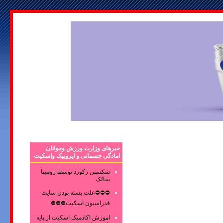
خبرهای وزارت ورزش وجوانان
امادگی جسمانی و ایروبیک واسکیت
شکستن رکورد توسط رومینا
سالک
⛔⛔⛔علت بسته بودن سایت
فدراسیون اسکیت⛔⛔⛔
اموزش اکادمیک اسکیت از پایه