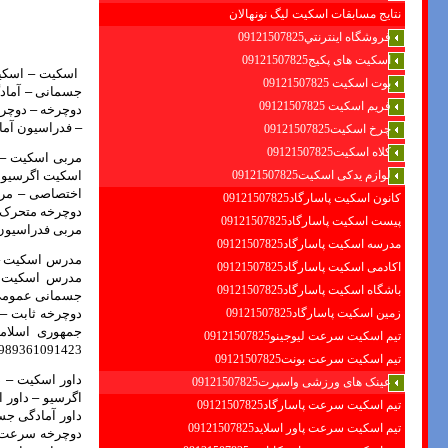
نتایج مسابقات اسکیت لیگ نونهالان
فروشگاه اينترنتي09121507825
اسکیت های پکیج09121507825
اسکیت
–
اسکیت
بوت اسکیت 09121507825
جسمانی
–
آماد
فریم اسکیت 09121507825
دوچرخه
–
دوچرخ
–
فدراسیون آمادگی جسم
چرخ اسکیت09121507825
کلاه اسکیت09121507825
مربی اسکیت
–
لوازم یدکی اسکیت09121507825
اسکیت اگرسیو
اختصاصی
–
مرب
کانون اسکیت پاسارگاد09121507825
دوچرخه متحرک
پیست اسکیت پاسارگاد09121507825
مربی فدراسیون آمادگی
مدرسه اسکیت پاسارگاد09121507825
مدرس اسکیت
اکادمی اسکیت پاسارگاد09121507825
مدرس اسکیت 
باشگاه اسکیت پاسارگاد09121507825
جسمانی عمومی
زمین اسکیت پاسارگاد09121507825
دوچرخه ثابت
–
جمهوری اسلام
تیم اسکیت سرعت لیوجینو09121507825
989361091423+
تیم اسکیت سرعت بونت09121507825
داور اسکیت
–
د
عینک های ورزشی واسپرت09121507825
اگرسیو
–
داور 
تیم اسکیت سرعت پاسارگاد09121507825
داور آمادگی ج
تیم اسکیت سرعت پاور اسلاید09121507825
دوچرخه سرعت