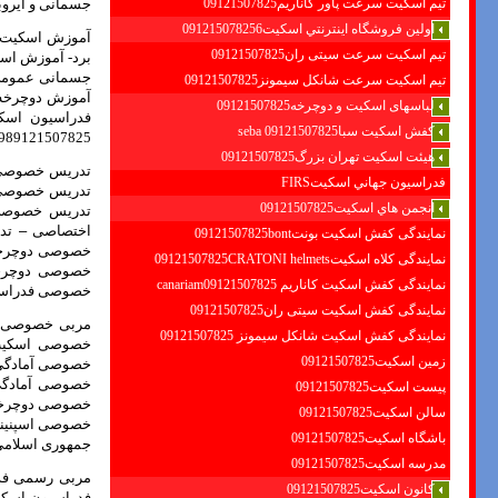
تیم اسکیت سرعت پاور کاناریم09121507825
جسمانی و ایروبیک جمهوری
اولين فروشگاه اينترنتي اسكيت091215078256
آموزش اسکیت
تیم اسکیت سرعت سیتی ران09121507825
برد- آموزش اس
جسمانی عموم
تیم اسکیت سرعت شانکل سیمونز09121507825
آموزش دوچرخه
لباسهای اسکیت و دوچرخه09121507825
فدراسیون اسک
کفش اسکیت سبا09121507825 seba
989121507825 + 989361091423+
هیئت اسکیت تهران بزرگ09121507825
تدریس خصوصی
فدراسيون جهاني اسكيتFIRS
تدریس خصوصی
انجمن هاي اسكيت09121507825
تدریس خصوصی
اختصاصی
–
تدر
نمایندگی کفش اسکیت بونت09121507825bont
خصوصی دوچرخ
نمایندگی کلاه اسکیت09121507825CRATONI helmets
خصوصی دوچرخ
نمایندگی کفش اسکیت كاناريم canariam09121507825
خصوصی فدراسیون آما
نمایندگی کفش اسکیت سیتی ران09121507825
مربی خصوصی 
نمایندگی کفش اسکیت شانكل سيمونز 09121507825
خصوصی اسکی
زمین اسکیت09121507825
خصوصی آمادگ
خصوصی آمادگی
پیست اسکیت09121507825
خصوصی دوچرخه
سالن اسکیت09121507825
خصوصی اسپنی
باشگاه اسکیت09121507825
جمهوری اسلامی ایران - مر
مدرسه اسکیت09121507825
مربی رسمی فد
کانون اسکیت09121507825
فدراسیون اس