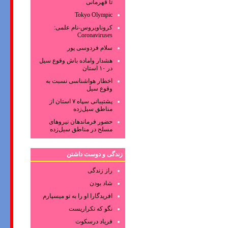
تا قهرمانی
Tokyo Olympic
کروناویروس‌-نام علمی:
Coronaviruses
سلام فردوسی پور
هشدار واماده باش وقوع سیل
در ۱۰ استان
اخطار هواشناسی نسبت به
وقوع سیل
پشتیبانی سپاه ۷ استان از
مناطق سیل‌زده
حضور فرماندهان نیروهای
مسلح در مناطق سیل‌زده
زندگی و دوست داشتن
راز زندگی
شاد بودن
افریدگارا او را به تو میسپارم
نگو که تکراریست
فریاد درسکوت