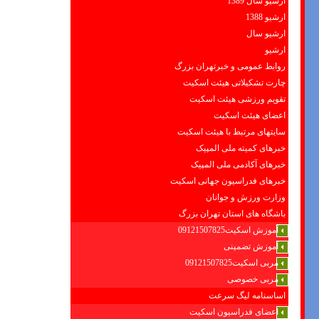
ارشیو سال 1389
ارشیو 1388
ارشیو سال
ارشیو
روابط عمومی و خبرتهران بزرگ
چارت تشکیلاتی هیئت اسکیت
تقویم ورزشی هیئت اسکیت
اعضای هیئت اسکیت
سایتهای مرتبط با هیئت اسکیت
خبرهای کمیته ملی المپیک
خبرهای آکادمی ملی المپیک
خبرهای فدراسیون جهانی اسکیت
وزارت ورزش و جوانان
باشگاه های استان تهران بزرگ
آموزش اسکیت09121507825
آموزش تضمینی
مربی اسکیت09121507825
مربی خصوصی
اساسنامه لیگ سرعت
اعضای فدراسیون اسکیت