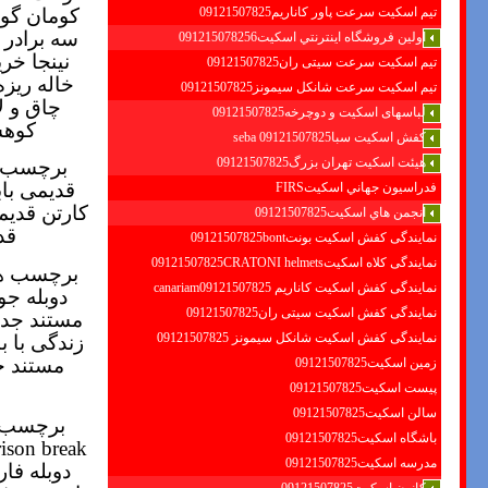
کومان گور
تیم اسکیت سرعت پاور کاناریم09121507825
سه برادر 
اولين فروشگاه اينترنتي اسكيت091215078256
نینجا خر
تیم اسکیت سرعت سیتی ران09121507825
خاله ریزه کار
تیم اسکیت سرعت شانکل سیمونز09121507825
چاق و ل
لباسهای اسکیت و دوچرخه09121507825
کوهس
کفش اسکیت سبا09121507825 seba
هیئت اسکیت تهران بزرگ09121507825
برچسب 
قدیمی باب
فدراسيون جهاني اسكيتFIRS
کارتن قدیم
انجمن هاي اسكيت09121507825
قد
نمایندگی کفش اسکیت بونت09121507825bont
نمایندگی کلاه اسکیت09121507825CRATONI helmets
برچسب ه
نمایندگی کفش اسکیت كاناريم canariam09121507825
دوبله جو
نمایندگی کفش اسکیت سیتی ران09121507825
مستند جدید
نمایندگی کفش اسکیت شانكل سيمونز 09121507825
زندگی با ب
مستند جد
زمین اسکیت09121507825
پیست اسکیت09121507825
سالن اسکیت09121507825
برچسب 
باشگاه اسکیت09121507825
ison break
مدرسه اسکیت09121507825
دوبله فا