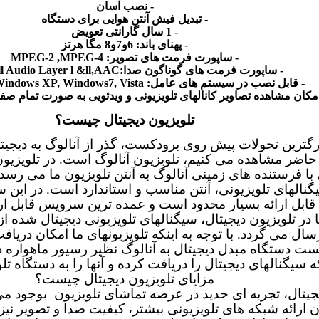
-
نصب آسان
-
تبدیل فیش آنتن هوایی برای دستگاه
- 1
سال گارانتی تعویض
-
پهنای باند
: 6
و7و8 مگا هرتز
-
ساپورت فرمت های تصویر
: MPEG-2 ,MPEG-4
-
ساپورت فرمت های گوناگون صدا
:mpg-ll Audio Layer l &ll,AAC+
-
قابل نصب در سیستم های عامل
: Microsoft Windows XP, Windows7, Vista
مکان مشاهده تصاویر کانالهای تلویزیونی و ویدئویی به صورت تمام صف
تلویزیون دیجیتال چیست؟
رگترین تحولات پیش روی برودکست، گذر از آنالوگ به دیجیت
حاضر مشاهده می کنیم، تلویزیون آنالوگ است
.
در تلویزیو
 با فرستنده های زمینی آنالوگ به آنتن تلویزیون ما می رسد و
نالهای تلویزیونی، آنتن مناسب و استاندارد است. در این 
 قابل ارائه بسیار محدود است و عمده ترین سرویس قابل ار
 در تلویزیون دیجیتال، سیگنالهای تلویزیونی دیجیتال شده 
سال می گردد. با توجه به اینکه تلویزیونهای ما امکان دریاف
مست دستگاه مبدل دیجیتال به آنالوگ نظیر رسیور ماهواره در
 سیگنالهای دیجیتال را دریافت کرده و آنها را به دستگاه تلو
مزایای تلویزیون دیجیتال چیست؟
یتال، تجربه ای جدید در عرصه تماشای تلویزیون بوجود می
ن ارائه شبکه های تلویزیونی بیشتر، کیفیت صدا و تصویر نیز 