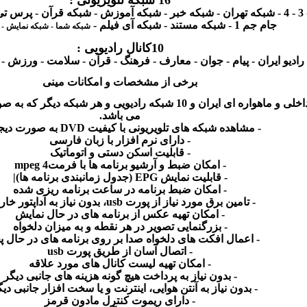
16
شبکه تلویزیونی
:
-
شبکه خبر
-
شبکه آموزش
-
شبکه قرآن - پرس ت
جام جم 1
-
شبکه مستند
-
شبکه آی فیلم
-
شبکه شما - شبکه نمایش - ش
10
کانال رادیویی
:
رادیو ایران - پیام - جوان - معارف
-
فرهنگ - قرآن - سلامت - ورزش - ت
برخی از مشخصات و امکانات مینی
کانال داخلی و ماهواره ای ایران و 10 شبکه رادیویی و هر شبک
می باشد
.
-
مشاهده شبکه های تلویریونی با کیفیت
DVD
به صورت دیج
-
دارای نرم افزار با زبان فارسی
-
قابلیت اسکن دستی و اتوماتیک
-
امکان ضبط و آرشیو برنامه ها با فرمت4
mpeg
-
قابلیت نمایش
EPG (
جدول زمانبندی برنامه ها
)|
-
امکان ضبط برنامه در ساعت برنامه ریزی شده
-
تامین برق مورد نیاز از پورت
usb
، بدون نیاز به آداپتور خا
-
امکان تهیه عکس از برنامه های در حال نمایش
-
بزرگنمایی تصویر در هر نقطه و به میزان دلخواه
-
اعمال افکت های دلخواه صدا بر روی برنامه های در حال 
-
اتصال آسان از طریق پورت
usb
-
امکان تهیه لیست کانال های مورد علاقه
-
بدون نیاز به پرداخت هیچ گونه هزینه های جانبی دیگر
-
بدون نیاز به آنتن هوایی، اینترنت و یا سخت افزار جانبی دی
-
دارای ریموت کنترل مادون قرمز