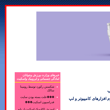
خبرهای وزارت ورزش وجوانان
امادگی جسمانی و ایروبیک واسکیت
شکستن رکورد توسط رومینا
سالک
پ
⛔⛔⛔علت بسته بودن سایت
افزارهای کامپیوتر و لپ
فدراسیون اسکیت⛔⛔⛔
اموزش اکادمیک اسکیت از پایه