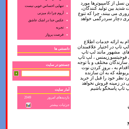
ن نسل از کامپیوترها مورد
تنهایی احساس خوبی نیست
ت شدید بین تولید کنندگان،
ری می بینند، چرا که تنوع
آروم چرا داد میزنی
ی دچار سردرگمی خواهد
عکس‌ خدا در اشک‌ عاشق‌
تجربه
فرصت پرواز
 به ارائه خدمات اطلاع
پ تاپ در اختیار علاقمندان
دانستنی ها
های
مشهور مانند لپ تاپ
 فوجیتسو
زیمنس
، لپ تاپ
 سازندگان مختلف و با توجه
جستجو در سایت
اقدام به ، بروز کردن نوت
ربوطه که به آن سازنده
 نظر خود را قبل از خرید
ی در زمینه فروش نخواهد
لپ تاپ پاسخگو باشیم
آمار سایت
بازدیدهای امروز
2049
جزئیات بیشتر