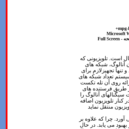
حه
- Full Screen
ال است. تلویزیونی که
ن آنالوگ، شبکه های
 تنها تجهیزلازم برای
سیستم تعداد شبکه های
ائه روی آن تله تکست
از طریق فرستنده های
ت سیگنالهای آنالوگ را
 کنار تلویزیون اضافه
یزیون منتقل نماید
 آورد
.
چرا که علاوه بر
بهبود می یابد. در حال