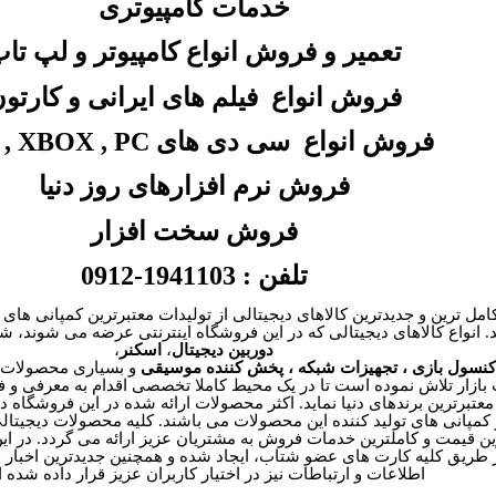
خدمات کامپیوتری
تعمیر و فروش انواع کامپیوتر و لپ تا
فروش انواع
فیلم های ایرانی و کارتو
فروش انواع
سی دی های
 , XBOX , PC
فروش نرم افزارهای روز دنیا
فروش سخت افزار
تلفن : 1941103-0912
کامل ترین و جدیدترین کالاهای دیجیتالی از تولیدات معتبرترین کمپانی های
.
انواع کالاهای دیجیتالی که در این فروشگاه اینترنتی عرضه می شوند، ش
دوربین دیجیتال
،
اسکنر
،
کنسول بازی ، تجهیزات شبکه ، پخش کننده موسیقی
و بسیاری محصولات د
بازار تلاش نموده است تا در یک محیط کاملا تخصصی اقدام به معرفی و فر
معتبرترین برندهای دنیا نماید
.
اکثر محصولات ارائه شده در این فروشگاه دا
کمپانی های تولید کننده این محصولات می باشند. کلیه محصولات دیجیتالی 
ن قیمت و کاملترین خدمات فروش به مشتریان عزیز ارائه می گردد. در ای
از طریق کلیه کارت های عضو شتاب، ایجاد شده و همچنین جدیدترین اخبار و
اطلاعات و ارتباطات نیز در اختیار کاربران عزیز قرار داده شده