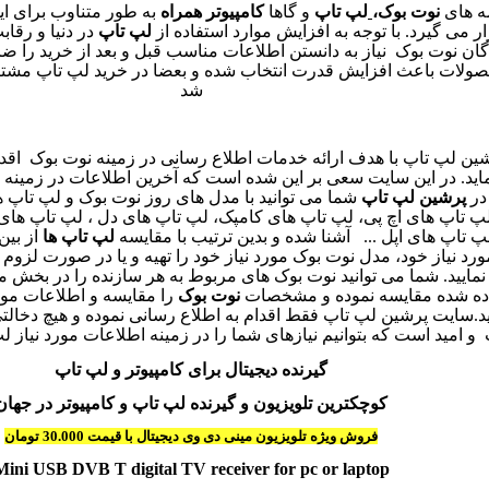
ه های
نوت بوک،
لپ تاپ
و گاها
کامپیوتر همراه
به طور متناوب برای ای
ر می گیرد. با توجه به افزایش موارد استفاده از
لپ تاپ
در دنیا و رقاب
ن نوت بوک نیاز به دانستن اطلاعات مناسب قبل و بعد از خرید را ضرو
حصولات باعث افزایش قدرت انتخاب شده و بعضا در خرید لپ تاپ
مشتر
شد
ن لپ تاپ با هدف ارائه خدمات اطلاع رسانی در زمینه نوت بوک اقدام
ید. در این سایت سعی بر این شده است که آخرین اطلاعات در زمینه ل
 در
پرشین لپ تاپ
شما می توانید با مدل های روز نوت بوک و لپ تاپ 
پ تاپ های اچ پی، لپ تاپ های کامپک، لپ تاپ های دل
، لپ تاپ های
پ تاپ های اپل
...
آشنا شده و بدین ترتیب با مقایسه
لپ تاپ ها
از بین
ورد نیاز خود، مدل نوت بوک مورد نیاز خود را تهیه و یا در صورت لزوم 
نمایید. شما می توانید نوت بوک های مربوط به هر سازنده را در بخش م
ده شده مقایسه نموده و مشخصات
نوت بوک
را مقایسه و اطلاعات مورد
.سایت پرشین لپ تاپ فقط اقدام به اطلاع رسانی نموده و هیچ دخالت
 امید است که بتوانیم نیازهای شما را در زمینه اطلاعات مورد نیاز 
گیرنده دیجیتال برای کامپیوتر
و لپ تاپ
کوچکترین تلویزیون و گیرنده لپ تاپ و کامپیوتر در جهان
فروش ویژه تلویزیون مینی دی وی دیجیتال با قیمت 30.000 تومان
Mini USB DVB T digital TV receiver for pc or laptop