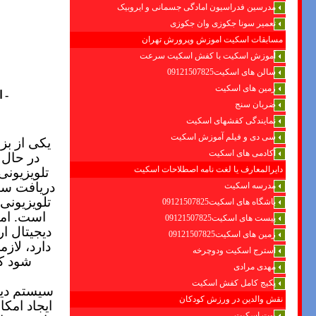
مدرسین فدراسیون امادگی جسمانی و ایروبیک
تعمیر سونا جکوزی وان جکوزی
مسابقات اسکیت اموزش وپرورش تهران
آموزش اسکیت با کفش اسکیت سرعت
سالن های اسکیت09121507825
زمین های اسکیت
-
ا
ضربان سنج
نمایندگی کفشهای اسکیت
سی دی و فیلم آموزش اسکیت
یکی از بز
آکادمی های اسکیت
در حال 
دایرالمعارف یا لغت نامه اصطلاحات اسکیت
تلویزیونی
دریافت سیگ
مدرسه اسکیت
تلویزیونی
باشگاه های اسکیت09121507825
است. اما
پیست های اسکیت09121507825
دیجیتال ار
زمین های اسکیت09121507825
دارد، لاز
استرج اسکیت ودوچرخه
شود که
مهدی مرادی
پکیج کامل کفش اسکیت
سیستم دیج
نقش والدین در ورزش کودکان
ایجاد امکا
بوت اسکیت