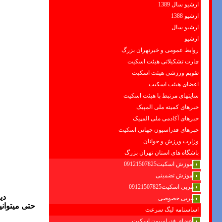
ارشیو سال 1389
ارشیو 1388
ارشیو سال
ارشیو
روابط عمومی و خبرتهران بزرگ
چارت تشکیلاتی هیئت اسکیت
تقویم ورزشی هیئت اسکیت
اعضای هیئت اسکیت
سایتهای مرتبط با هیئت اسکیت
خبرهای کمیته ملی المپیک
خبرهای آکادمی ملی المپیک
خبرهای فدراسیون جهانی اسکیت
وزارت ورزش و جوانان
باشگاه های استان تهران بزرگ
آموزش اسکیت09121507825
آموزش تضمینی
مربی اسکیت09121507825
دی
مربی خصوصی
حتی میتوانی
اساسنامه لیگ سرعت
اعضای فدراسیون اسکیت