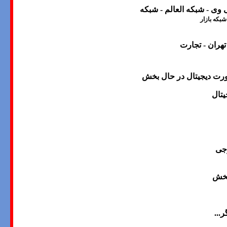
ی وی
-
شبکه العالم
-
شبکه
بکه بازار
هران - تجارت
ه دیگر که به صورت دیجیتال در حال بخش
یتال
رجی
پخش
گر
...