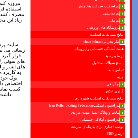
امروزه کلم
تیم اسکیت سرعت هخامنش
استفاده قرا
تیم نمایشی
مصرف کنندگا
زیاد این م
تیم ملی
فروشگاه های ورزشی
نتایج مسابقات اسکیت
الناز بحرانیelnaz bahrani
سایت پرشی
هیئت آمادگی جسمانی و ایروبیک
رسانی می نما
قرار گیرد.
از ما بپرسید
های سونی،
ل
پاسخ سوالات متداول
های ایسر
و ل
تماس با ما
به کاربرد م
ورود
بوک خود 
اختصاص دا
بیوگرافی
کسب نمایید
گالری عکس
داشت و
نتایج مسابقات اسکیت شهرداری
فدراسیون اسکیتIran Roller Skating Federation
سایت و وبلاگ ایمیل مهدی مرادی
فدراسیون آمادگی جسمانی
توصیه اجباری برای بازیکنان سرعت
ارشیو 1389