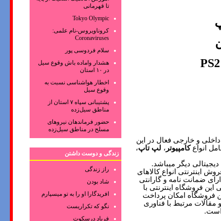
تا قهرمانی
Tokyo Olympic
پ
کروناویروس‌-نام علمی:
Coronaviruses
ن
سلام فردوسی پور
PS2
هشدار واماده باش وقوع سیل
در ۱۰ استان
اخطار هواشناسی نسبت به
وقوع سیل
پشتیبانی سپاه ۷ استان از
مناطق سیل‌زده
حضور فرماندهان نیروهای
مسلح در مناطق سیل‌زده
 داخلی و خارجی فعال در این
امل انواع
کامپیوتر
،
لپ تاپ
،
زندگی و دوست داشتن
یجیتالی دیگر میباشد
.
راز زندگی
وش اینترنتی انواع کالاهای
رای ضمانت نامه و گارانتی
شاد بودن
این فروشگاه اینترنتی با
افریدگارا او را به تو میسپارم
ن فروشگاه امکان پرداخت
 مقالات مرتبط با فناوری
نگو که تکراریست
 است
.
فریاد درسکوت