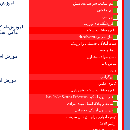
اموزش+ 
تیم اسکیت سرعت هخامنش
تیم نمایشی
تیم ملی
فروشگاه های ورزشی
اموزش-اسکی
نتایج مسابقات اسکیت
هاکی-اسک
الناز بحرانیelnaz bahrani
هیئت آمادگی جسمانی و ایروبیک
از ما بپرسید
اموزش اس
پاسخ سوالات متداول
تماس با ما
ورود
بیوگرافی
اموزش اس
گالری عکس
نتایج مسابقات اسکیت شهرداری
فدراسیون اسکیتIran Roller Skating Federation
سایت و وبلاگ ایمیل مهدی مرادی
فدراسیون آمادگی جسمانی
توصیه اجباری برای بازیکنان سرعت
ارشیو 1389