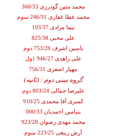
محمد متین گودرزی 360/33
محمد عطا غفاری 246/31
سوم
نیما مرادی 103/37
علی محبی 825/38
یاسین اشرف 753/28
دوم
علی زاهدی 946/27
1ول
مهیار اصغری 756/31
گروه سنی دوم : (ثانیه)
علیرضا جمالی 803/24
دوم
کسری آقا محمدی 910/25
بنیامین احمدیان 000/33
محمد مهدی رضوان 923/28
آرش ربیعی 223/25
سوم