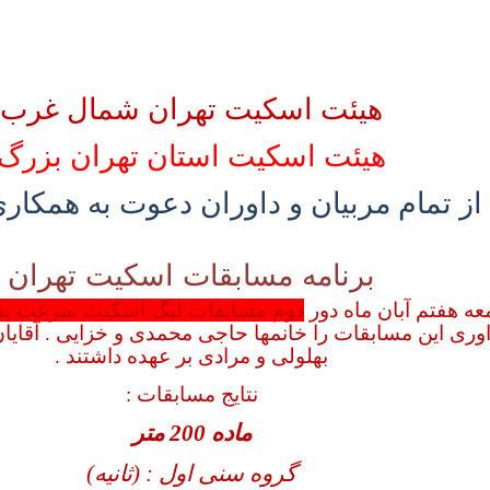
هیئت اسکیت تهران شمال غرب
هیئت اسکیت استان تهران
بزرگ
از تمام مربیان و داوران دعوت به همکاری
برنامه مسابقات اسکیت تهران
عه هفتم آبان ماه دور
دوم مسابقات لیگ اسکیت سرعت پس
داوری این مسابقات را خانمها حاجی محمدی و خزایی . آقایا
بهلولی و مرادی بر عهده داشتند .
نتایج مسابقات :
ماده 200 متر
گروه سنی اول : (ثانیه)