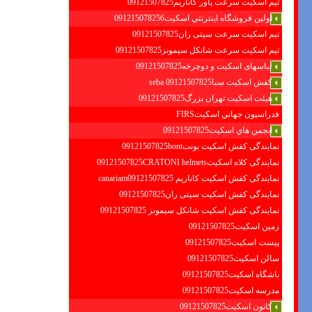
تیم اسکیت سرعت پاور کاناریم09121507825
اولين فروشگاه اينترنتي اسكيت091215078256
تیم اسکیت سرعت سیتی ران09121507825
تیم اسکیت سرعت شانکل سیمونز09121507825
لباسهای اسکیت و دوچرخه09121507825
کفش اسکیت سبا09121507825 seba
هیئت اسکیت تهران بزرگ09121507825
فدراسيون جهاني اسكيتFIRS
انجمن هاي اسكيت09121507825
نمایندگی کفش اسکیت بونت09121507825bont
نمایندگی کلاه اسکیت09121507825CRATONI helmets
نمایندگی کفش اسکیت كاناريم canariam09121507825
نمایندگی کفش اسکیت سیتی ران09121507825
نمایندگی کفش اسکیت شانكل سيمونز 09121507825
زمین اسکیت09121507825
پیست اسکیت09121507825
سالن اسکیت09121507825
باشگاه اسکیت09121507825
مدرسه اسکیت09121507825
کانون اسکیت09121507825