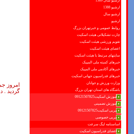
ارشیو سال 1389
ارشیو 1388
ارشیو سال
ارشیو
روابط عمومی و خبرتهران بزرگ
چارت تشکیلاتی هیئت اسکیت
تقویم ورزشی هیئت اسکیت
اعضای هیئت اسکیت
سایتهای مرتبط با هیئت اسکیت
خبرهای کمیته ملی المپیک
خبرهای آکادمی ملی المپیک
خبرهای فدراسیون جهانی اسکیت
وزارت ورزش و جوانان
امروز جم
باشگاه های استان تهران بزرگ
گردید . 
آموزش اسکیت09121507825
آموزش تضمینی
مربی اسکیت09121507825
مربی خصوصی
اساسنامه لیگ سرعت
اعضای فدراسیون اسکیت