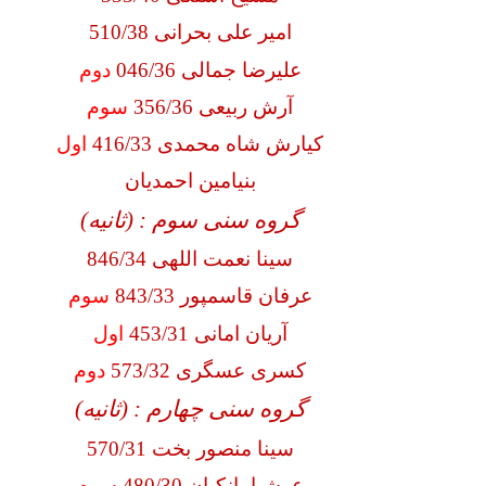
امیر علی بحرانی 510/38
علیرضا جمالی 046/36
دوم
آرش ربیعی 356/36
سوم
کیارش شاه محمدی 416/33
اول
بنیامین احمدیان
گروه سنی سوم : (ثانیه)
سینا نعمت اللهی 846/34
عرفان قاسمپور 843/33
سوم
آریان امانی 453/31
اول
کسری عسگری 573/32
دوم
گروه سنی چهارم : (ثانیه)
سینا منصور بخت 570/31
عرشیا بانکیان 480/30
سوم