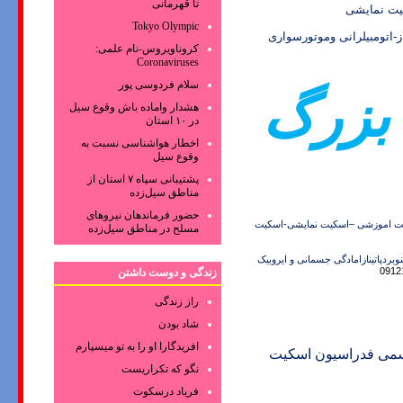
تا قهرمانی
ت نمایشی
Tokyo Olympic
-اتومبیلرانی وموتورسواری
کروناویروس‌-نام علمی:
Coronaviruses
سلام فردوسی پور
بزرگ
هشدار واماده باش وقوع سیل
در ۱۰ استان
اخطار هواشناسی نسبت به
وقوع سیل
پشتیبانی سپاه ۷ استان از
مناطق سیل‌زده
حضور فرماندهان نیروهای
ت اموزشی –اسکیت نمایشی-اسکیت
مسلح در مناطق سیل‌زده
اتینازامادگی جسمانی و ایروبیک
زندگی و دوست داشتن
راز زندگی
شاد بودن
افریدگارا او را به تو میسپارم
رسمی فدراسیون اسکیت
نگو که تکراریست
فریاد درسکوت