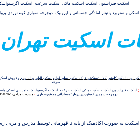
اسکیت فدراسیون اسکیت اسکیت هاکی اسکیت سرعت اسکیت اگرسیواسکی
سکی واسنوبرد-پاتیناز-امادگی جسمانی و ایروبیک- دوچرخه سواری-کوه نوردی-پرواز
ات اسکيت تهران 
-بوت-اسکی-کاپشن-کلاه-دستکش-عینک اسکی- سایر-لوازم اسکی-الپاین و اسنوبرد
و فروش اسکی
سرعت
(
اسکیت فدراسیون اسکیت اسکیت هاکی اسکیت سرعت اسکیت اگرسیواسکیت نمایشی اسکی واسنوبردپ
دوچرخه سواری کوهنوردی پروازاتومبیلرانی وموتورسواری
)
مدیریت:مرادی09121507825
سکیت به صورت اکادمیک از پایه تا قهرمانی توسط مدرس و مربی 