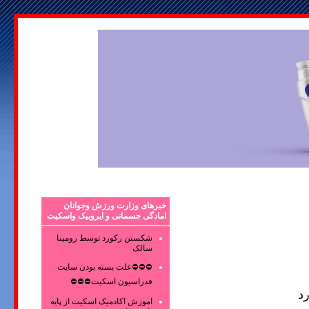
خبرهای وزارت ورزش وجوانان
امادگی جسمانی و ایروبیک واسکیت
شکستن رکورد توسط رومینا
سالک
⛔⛔⛔علت بسته بودن سایت
فدراسیون اسکیت⛔⛔⛔
د
اموزش اکادمیک اسکیت از پایه