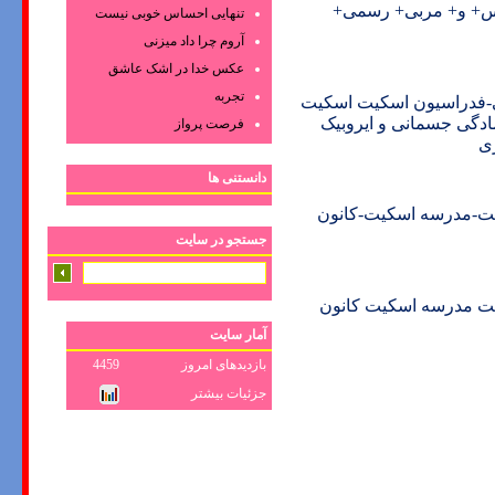
رس+ و+ مربی+ رسمی+
تنهایی احساس خوبی نیست
آروم چرا داد میزنی
عکس‌ خدا در اشک‌ عاشق‌
تجربه
ی-فدراسیون اسکیت اسکیت
دگی جسمانی و ایروبیک
فرصت پرواز
ری
دانستنی ها
ت-مدرسه اسکیت-کانون
جستجو در سایت
ت مدرسه اسکیت کانون
آمار سایت
بازدیدهای امروز
4459
جزئیات بیشتر