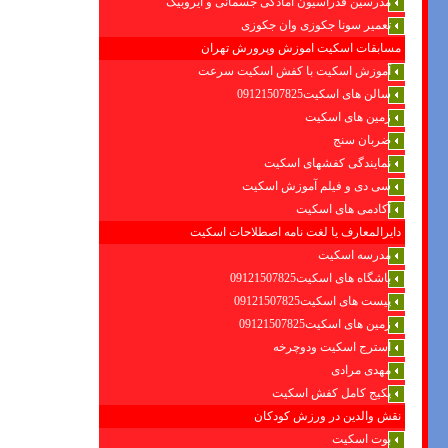
مدرسین فدراسیون امادگی جسمانی و ایروبیک
تعمیر سونا جکوزی وان جکوزی
مسابقات اسکیت اموزش وپرورش تهران
آموزش اسکیت با کفش اسکیت سرعت
سالن های اسکیت09121507825
زمین های اسکیت
ضربان سنج
نمایندگی کفشهای اسکیت
سی دی و فیلم آموزش اسکیت
آکادمی های اسکیت
دایرالمعارف یا لغت نامه اصطلاحات اسکیت
مدرسه اسکیت
باشگاه های اسکیت09121507825
پیست های اسکیت09121507825
زمین های اسکیت09121507825
استرج اسکیت ودوچرخه
مهدی مرادی
پکیج کامل کفش اسکیت
نقش والدین در ورزش کودکان
بوت اسکیت