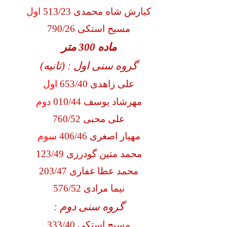
کیارش شاه محمدی 513/23
اول
مسیح استکی 790/26
ماده 300 متر
گروه سنی اول : (ثانیه)
علی زاهدی 653/40
اول
مهرشاد یوسف 010/44
دوم
علی محبی 760/52
مهیار اصغری 406/46
سوم
محمد متین گودرزی 123/49
محمد عطا غفاری 203/47
نیما مرادی 576/52
گروه سنی دوم :
مسیح استکی 333/40