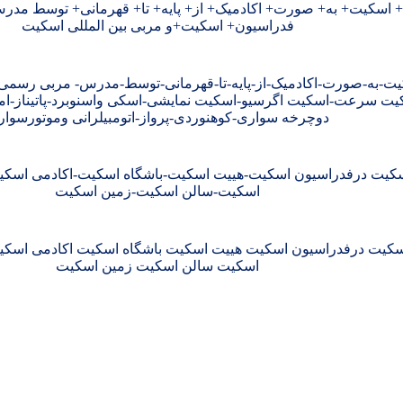
اسکیت+ به+ صورت+ اکادمیک+ از+ پایه+ تا+ قهرمانی+ توسط مد
فدراسیون+ اسکیت+و مربی بین المللی اسکیت
ت-به-صورت-اکادمیک-از-پایه-تا-قهرمانی-توسط-مدرس- مربی رسم
یت سرعت-اسکیت اگرسیو-اسکیت نمایشی-اسکی واسنوبرد-پاتیناز-اما
دوچرخه سواری-کوهنوردی-پرواز-اتومبیلرانی وموتورسوا
کیت درفدراسیون اسکیت-هییت اسکیت-باشگاه اسکیت-اکادمی اسکی
اسکیت-سالن اسکیت-زمین اسکیت
کیت درفدراسیون اسکیت هییت اسکیت باشگاه اسکیت اکادمی اسکی
اسکیت سالن اسکیت زمین اسکیت