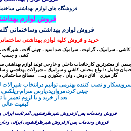
فروشگاه های لوازم بهداشتی ساختما
فروش لوازم بهداشت
فروش لوازم بهداشتی وساختمانی گلس
خرید و فروش کلیه لوازم بهداشتی ساختمان
کاشی ، سرامیک ، گرانیت ، سرامیک ضد اسید ، چینی آلات ، شیرآلات ، ر
کشی و چسب ک
سمي از معتبرترين كارخانجات داخلي و خارجي توليد لوازم بهداشتي س
تمان شامل : انواع مختلف كاشي و سراميك – شيرآلات بهداشتي و ساخ
گاز ميزي – اتاق دوش ، وان ، جكوزي و.....- مصالح ساختماني ش
 سرویسکار و نصب کننده بهترمی توانیم درانتخاب شیرالا
چینی کرد
،مروارید،پارس سرام-ریلکس،بل
بعد از خرید و یا لزوم تعمیر یا 
کیفیت عالی 
فروش وخدمات پس ازفروش شیر
ظرفشویی
الم
ثابت
ایرانی 
فروش وخدمات پس ازفروش شیر
ظرفشویی
ایرانی وخار