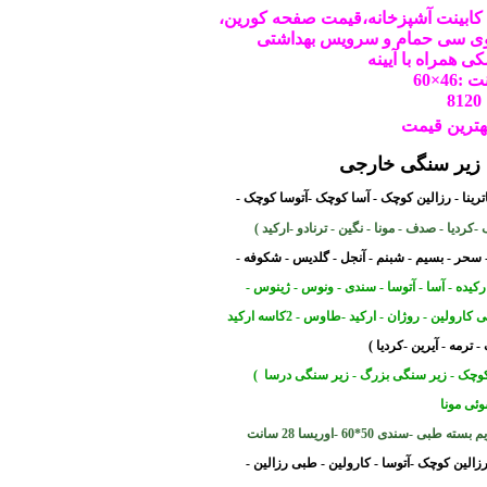
کابینت
آشپزخانه،قیمت صفحه کورین،
 وی سی حمام و سرویس بهداشتی
 همراه با آیینه
46×60
8
هترین قیمت
یر سنگی خارجی
کاترینا - رزالین کوچک - آسا کوچک -آتوسا کوچک -
ردیا - صدف - مونا - نگین - ترناد
و -ارکید
)
ر - سحر - بسیم - شبنم - آنجل - گلدیس - شکوفه -
 ارکیده - آسا - آتوسا - سندی - ونوس - ژینوس -
 کارولین - روژان - ارکید -طاوس - 2کاسه ارکید
 ترمه - آیرین -کردیا )
کوچک - زیر سنگی بزرگ - زیر سنگی درسا )
ئی مونا
ی -سندی 50*60 -اوریسا 28 سانت