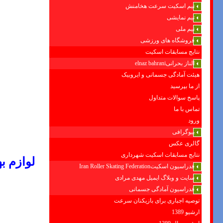
تیم اسکیت سرعت هخامنش
تیم نمایشی
تیم ملی
فروشگاه های ورزشی
نتایج مسابقات اسکیت
الناز بحرانیelnaz bahrani
هیئت آمادگی جسمانی و ایروبیک
از ما بپرسید
پاسخ سوالات متداول
تماس با ما
ورود
بیوگرافی
گالری عکس
نتایج مسابقات اسکیت شهرداری
لوازم ب
فدراسیون اسکیتIran Roller Skating Federation
سایت و وبلاگ ایمیل مهدی مرادی
فدراسیون آمادگی جسمانی
توصیه اجباری برای بازیکنان سرعت
ارشیو 1389