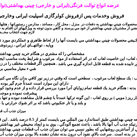
عرضه انواع توالت فرنگی(ایرانی و خارجی) چینی بهداشتی(تو
فروش وخدمات پس ازفروش کولرگازی اسپلیت ایرانی وخارجی-نص
ز محصولات چيني بهداشتي به دفعات در
منزل ، محل كار ، مساجد ، مدارس ، رستورانها ، هتلها 
عضي از مشتريان چيني بهداشتي از خود مي پرسند و گاهي بدون توجه به ويژگيهاي آن اقدام ب
لازم جهت انتخاب محــ
يفي محصولات چيني بـهداشتي مي بايست آنها را از لحاظ ظاهري و عملكردي مورد توجه
وپايه ، توالتهــاي ايراني ، زيردوش
مشخصاتي را كه مشتري در هنگام خريد چيني بهداشتي ا
لعاب
:
اين خاصيت لعاب كه در اثر استفاده از مواد مرغوب و شرايط پخت مناسب ايج
.
همچنين اگر قطعات مختلف را در زي
تابيده شده به قطعه قابل اندازه گيري مي باشد
شي ء معيار مناسبي ب
ب
:
يك سطح لعاب مرغوب ، سطحي است كه وقتي در زير نور كافي بدان نگاه مي كنيد ، ك
داراي اين موارد است عمدتاً جرم گير بوده
بدنه
:
هنگام خريد يك قطعه تمام زواياي آنرا مورد بررسي قرار داده و از عدم وجود ك
پيشرفت نموده و موج
ر ريز ( مويي ) بر روي لعاب
:
اين گونه تركها عمدتاً با چشم قابل مشاهده نبوده و تنها
و بلند و يا تار عنكبوتي باشد كه بر اثر شوك حرارتي 
ميزان جذب آب قط
ب آب يك قطعه چيني بهداشتي ط
رتيكه جذب آب آنها بالا باشد ، باعث تجمع آلودگي ، بوي بد و ايجاد محيطي غير بهد
كي از آسانترين روشهايي كه بطور نسبي مي توان ميزان جذب آب قطعات چيني بهداشت
در بدنه است . سرعت بالاي نفوذ آب درون بدنه نشان دهنده بالا بودن ميزان جذب آب