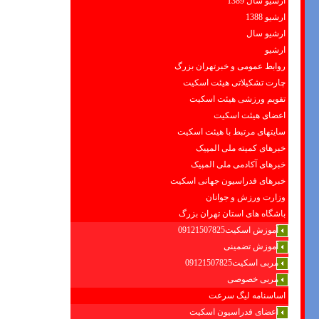
ارشیو سال 1389
ارشیو 1388
ارشیو سال
ارشیو
روابط عمومی و خبرتهران بزرگ
چارت تشکیلاتی هیئت اسکیت
تقویم ورزشی هیئت اسکیت
اعضای هیئت اسکیت
سایتهای مرتبط با هیئت اسکیت
خبرهای کمیته ملی المپیک
خبرهای آکادمی ملی المپیک
خبرهای فدراسیون جهانی اسکیت
وزارت ورزش و جوانان
باشگاه های استان تهران بزرگ
آموزش اسکیت09121507825
آموزش تضمینی
مربی اسکیت09121507825
مربی خصوصی
اساسنامه لیگ سرعت
اعضای فدراسیون اسکیت