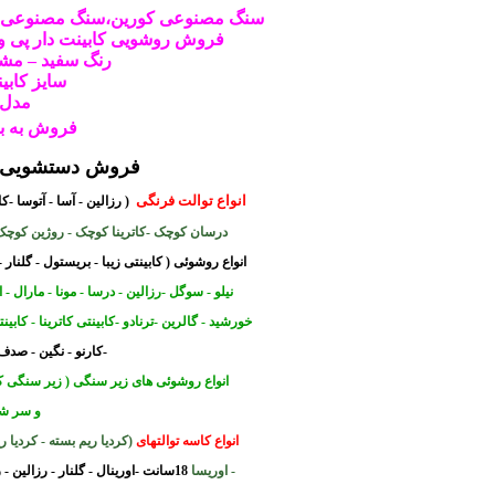
سنگ مصنوعی کورین،سنگ مصنوعی
فروش
روشویی
کابینت دار پی
رنگ سفید – مشکی
سایز کابینت :
مدل 120
فروش به ب
فروش دستشویی ز
انواع توالت فرنگی
( رزالین - آسا - آتوسا -
درسان کوچک -کاترینا کوچک - روژین کوچک -ک
انواع روشوئی
( کابینتی زیبا - بریستول - گلنا
نیلو - سوگل -
رزالین - درسا - مونا - مارال -
خورشید - گالرین -ترنادو -کابینتی
کاترینا - کابینتی
-کارنو - نگین - صدف -
انواع روشوئی های زیر سنگی ( زیر سنگی 
و سر شو
انواع کاسه توالتهای
(کردیا ریم بسته - کردیا ریم بسته طب
- اوریسا
18سانت -اورینال - گلنار - رزالین - رزالین کوچک -آتوسا - کارولین - طبی رزالین -