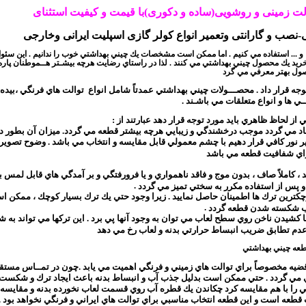
الت زمینی و روشویی(ساده و دکوری)با قیمت و کیفیت استثنای
ب و گارانتی وتعمیر انواع کولر گازی اسپلیت ایرانی وخارجی
و ... استفاده مي كنيم
.
اما ممكن است مشخصات يك چيني بهداشتي خوب را ندانيم . اين سئو
ه خريد يك محصول چيني بهداشتي مي كنند
.
لذا در راستاي رضايت هرچه بيشـتر هــموطنان پار
صول بهتر معرفي مي گرد
 قرار داد . محصـــولات چيني بهداشتي عمدتاً شامل انواع توالت هاي فرنگي ،بيده 
ــي ها و انواع متعلقات مي باشـند .
ز لحاظ ظاهري بايد مورد توجه قرار دهد عبارتند از :
اد مي گردد موجب درخشندگي و زيبايي هرچه بيشتر قطعه مي گردد. ميزان آن بطور دق
ر نور كافي قرار دهيم با چشم معمولي قابل مقايسه و انتخاب مي باشد . وضوح تصوير
راي شفافيت قطعه مي باشد
املاً صاف ، بدون موج و فاقد ناهمواري و يا فرورفتگي و بر آمدگي هاي قابل لمس با
.
 و پس از استفاده مكرر به سختي تميز مي گردد
وچكترين ترك ها اطمينان حاصل نماييد . زيرا وجود حتي يك ترك بسيار كوچك ، ممكن ا
.
ب شكسته شدن قطعه گردد
 با كشيدن ناخن روي سطح لعاب مي توان به وجود آنها پي برد . اين تركها مي تواند به 
يا عدم تطابق ضريب انبساط حرارتي بدنه و لعاب رخ مي دهد
عه چيني بهداشتي
بق استاندارد بين المللي مي بايست كمتر از 0.5 درصد باشد . اين قضيه مخصوصاً براي توالت هاي زميني و فرنگي اهميت مي يابد .چون در تمـ
اشتي مي گردد . حتي ممكن است بدليل جذب آب و انبساط بدنه باعث ايجاد ترك و شكست
ي را با هم مقايسه كرد چكاندن يك قطره آب روي قسمت لعاب نخورده بدنه و مقايس
 قطعه است و اين قطعه انتخاب مناسبي براي توالت هاي ايراني و فرنگي نخواهد بود .