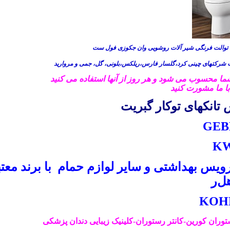
ی توالت فرنگی شیر آلات روشویی وان جکوزی فول ست
 شرکتهای چینی کرد،گلسار فارس،ریلکس،بلونی، گل، جمی و مروارید
شما محسوب می شود و هر روز از آنها استفاده می کنید
با ما مشورت کنید
تانکهای توکار گبریت
GEB
K
یس بهداشتی و سایر لوازم حمام با برند معت
ل
ر
ران کورین-کانتر رستوران-کلینیک زیبایی دندان پزشکی