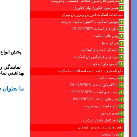
مدرسین فدراسیون امادگی جسمانی و ایروبیک
تعمیر سونا جکوزی وان جکوزی
مسابقات اسکیت اموزش وپرورش تهران
آموزش اسکیت با کفش اسکیت سرعت
سالن های اسکیت09121507825
زمین های اسکیت
ضربان سنج
نمایندگی کفشهای اسکیت
پخش انواع 
سی دی و فیلم آموزش اسکیت
آکادمی های اسکیت
نمايندگي ر
دایرالمعارف یا لغت نامه اصطلاحات اسکیت
بهداشتي ساخ
مدرسه اسکیت
باشگاه های اسکیت09121507825
ما بعنوان
پیست های اسکیت09121507825
زمین های اسکیت09121507825
استرج اسکیت ودوچرخه
مهدی مرادی
پکیج کامل کفش اسکیت
نقش والدین در ورزش کودکان
بوت اسکیت