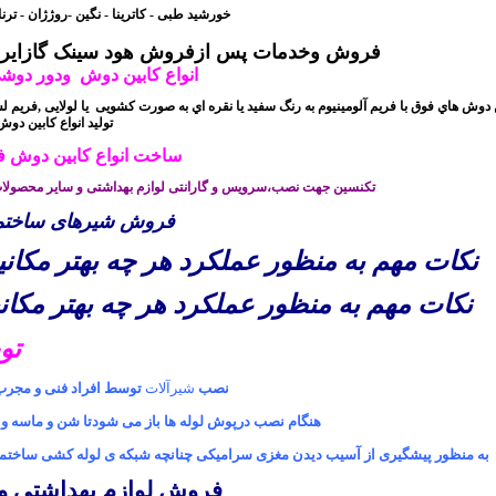
خورشید طبی - کاترینا - نگین -
روژژان - ترن
فروش وخدمات پس ازفروش هود سینک گازایرانی
انواع
کابین دوش
ودور دوشی
 دوش هاي فوق با فريم آلومينيوم به رنگ سفید يا نقره اي به صورت کشویی
یا لولایی ,فریم 
(تولید انواع کابین 
ساخت انواع کابین دوش 
تکنسین جهت نصب،سرویس و گارانتی لوازم بهداشتی و سایر محصولات
فروش شیرهای ساختما
نكات مهم به منظور عملكرد هر چه بهتر مكاني
نكات مهم به منظور عملكرد هر چه بهتر مكاني
تو
نصب
شیرآلات
توسط افراد فنی و مجرب 
هنگام نصب درپوش لوله ها باز می شودتا شن و ماسه و ز
به منظور پیشگیری از آسیب دیدن مغزی سرامیکی چنانچه شبکه ی لوله کشی ساختمان ف
فروش لوازم بهداشتی وساختمانی