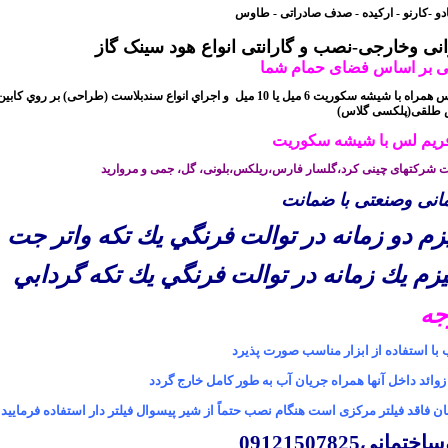
ادو -کارنو - ارکیده - صدف صادراتی - طاوس
 وخارجی-نصب و گارانتی انواع هود سینک گاز
 بر اساس فضای حمام شما
لس
همراه با شيشه سکوريت
6 میل یا 10
میل و اجراي انواع سندبلاست (طراحی) بر روي کابي
دوش طلقی(پلکسی گلاس
فریم لس با شیشه سکوریت
 شرکتهای چینی کرد،گلسار فارس،ریلکس،بلونی، گل، جمی و مروارید
نی وصنعتی با ضمانت
زم دو زمانه در توالت فرنگي يك تكه واتر جت
زم يك زمانه در توالت فرنگي يك تكه گردابي
جه
با استفاده از ابزار مناسب صورت پذیرد
وائد داخل آنها همراه جریان آب به طور کامل خارج گردد
اقد فیلتر مرکزی است هنگام نصب حتماً از شیر پیسوال فیلتر دار استفاده فرمایید
09121507825