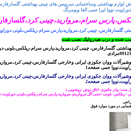
لوازم بهداشتی وساختمانی سرویس های چینی بهداشتی گلسارفار
راویت نووا لیرا جمی الفا وبومرنگ
لکس،
پارس سرام
،
مروارید،
چینی کرد
،
گلسارفا
شتی گلسارفارس،
چینی کرد
،مروارید،پارس سرام-ریلکس،بلونی-دوراوی
 نصب شده و درب هیدرولیک نصب شده
هداشتی گلسارفارس،
چینی کرد
،مروارید،پارس سرام-ریلکس،بلونی-دو
09مرادی
وشیرآلات ووان جکوزی
ایرانی وخارجی
گلسارفارس،
چینی کرد
،مرواری
اویت،نووا جمی
صفحه1
وشیرآلات ووان جکوزی
ایرانی وخارجی
گلسارفارس،
چینی کرد
،مرواری
اویت،نووا جمی
صفحه2
فول ست/ وان جکوری /اتاق دوش /روشویی )
س / ریلکس/ بلونی /جمی/گل/مرواریدو
،مروارید،پارس سرام-ریلکس،بلونی-دوراویت-ن
رانتی
نمایی در مورد موارد فوق