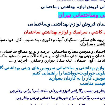
نی
فروش لوازم بهداشتی وساختمانی
ی وساختمانی تهران
تان فروش لوازم بهداشتی وساختمانی
ی كاشي ، سراميك و لوازم بهداشتي ساختمان
ویه های سنگی ، سنگهای آنتیک و دکوری ، بند صلیب ، گاز ، هود ، سینک
اشی و سرامیک
اختمان و همچنين مصالح ساختماني -عرضه و توزيع مصالح ساختمانی نظ
تمان – چيني بهداشتي ساختمان – لوله و اتصالات – سينك – هود – اك
امل : گچ – سيمان – تيغه سفال ديواري و سقفي – آجرنما و .....
ت لوازم بهداشتی و ساختمانی سرویس های چینی بهداشتی گ
ونی-دوراویت-نوواشما را راهنمایی کنیم
تعویض، کار را به کاردان بسپارید
قیمت مناسب
وخارجی-نصب وگارانتی انواع شیرهای ساختمانی ایرانی وخارجی
جی-نصب وگارانتی انواع شیرهای ساختمانی ایرانی وخارجی