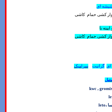
شیشه ای
وار کشی حمام کاشی
 ایینه با
ار کشی حمام
کاشی
ای
گرانیت
سرامیک
تیل
kwc , gromix
le
ا ،
leto