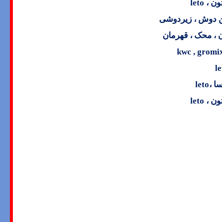
تون ،
leto
ین دوش ، زیردوشی
 ، محک ، قهرمان
kwc , gromix
le
ا ،
leto
تون ،
leto