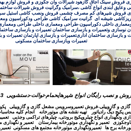
 فروش سینک اجاق گازهود شیرآلات وان جکوزی و
فروش لوازم بهد
ی وعایق آبندی انواع کاشی ،سرامیک وگرانیت فروش شیرالات ساختم
ی
فروش شیرهای کم مصرف چشمی
فروش ونصب
کاشی استیل
سرا
یز
کاشی شیشه ای
گرانیت
سرامیک
کاشی
طراحی ودکوراسیون ومعم
معماری داخلی
دکوراسیون-طراحی ومعماری داخلی
طراحی ومعماری 
ن
نوسازی وتعمیرات و بازسازی ساختمان
تعمیرات و بازسازی
ساختما
ت و بازسازی ساختمان اداری
تعمیرات و بازسازی اپارتمان تعمیرات و
تعمیرات وبازسازی ساختمان مسکونی
وش و نصب رایگان انواع
شیرهای
حمام-توالت-دستشویی
23
ازی و گازوییلی-فروش تعمیروسرویس مشعل گازی و گازوییلی
پکی
 پکیج دیگ رادیاتور
تهیه نقشه های موتورخانه
انجام کلیه محاسبا
دازی ونگهداری انواع چیلروپکیج برودتی، چیلرهای تراکمی وجذبی
تعمیر
اوجکوزی
تعمیر و نگهداری موتورخانه بیمارستان
تعمیر و نگهداری م
ورخانه برج ها
تعمیرونگهداری موتورخانه مجتمع های مسکونی
تعمیرو