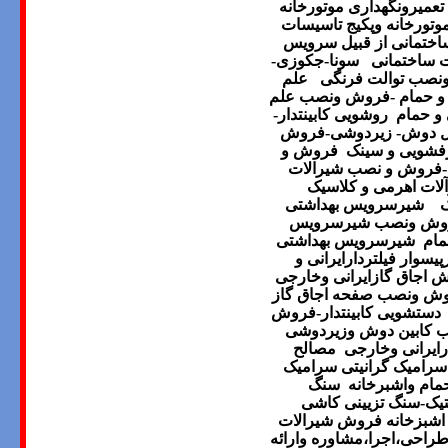
عمیرونگهداری موتورخانه
تورخانه وپکیج
تاسیسات
اختمانی از قبیل سرویس
 ساختمانی
سونا-جکوزی-
نصب توالت فرنگی
علم
 و حمام -فروش ونصب علم
و حمام
روشویی کابینتدار-
نل دوش- زیردوشی-فروش
فشویی و سینک
فروش و
ی-فروش و نصب شیرالات
ات اهرمی و کلاسیک
ک
شیرسرویس بهداشتی
فروش ونصب شیرسرویس
مام
شیرسرویس بهداشتی
سوار فیلتردارایرانی و
ش اجاق گازایرانی وخارجی
روش ونصب صفحه اجاق گاز
دستشویی کابینتدار-فروش
 کابین دوش وزیردوشی
رایرانی وخارجی
مصالح
سرامیک گرانیتی سرامیک
ام واشبرخانه
سنگ
یک-سنگ تزیینی
کاشی
شبزخانه
فروش
شیرالات
راحی،اجرا،مشاوره وارائه