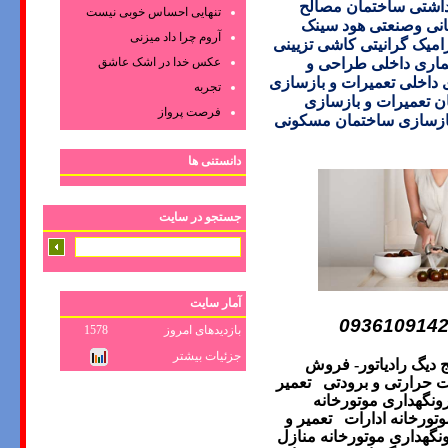
اشتی ساختمان مصالح
تنهایی احساس خوبی نیست
انی وصنعتی هود سینک
آروم چرا داد میزنی
میک گرانیتی
کاشی تزیینی
عکس‌ خدا در اشک‌ عاشق‌
اری داخلی
طراحی و
داخلی
تعمیرات و بازسازی
تجربه
ن
تعمیرات و بازسازی
فرصت پرواز
 بازسازی ساختمان مسکونی
دانستنی ها
جستجو در سایت
آمار سایت
093610914
بازدیدهای امروز
1578
جزئیات بیشتر
ج دیگ رادیاتور- فروش
ت حرارتی و برودتی
تعمیر
ونگهداری موتورخانه
وتورخانه ادارات
تعمیر و
نگهداری موتورخانه منازل