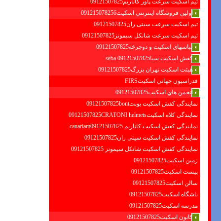
تیم اسکیت سرعت پاور کاناریم09121507825
اولين فروشگاه اينترنتي اسكيت091215078256
تیم اسکیت سرعت سیتی ران09121507825
تیم اسکیت سرعت شانکل سیمونز09121507825
لباسهای اسکیت و دوچرخه09121507825
کفش اسکیت سبا09121507825 seba
هیئت اسکیت تهران بزرگ09121507825
فدراسيون جهاني اسكيتFIRS
انجمن هاي اسكيت09121507825
نمایندگی کفش اسکیت بونت09121507825bont
نمایندگی کلاه اسکیت09121507825CRATONI helmets
نمایندگی کفش اسکیت كاناريم canariam09121507825
نمایندگی کفش اسکیت سیتی ران09121507825
نمایندگی کفش اسکیت شانكل سيمونز 09121507825
زمین اسکیت09121507825
پیست اسکیت09121507825
سالن اسکیت09121507825
باشگاه اسکیت09121507825
مدرسه اسکیت09121507825
کانون اسکیت09121507825