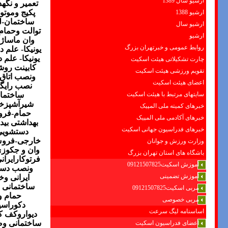
ارشیو سال 1389
تعمیر و نگه
پکیج وموتو
ارشیو 1388
ساختمان-ل
ارشیو سال
توالت وحمام
ارشیو
وان ماساژ
روابط عمومی و خبرتهران بزرگ
یونیکا- علم
یونیکا- عل
چارت تشکیلاتی هیئت اسکیت
کابینت روش
تقویم ورزشی هیئت اسکیت
ونصب اتاق
اعضای هیئت اسکیت
نصب رایگا
ساختما
سایتهای مرتبط با هیئت اسکیت
شیرآشپزخ
خبرهای کمیته ملی المپیک
حمام-فرو
خبرهای آکادمی ملی المپیک
بهداشتی بید
خبرهای فدراسیون جهانی اسکیت
دستشویی
خارجی-فروش 
وزارت ورزش و جوانان
وان و جکوز
باشگاه های استان تهران بزرگ
فرتوکارایرا
آموزش اسکیت09121507825
ونصب دستش
آموزش تضمینی
ایرانی و
ساختمانی و
مربی اسکیت09121507825
حمام و
مربی خصوصی
دکوراسی
اساسنامه لیگ سرعت
دیواروکف ک
ساختمانی وص
اعضای فدراسیون اسکیت