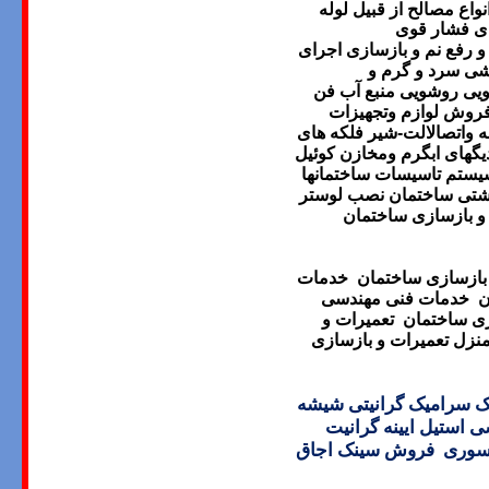
نواع مصالح از قبیل لوله
رفع نم و بازسازی
اجرای
شی سرد و گرم و
ویی روشویی منبع آب
فن
وش لوازم وتجهیزات
ه واتصالالت-شیر فلکه های
گهای ابگرم ومخازن کوئیل
یستم تاسیسات ساختمانها
اشتی ساختمان
نصب لوستر
و بازسازی ساختمان
بازسازی ساختمان
خدمات
ن
خدمات فنی مهندسی
زی ساختمان
تعمیرات و
منزل
تعمیرات و بازسازی
ک سرامیک گرانیتی شیشه
استیل ایینه گرانیت
کسسوری فروش سینک اجاق