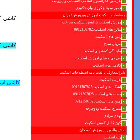
مدرسین فدراسیون امادگی جسمانی و ایروبیک
تعمیر سونا جکوزی وان جکوزی
مسابقات اسکیت اموزش وپرورش تهران
کاشی ک
آموزش اسکیت با کفش اسکیت سرعت
سالن های اسکیت09121507825
زمین های اسکیت
ضربان سنج
کاشی
ک
نمایندگی کفشهای اسکیت
سی دی و فیلم آموزش اسکیت
آکادمی های اسکیت
دایرالمعارف یا لغت نامه اصطلاحات اسکیت
مدرسه اسکیت
کاشی است
باشگاه های اسکیت09121507825
پیست های اسکیت09121507825
زمین های اسکیت09121507825
استرج اسکیت ودوچرخه
مهدی مرادی
پکیج کامل کفش اسکیت
نقش والدین در ورزش کودکان
بوت اسکیت