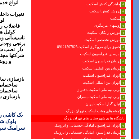
انواع خدم
نمایندگی کفش اسکیت
فروش کفش اسکیت
تغیرات داخل
اسکیت
لو
فاضلاب
را
روشهای مربیگری
کوئیل ه
اموزش رایگان اسکیت
تاسیساتی وب
آموزش تخصصی اسکیت
برنجی وچدنی
تحقیق برای مربیگری اسکیت09121507825
دار
نصب شیر
مدرسین فدراسیون اسکیت
شرکتها مجت
و روش
مربیان فدراسیون اسکیت
مربیان بین المللی اسکیت
داوران فدراسیون اسکیت
بازسازی سا
داوران بین المللی اسکیت
ساختمان
مربی تیم ملی اسکیت دختران
ساختمان
بازسازی س
مربی تیم ملی اسکیت پسران
بنیان گذار اسکیت ایران
کمیته های هیئت اسکیت تهران بزرگ
یک کاشی ری
باشگاه ها ی شهرستان های تهران بزرگ
بلوک شی
داوران فدراسیون امادگی جسمانی و ایروبیک
سرامیک سرا
مربیان فدراسیون امادگی جسمانی و ایروبیک