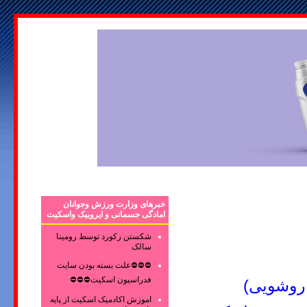
خبرهای وزارت ورزش وجوانان
امادگی جسمانی و ایروبیک واسکیت
شکستن رکورد توسط رومینا
سالک
⛔⛔⛔علت بسته بودن سایت
فدراسیون اسکیت⛔⛔⛔
 روشویی
)
اموزش اکادمیک اسکیت از پایه