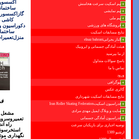
اکسسوری
تیم اسکیت سرعت هخامنش
ساختمان
تیم نمایشی
گازاکسسور
تیم ملی
کاشی ر
فروشگاه های ورزشی
دکوراسیون و
ساختما
نتایج مسابقات اسکیت
منزل
تعمیرا
الناز بحرانیelnaz bahrani
هیئت آمادگی جسمانی و ایروبیک
از ما بپرسید
پاسخ سوالات متداول
تماس با ما
ورود
بیوگرافی
گالری عکس
نتایج مسابقات اسکیت شهرداری
فر
فدراسیون اسکیتIran Roller Skating Federation
سایت و وبلاگ ایمیل مهدی مرادی
مشعل گ
فدراسیون آمادگی جسمانی
تعمیروسرویس
راه ان
توصیه اجباری برای بازیکنان سرعت
استخرسون
ارشیو 1389
نگهداری موت