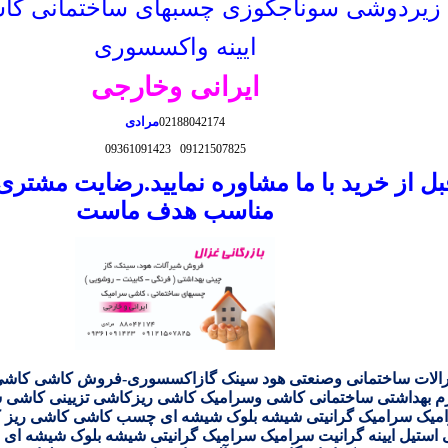
 زیردوشی سوناجکوزی چسبهای ساختمانی کا
ایینه واکسسوری
ایرانی وخارجی
مرادی
02188042174
09361091423
09121507825
بل از خرید با ما مشاوره نمایید.رضایت مشتر
مناسب هدف ماست
الات ساختمانی وصنعتی هود سینک گازاکسسوری-
فروش کاشی کاشی ر
م بهداشتی
ساختمانی
کاشی وسرامیک کاشی ریزکاشی تزیینی کاشی شی
امیک سرامیک گرانیتی شیشه بلوک شیشه ای چسب کاشی کاشی ریز 
استیل ایینه گرانیت سرامیک سرامیک گرانیتی شیشه بلوک شیشه ای
س