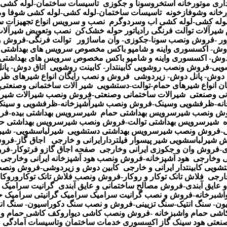
داری موتورخانه استخروسونا و جکوزی
تاسیسات ساختمان-لوله کشی ت
رخانه وشوفازخونه
تاسیسات ساختمان-لوله کشی-لوله کشی شوفا ومو
وله کشی-لوله کشی اب وسردوگرم
نصب و سرویس انواع تجهیزات س
 شیرآلات توالت فرنگی رادیاتور حوله خشک
کن
نصب وتعویض شیرآلات
ور -فروش ونصب سونا-جکوزی- وان ماساژور
توالت فرنگی-فروش و
 دوش- اکسسوری واینه و شامپو باکس مخصوص سرویس های بهداشتی
م دوش- اکسسوری واینه و شامپو باکس مخصوص سرویس های بهداشتی 
ویی-فروش ونصب روشویی کابینتدار- کابینت روشویی
اتاق دوش- پا
 دوش- پانل دوش- زیردوشی
فروش و نصب رایگان انواع شیرهای ظر
ن انواع شیرهای حمام-توالت-دستشویی
شیر الات ساختمانی وصنعت
نی وصنعتی
شیرالات ساختمانی وصنعتی-فروش ونصب شیرالات شیرآل
انه-ظرفشویی وسینک-فروش ونصب شیرآشپزخانه-ظرفشویی و سین
ش ونصب شیرسرویس بهداشتی حمام
شیرسرویس بهداشتی بیده-
ه
شیرسرویس بهداشتی توالت-فروش ونصب شیرسرویس بهداشتی ح
-فروش ونصب شیرسرویس بهداشتی دستشویی
شیرلباسشویی- شیرپی
شیرلباسشویی شیر پیسوار فیلتردارایرانی و خارجی
اجاق گاز-فرو
ی-فروش وان و جکوزی ایرانی وخارجی
صفحه اجاق گازو فرتوکار-ف
نی وخارجی
هود آشپزخانه-فروش ونصب هود آشپزخانه ایرانی وخارجی
ویی کابینتدار ایرانی و خارجی
کابین دوش و زیردوشی-فروش ونصب
خارجی
فلاش تانک توکار و روکار-فروش ونصب فلاش تانک توکاروروکا
 عایق آبندی-فروش مصالح ساختمانی و عایق آبندی
گرانیت سرامیک 
اشبرخانه-فروش و نصب گرانیت سرامیک سرامیک گرانیتی سرامیک حم
ون- سنگ انتیک-سنگ تزیینی-فروش و نصب سنگ دکوراسیون- سنگ انت
اشی حمام واشبزخانه -فروش ونصب کاشی دیواروکف کاشی حمام و ا
نعتی هود سینک گاز اکسسوری
خدمات ساختمان وتاسیسات آمادگی ط