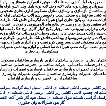
ات درزمینه لوله کشی آب، فاضلاب،موتورخانه،پکیج ،شوفاژ و ... را با ا
سبزپلی پروپیلن،لوله های 7لایه وچند لایه،لوله پلیکا وپلی اتیلن،لوله های فشار قوی
ی ساختمان-بازسازی و نوسازی منازل مسکونی اداری تجاری
تشخیص و 
له کشی ساختمان و صنعتی
نصب و تعويض شيرآلات ساختمانی
لوله ک
دیات,تصفیه آب پکیچ بخاری انواع شیرآلات آبگرمکن فلش تانک ظرفش
ای سقفی ودیواری و زمینی–رادیاتورهای الومینیومی و فولادی
نصب فر
رقی وحرارتی وبرودتی اعم ازچیلر-پکیج-کولر گازی-برج خنک کننده-لول
-سیم وکابل-مشعل-پمپ های زمینی وخطی-ترموستات ها- تابلو برق-دی
الات.رادیاتور.سرویسهای بهداشتی.فلاش تانک.ظرفشویی
نگهداری س
مع های مسکونی
نصب وسرویس کولر
نصب و راه اندازی شیرآلات بهد
نایی
نصب موکت
نصب شیرآلات ساختمانی و لوازم بهداشتی
تعمیرات 
مسکونی.اداری.دفتری
ختمان دفتری
بازسازی ساختمان اداری
بازسازی ساختمان مسکونی
ی
دفترخدمات ساختمانی
شرکت ساختمانی
دفتر ساختمانی
ساختما
ساختمان
تعمیرات و بازسازی ساختمان
نوسازی و تعمیرات و بازسا
اختمان
تعمیرات و بازسازی ساختمان مسکونی
تعمیرات
وبازسازی 
ساختمان اداری
تعمیرات و بازسازی اپارتمان
ز کاشی تزیینی کاشی شیشه ای کاشی استیل ایینه گرانیت سرامی
شه ای چسب کاشی کاشی ریز کاشی تزیینی کاشی شیشه ای کاشی 
میک گرانیتی شیشه بلوک شیشه ای سینک هود گاز شیر آلات ا
گاز هود شیرآلات وان جکوزی