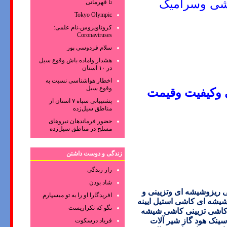
شی وسرامیک
تا قهرمانی
Tokyo Olympic
کروناویروس‌-نام علمی:
Coronaviruses
سلام فردوسی پور
هشدار واماده باش وقوع سیل
در ۱۰ استان
اخطار هواشناسی نسبت به
وقوع سیل
ی وکیفیت وقیمت
پشتیبانی سپاه ۷ استان از
مناطق سیل‌زده
حضور فرماندهان نیروهای
مسلح در مناطق سیل‌زده
زندگی و دوست داشتن
راز زندگی
شاد بودن
یزوشیشه ای وتزیینی و
افریدگارا او را به تو میسپارم
شه ای کاشی استیل ایینه
نگو که تکراریست
کاشی تزیینی کاشی شیشه
ینک هود گاز شیر آلات
فریاد درسکوت