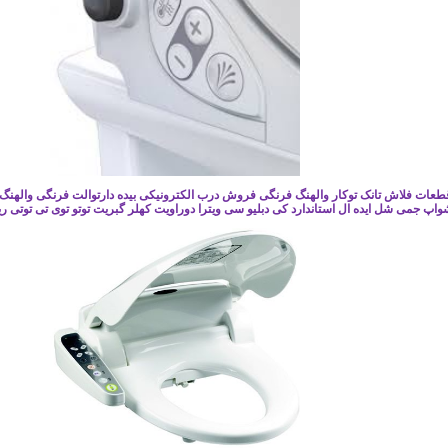
عات فلاش تانک توکار والهنگ فرنگی فروش درب الکترونیکی بیده دارتوالت فرنگی والهنگ ام
واپ جمی شل ایده ال استاندارد کی دبلیو سی ویترا دوراویت کهلر گبریت توتو توی تی توتی ری