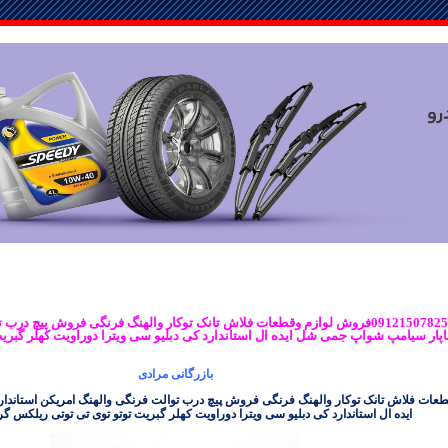
بازرگانی مرادی09121507825فروش لوازم وقطعات فلاش تانک توکار والهنگ فرنگی فروش پی
جاپار سیامپ شواپ جمی شل ایده ال استاندارد کی دبلیو سی ویترا دوراویت کهلر گبر
بازرگانی مرادی
عات فلاش تانک توکار والهنگ فرنگی فروش پیچ درب توالت فرنگی والهنگ امریکن استاندا
ایده ال استاندارد کی دبلیو سی ویترا دوراویت کهلر گبریت توتو توی تی توتی ریلکس گرو