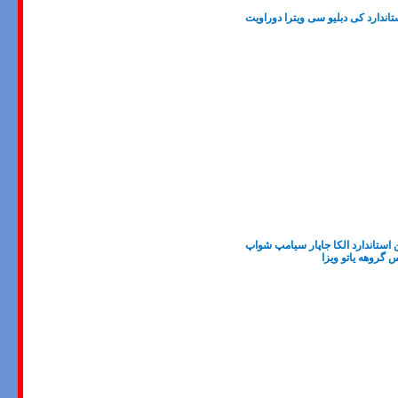
ندارد کی دبلیو سی ویترا دوراویت
ستاندارد الکا جاپار سیامپ شواپ
 گروهه یاتو ویزا