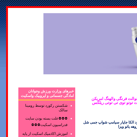
خبرهای وزارت ورزش وجوانان
امادگی جسمانی و ایروبیک واسکیت
چ درب توالت فرنگی والهنگ امریکن
یت توتو توی تی توتی ریلکس
شکستن رکورد توسط رومینا
سالک
⛔⛔⛔علت بسته بودن سایت
رد الکا جاپار سیامپ شواپ جمی شل
فدراسیون اسکیت⛔⛔⛔
هه یاتو ویزا
اموزش اکادمیک اسکیت از پایه