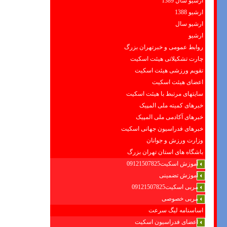
ارشیو سال 1389
ارشیو 1388
ارشیو سال
ارشیو
روابط عمومی و خبرتهران بزرگ
چارت تشکیلاتی هیئت اسکیت
تقویم ورزشی هیئت اسکیت
اعضای هیئت اسکیت
سایتهای مرتبط با هیئت اسکیت
خبرهای کمیته ملی المپیک
خبرهای آکادمی ملی المپیک
خبرهای فدراسیون جهانی اسکیت
وزارت ورزش و جوانان
باشگاه های استان تهران بزرگ
آموزش اسکیت09121507825
آموزش تضمینی
مربی اسکیت09121507825
مربی خصوصی
اساسنامه لیگ سرعت
اعضای فدراسیون اسکیت