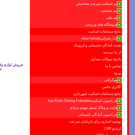
تیم اسکیت سرعت هخامنش
تیم نمایشی
تیم ملی
فروشگاه های ورزشی
نتایج مسابقات اسکیت
الناز بحرانیelnaz bahrani
هیئت آمادگی جسمانی و ایروبیک
از ما بپرسید
پاسخ سوالات متداول
فروش لوازم وقط
تماس با ما
ش
ورود
بیوگرافی
گالری عکس
نتایج مسابقات اسکیت شهرداری
فدراسیون اسکیتIran Roller Skating Federation
سایت و وبلاگ ایمیل مهدی مرادی
فدراسیون آمادگی جسمانی
توصیه اجباری برای بازیکنان سرعت
ارشیو 1389