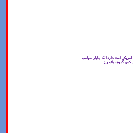
ریکن استاندارد الکا جاپار سیامپ
لکس گروهه یاتو ویزا