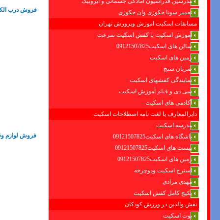
مدرسین فدراسیون امادگی جسمانی و ایروبیک
فروش درب الکتر
تعمیر سونا جکوزی وان جکوزی
مسابقات اسکیت اموزش وپرورش تهران
آموزش اسکیت با کفش اسکیت سرعت
سالن های اسکیت09121507825
زمین های اسکیت
ضربان سنج
نمایندگی کفشهای اسکیت
سی دی و فیلم آموزش اسکیت
آکادمی های اسکیت
دایرالمعارف یا لغت نامه اصطلاحات اسکیت
مدرسه اسکیت
فروش لوازم وقط
باشگاه های اسکیت09121507825
پیست های اسکیت09121507825
زمین های اسکیت09121507825
استرج اسکیت ودوچرخه
مهدی مرادی
پکیج کامل کفش اسکیت
نقش والدین در ورزش کودکان
بوت اسکیت