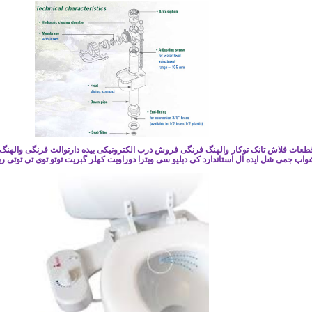
عات فلاش تانک توکار والهنگ فرنگی فروش درب الکترونیکی بیده دارتوالت فرنگی والهنگ ام
واپ جمی شل ایده ال استاندارد کی دبلیو سی ویترا دوراویت کهلر گبریت توتو توی تی توتی ری