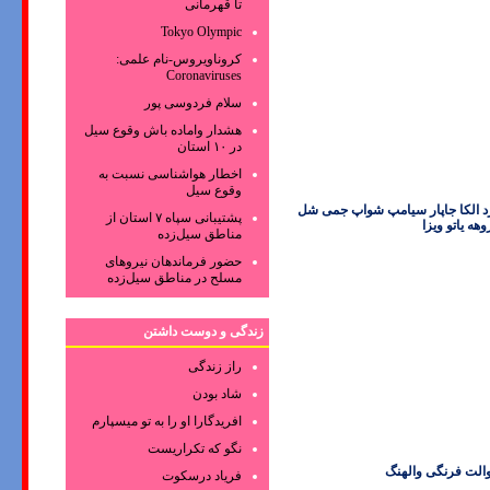
تا قهرمانی
Tokyo Olympic
کروناویروس‌-نام علمی:
Coronaviruses
سلام فردوسی پور
هشدار واماده باش وقوع سیل
در ۱۰ استان
اخطار هواشناسی نسبت به
وقوع سیل
رد الکا جاپار سیامپ شواپ جمی شل
پشتیبانی سپاه ۷ استان از
هه یاتو ویزا
مناطق سیل‌زده
حضور فرماندهان نیروهای
مسلح در مناطق سیل‌زده
زندگی و دوست داشتن
راز زندگی
شاد بودن
افریدگارا او را به تو میسپارم
نگو که تکراریست
والت فرنگی والهنگ
فریاد درسکوت