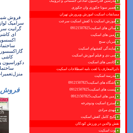
مدرسین فدراسیون امادگی جسمانی و ایروبیک
تعمیر سونا جکوزی وان جکوزی
مسابقات اسکیت اموزش وپرورش تهران
فروش
شیر
آموزش اسکیت با کفش اسکیت سرعت
سرامیک لواز
سالن های اسکیت09121507825
گرانیت سر
ای کاشی 
زمین های اسکیت
اکسسوری
ضربان سنج
ساختمان
نمایندگی کفشهای اسکیت
گازاکسسور
سی دی و فیلم آموزش اسکیت
کاشی ر
آکادمی های اسکیت
دکوراسیون و
ساختما
دایرالمعارف یا لغت نامه اصطلاحات اسکیت
منزل
تعمیرا
مدرسه اسکیت
باشگاه های اسکیت09121507825
فروش و
پیست های اسکیت09121507825
زمین های اسکیت09121507825
استرج اسکیت ودوچرخه
مهدی مرادی
پکیج کامل کفش اسکیت
نقش والدین در ورزش کودکان
بوت اسکیت