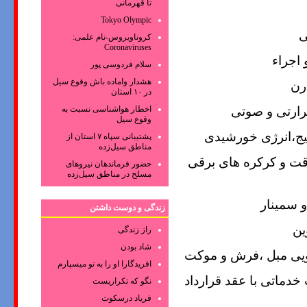
تا قهرمانی
Tokyo Olympic
ی
کروناویروس‌-نام علمی:
Coronaviruses
اجراء
سلام فردوسی پور
هشدار واماده باش وقوع سیل
رن
در ۱۰ استان
رارتی و صوتی
اخطار هواشناسی نسبت به
وقوع سیل
یج،انرژی خورشیدی
پشتیبانی سپاه ۷ استان از
مناطق سیل‌زده
قت و کرکره های برقی
حضور فرماندهان نیروهای
مسلح در مناطق سیل‌زده
 سمینار
زندگی و دوست داشتن
ین
راز زندگی
شاد بودن
یی مبل ،فرش و موکت
افریدگارا او را به تو میسپارم
خدماتی با عقد قرارداد
نگو که تکراریست
فریاد درسکوت