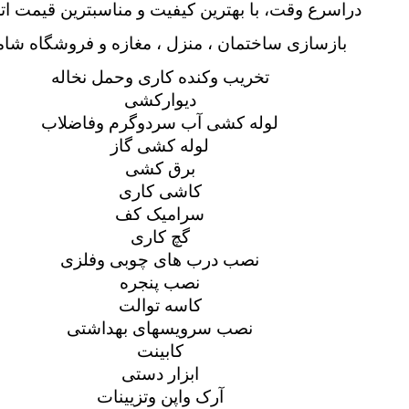
دراسرع وقت، با بهترين كيفيت و مناسبترين قيمت اتح
بازسازی ساختمان ، منزل ، مغازه و فروشگاه
شام
تخریب وکنده کاری وحمل نخاله
دیوارکشی
لوله کشی آب سردوگرم وفاضلاب
لوله کشی گاز
برق کشی
کاشی کاری
سرامیک کف
گچ کاری
نصب درب های چوبی وفلزی
نصب پنجره
کاسه توالت
نصب سرویسهای بهداشتی
کابینت
ابزار دستی
آرک واپن وتزیینات