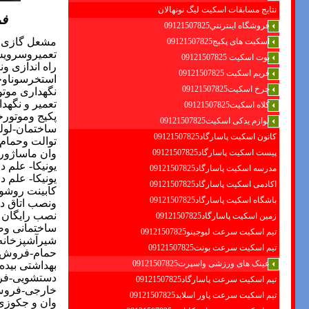
نتایج مسابقات اسکیت لیگ نونهالان
فر
فروشگاه اينترنتي09121507825
مشعل گازی و
اسکیت های پکیج09121507825
تعمیروسرویس 
بوت اسکیت 09121507825
راه اندازی و
فریم اسکیت 09121507825
استخرسوناو
چرخ اسکیت09121507825
نگهداری موتو
تعمیر و نگهد
کلاه اسکیت09121507825
پکیج وموتورخ
لوازم یدکی اسکیت09121507825
ساختمان-لول
کانون اسکیت پاسارگاد09121507825
توالت وحمام 
پیست اسکیت پاسارگاد09121507825
وان ماساژور
یونیکا- علم
مدرسه اسکیت پاسارگاد09121507825
یونیکا- علم
اکادمی اسکیت پاسارگاد09121507825
کابینت روشو
باشگاه اسکیت پاسارگاد09121507825
ونصب اتاق د
نصب رایگان 
زمین اسکیت پاسارگاد09121507825
ساختمانی وص
تیم اسکیت سرعت لیوجینو09121507825
شیرآشپزخان
تیم اسکیت سرعت بونت09121507825
حمام-فروش 
عینک های ورزشی واسپرت09121507825
بهداشتی بیده
دستشویی-فر
تیم اسکیت سرعت پاسارگاد09121507825
خارجی-فروش 
تیم اسکیت سرعت پاور اسلاید09121507825
وان و جکوزی