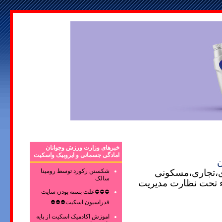
خبرهای وزارت ورزش وجوانان
امادگی جسمانی و ایروبیک واسکیت
ری،تجاری،مسکونی
شکستن رکورد توسط رومینا
سالک
اء تحت نظارت مدیریت
⛔⛔⛔علت بسته بودن سایت
فدراسیون اسکیت⛔⛔⛔
اموزش اکادمیک اسکیت از پایه