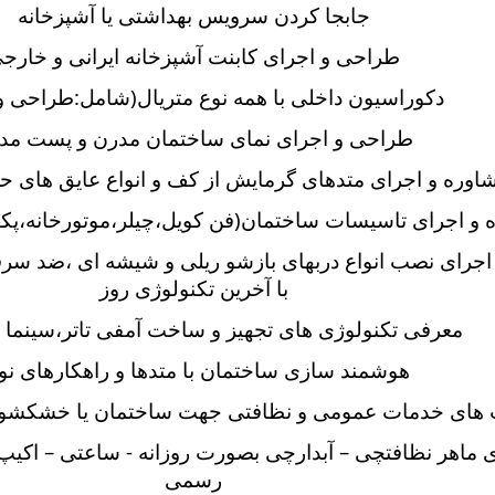
جابجا کردن سرویس بهداشتی یا آشپزخانه
طراحی و اجرای کابنت آشپزخانه ایرانی و خارج
دکوراسیون داخلی با همه نوع متریال(شامل:طراحی و 
طراحی و اجرای نمای ساختمان مدرن و پست مد
اوره و اجرای متدهای گرمایش از کف و انواع عایق های ح
 و اجرای تاسیسات ساختمان(فن کویل،چیلر،موتورخانه،پک
اجرای نصب انواع دربهای بازشو ریلی و شیشه ای ،ضد سر
با آخرین تکنولوژی روز
معرفی تکنولوژی های تجهیز و ساخت آمفی تاتر،سینما و
هوشمند سازی ساختمان با متدها و راهکارهای نو
پ های خدمات عمومی و نظافتی جهت ساختمان یا خشکشو
ی ماهر نظافتچی – آبدارچی بصورت روزانه - ساعتی – اکیپ 
رسمی