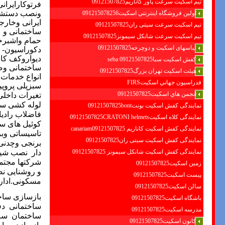
تیم اسکیت سرعت پاور کاناریم09121507825
فرتوکارایران
ونصب دستشویی
اولين فروشگاه اينترنتي اسكيت091215078256
ایرانی وخارج
تیم اسکیت سرعت سیتی ران09121507825
ساختمانی و ع
تیم اسکیت سرعت شانکل سیمونز09121507825
حمام واشبرخ
لباسهای اسکیت و دوچرخه09121507825
دکوراسیون- 
دیواروکف کا
کفش اسکیت سبا09121507825 seba
ساختمانی وص
هیئت اسکیت تهران بزرگ09121507825
انواع خدمات د
فدراسيون جهاني اسكيتFIRS
سبزپلی پروپیلن،لوله های 7لایه وچند لایه،
انجمن هاي اسكيت09121507825
تغیرات داخل
لوله کشی سا
نمایندگی کفش اسکیت بونت09121507825bont
فاضلاب
رادی
نمایندگی کلاه اسکیت09121507825CRATONI helmets
کوئیل های سق
نمایندگی کفش اسکیت كاناريم canariam09121507825
تاسیساتی وبر
نمایندگی کفش اسکیت سیتی ران09121507825
برنجی وچدنی
نمایندگی کفش اسکیت شانكل سيمونز 09121507825
دار
نصب شیرا
شرکتها مجتم
زمین اسکیت09121507825
و روشنایی
نص
پیست اسکیت09121507825
مسکونی.ادار
سالن اسکیت09121507825
بازسازی ساخ
باشگاه اسکیت09121507825
ساختمانی
دف
مدرسه اسکیت09121507825
ساختمان
سا
کانون اسکیت09121507825