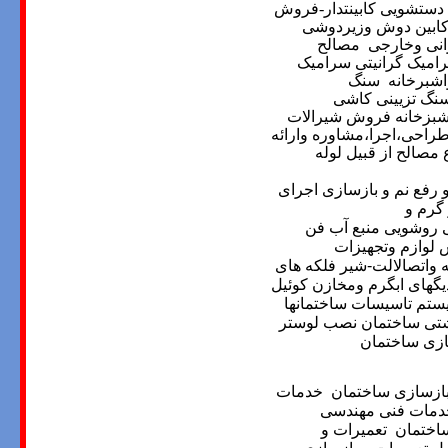
دستشویی کابینتدار-فروش
ابین دوش وزیردوشی
انی وخارجی
مصالح
امیک گرانیتی سرامیک
شبرخانه
سنگ
نگ تزیینی
کاشی
بزخانه
فروش
شیرالات
احی،اجرا،مشاوره وارائه
 مصالح از قبیل لوله
رفع نم و بازسازی
اجرای
گرم و
ی روشویی منبع آب
فن
وازم وتجهیزات
ه واتصالالت-شیر فلکه های
گهای ابگرم ومخازن کوئیل
ستم تاسیسات ساختمانها
شتی ساختمان
نصب لوستر
ازی ساختمان
ازسازی ساختمان
خدمات
دمات فنی مهندسی
ساختمان
تعمیرات و