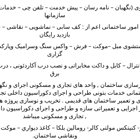
وی (نگهبان – نامه رسان – پیش خدمت – تلفن چی – خدمات 
سازمانها
ه امور ساختمانی اعم از : کف سابی – نماشویی – نقاشی – 
بازدید رایگان
تشوی مبل –موکت – فرش – واکس سنگ وسرامیک وپارک
گزاری
رال – کابل و داکت مخابراتی و نصب درب آکاردئونی ، درب
برق
ازسازی ساختمان , واحد های تجاری و مسکونی اجرای و نگه
مانی خدمات بتونی طراحی و اجرای دکوراسیون داخلی تجار
ی و تعمیر ساختمان های قدیمی . تخریب و نوسازی پروژه ه
 اجرایی و تعمیراتی سازه و طراحی و اجرای دکوراسیون دا
, تجاری و مسکونی میباشد
 كنيتكس مولتی کالر- رومالين بلكا – كاغذ ديواري – موكت 
ونقاشی ساختمان
.