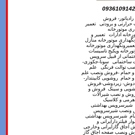
093610914
رادیاتور- فروش
 حرارتی و برودتی
تعمیر
ری موتورخانه
رخانه ادارات
تعمیر و
نگهداری موتورخانه منازل
میرونگهداری موتورخانه
رخانه وپکیج
تاسیسات
تمانی از قبیل سرویس
 ساختمانی
سونا-جکوزی-
صب توالت فرنگی
علم
 و حمام -فروش ونصب علم
و حمام
روشویی کابینتدار-
ل دوش- زیردوشی-فروش
شویی و سینک
فروش و
روش و نصب شیرالات
هرمی و کلاسیک
شیرسرویس بهداشتی
ش ونصب شیرسرویس
ام
شیرسرویس بهداشتی
 فیلتردارایرانی و
 اجاق گازایرانی وخارجی
وش ونصب صفحه اجاق گاز