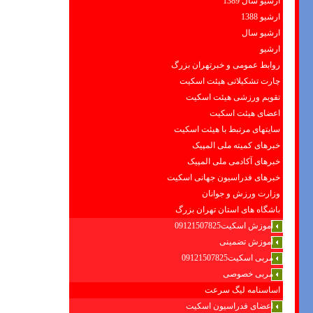
ارشیو سال 1389
ارشیو 1388
ارشیو سال
ارشیو
روابط عمومی و خبرتهران بزرگ
چارت تشکیلاتی هیئت اسکیت
تقویم ورزشی هیئت اسکیت
اعضای هیئت اسکیت
سایتهای مرتبط با هیئت اسکیت
خبرهای کمیته ملی المپیک
خبرهای آکادمی ملی المپیک
خبرهای فدراسیون جهانی اسکیت
وزارت ورزش و جوانان
باشگاه های استان تهران بزرگ
آموزش اسکیت09121507825
آموزش تضمینی
مربی اسکیت09121507825
مربی خصوصی
اساسنامه لیگ سرعت
اعضای فدراسیون اسکیت