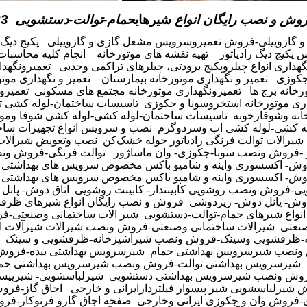
وش و نصب رایگان انواع
شیرهای
حمام-توالت-دستشویی
23
 گازوییلی-فروش تعمیروسرویس مشعل گازی و گازوییلی
پکیج دیگ 
پکیج دیگ رادیاتور
تهیه نقشه های موتورخانه
انجام کلیه محاسبات
نگهداری انواع چیلروپکیج برودتی، چیلرهای تراکمی وجذبی
تعمیرونگهدا
جکوزی
تعمیر و نگهداری موتورخانه بیمارستان
تعمیر و نگهداری موتو
رخانه برج ها
تعمیرونگهداری موتورخانه مجتمع های مسکونی
تعمیرو
اری موتورخانه استخروسونا و جکوزی
تاسیسات ساختمان-لوله کشی تع
انه وشوفازخونه
تاسیسات ساختمان-لوله کشی-لوله کشی شوفا وموتو
ه کشی-لوله کشی اب وسردوگرم
نصب و سرویس انواع تجهیزات ساخ
شیرآلات توالت فرنگی رادیاتور حوله خشک
کن
نصب وتعویض شیرآلات
 -فروش ونصب سونا-جکوزی- وان ماساژور
توالت فرنگی-فروش ون
 دوش- اکسسوری واینه و شامپو باکس مخصوص سرویس های بهداشتی
 دوش- اکسسوری واینه و شامپو باکس مخصوص سرویس های بهداشتی 
یی-فروش ونصب روشویی کابینتدار- کابینت روشویی
اتاق دوش- پان
وش- پانل دوش- زیردوشی
فروش و نصب رایگان انواع شیرهای ظرف
انواع شیرهای حمام-توالت-دستشویی
شیر الات ساختمانی وصنعتی-ف
نعتی
شیرالات ساختمانی وصنعتی-فروش ونصب شیرالات شیرآلات ا
ه-ظرفشویی وسینک-فروش ونصب شیرآشپزخانه-ظرفشویی و سینک
ونصب شیرسرویس بهداشتی حمام
شیرسرویس بهداشتی بیده-فرو
شیرسرویس بهداشتی توالت-فروش ونصب شیرسرویس بهداشتی حم
وش ونصب شیرسرویس بهداشتی دستشویی
شیرلباسشویی- شیرپیسوار
شیرلباسشویی شیر پیسوار فیلتردارایرانی و خارجی
اجاق گاز-فروش
-فروش وان و جکوزی ایرانی وخارجی
صفحه اجاق گازو فرتوکار-فر