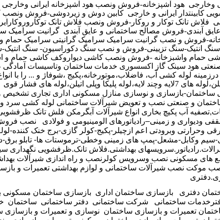
ی وخارجی
هود آشپزخانه-فروش ونصب هود آشپزخانه ایرانی وخارجی
 کابینتدار ایرانی و خارجی
کابین دوش و زیردوشی-فروش ونصب ک
ی
فلاش تانک توکار و روکار-فروش ونصب فلاش تانک توکاروروکارایر
ایق آبندی-فروش مصالح ساختمانی و عایق آبندی
گرانیت سرامیک سر
انه-فروش و نصب گرانیت سرامیک سرامیک گرانیتی سرامیک حمام وا
سنگ انتیک-سنگ تزیینی-فروش و نصب سنگ دکوراسیون- سنگ انتیک-س
شی حمام واشبزخانه -فروش ونصب کاشی دیواروکف کاشی حمام و اش
نعتی هود سینک گاز اکسسوری
خدمات ساختمان وتاسیسات آمادگی طر
رزمینه لوله کشی آب، فاضلاب،موتورخانه،پکیج ،شوفاژ و ... را با انواع
لوله پلیکا وپلی اتیلن،لوله های فشار قوی
ی ساختمان-بازسازی و نوسازی منازل مسکونی اداری تجاری
تشخیص و 
ختمان و صنعتی
نصب و تعويض شيرآلات ساختمانی
لوله کشی سرد و 
ات,تصفیه آب پکیچ بخاری انواع شیرآلات آبگرمکن فلش تانک ظرفشوی
فی ودیواری و زمینی–رادیاتورهای الومینیومی و فولادی
نصب فروش ل
قی وحرارتی وبرودتی اعم ازچیلر-پکیج-کولر گازی-برج خنک کننده-لول
-سیم وکابل-مشعل-پمپ های زمینی وخطی-ترموستات ها- تابلو برق-دی
لات.رادیاتور.سرویسهای بهداشتی.فلاش تانک.ظرفشویی
نگهداری سی
ع های مسکونی
نصب وسرویس کولر
نصب و راه اندازی شیرآلات بهدا
ب موکت
نصب شیرآلات ساختمانی و لوازم بهداشتی
تعمیرات و بازس
ی.دفتری
تمان دفتری
بازسازی ساختمان اداری
بازسازی ساختمان مسکونی
ب
ترخدمات ساختمانی
شرکت ساختمانی
دفتر ساختمانی
ساختمان
خ
ختمان
تعمیرات و بازسازی ساختمان
نوسازی و تعمیرات و بازسازی 