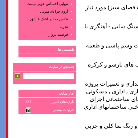
تنهایی احساس خوبی نیست
فضای سبز) مورد نیاز
آروم چرا داد میزنی
عکس‌ خدا در اشک‌ عاشق‌
سنگ سابی - آهنگری با
تجربه
فرصت پرواز
ت وسم پاشی و طعمه
دانستنی ها
 های بازشو و کرکره
جستجو در سایت
داری و تعمیرات پروژه
ی , اداری , مسکونی
آمار سایت
ای ساختمانی اجرای
بازدیدهای امروز
831
خلی ساختمانهای اداری
جزئیات بیشتر
و رنگ نما کلي و جزيي