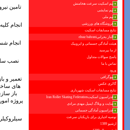
تیم اسکیت سرعت هخامنش
تامین نیر
تیم نمایشی
تیم ملی
انجام کلی
فروشگاه های ورزشی
نتایج مسابقات اسکیت
الناز بحرانیelnaz bahrani
انجام شس
هیئت آمادگی جسمانی و ایروبیک
از ما بپرسید
پاسخ سوالات متداول
نصب سانت
تماس با ما
ورود
بیوگرافی
تعمیر و ب
گالری عکس
های ساخت
نتایج مسابقات اسکیت شهرداری
باز ساز
فدراسیون اسکیتIran Roller Skating Federation
پروژه امور
سایت و وبلاگ ایمیل مهدی مرادی
فدراسیون آمادگی جسمانی
سيلروكيلر-
توصیه اجباری برای بازیکنان سرعت
ارشیو 1389