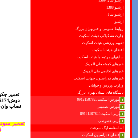
ارشیو سال 1389
ارشیو 1388
ارشیو سال
ارشیو
روابط عمومی و خبرتهران بزرگ
چارت تشکیلاتی هیئت اسکیت
تقویم ورزشی هیئت اسکیت
اعضای هیئت اسکیت
سایتهای مرتبط با هیئت اسکیت
خبرهای کمیته ملی المپیک
خبرهای آکادمی ملی المپیک
خبرهای فدراسیون جهانی اسکیت
وزارت ورزش و جوانان
باشگاه های استان تهران بزرگ
تعمیر جک
آموزش اسکیت09121507825
دوش88042174 تعمیر وان
نصاب وان-
آموزش تضمینی
مربی اسکیت09121507825
مربی خصوصی
تعمیر سونا بخار 09121507825_فروش سونا 
د
اساسنامه لیگ سرعت
اعضای فدراسیون اسکیت