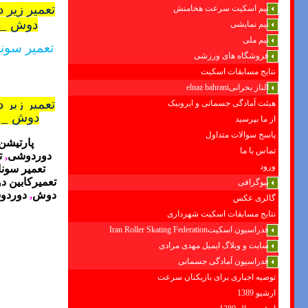
تعمیر زیر
تیم اسکیت سرعت هخامنش
دوش _ ت
تیم نمایشی
تیم ملی
تعمیر سون
فروشگاه های ورزشی
نتایج مسابقات اسکیت
الناز بحرانیelnaz bahrani
تعمیر زیر
هیئت آمادگی جسمانی و ایروبیک
دوش _ ت
از ما بپرسید
پاسخ سوالات متداول
پارتیشن
تماس با ما
دوردوشی
,
ت
ورود
تعمیر سونا
تعمیرکابین 
بیوگرافی
دوش
,
دوردو
گالری عکس
نتایج مسابقات اسکیت شهرداری
فدراسیون اسکیتIran Roller Skating Federation
سایت و وبلاگ ایمیل مهدی مرادی
فدراسیون آمادگی جسمانی
توصیه اجباری برای بازیکنان سرعت
ارشیو 1389