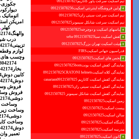
تیم اسکیت سرعت پاور کاناریم09121507825
جکوزی-ت
اولين فروشگاه اينترنتي اسكيت091215078256
دیوارکو
اتوماتیک 
تیم اسکیت سرعت سیتی ران09121507825
امریکن استا
تیم اسکیت سرعت شانکل سیمونز09121507825
کهلر
,
لباسهای اسکیت و دوچرخه09121507825
والهنگ88042174
کفش اسکیت سبا09121507825 seba
درب شیش
هیئت اسکیت تهران بزرگ09121507825
تزیینی88042174
لوازم وقطع
فدراسيون جهاني اسكيتFIRS
وچسب های ضد 
انجمن هاي اسكيت09121507825
8042174
نمایندگی کفش اسکیت بونت09121507825bont
بخار88042174
نمایندگی کلاه اسکیت09121507825CRATONI helmets
کابین دوش88042174
نمایندگی کفش اسکیت كاناريم canariam09121507825
دوش88042174
فروش وسا
نمایندگی کفش اسکیت سیتی ران09121507825
فروش وساخت پ
نمایندگی کفش اسکیت شانكل سيمونز 09121507825
دوشی88042174
زمین اسکیت09121507825
وساخت ز
پیست اسکیت09121507825
وساخت زیر 
سالن اسکیت09121507825
دوشی88042174
وساخت کابین د
باشگاه اسکیت09121507825
دوش88042174
مدرسه اسکیت09121507825
تعمیر وان
کانون اسکیت09121507825