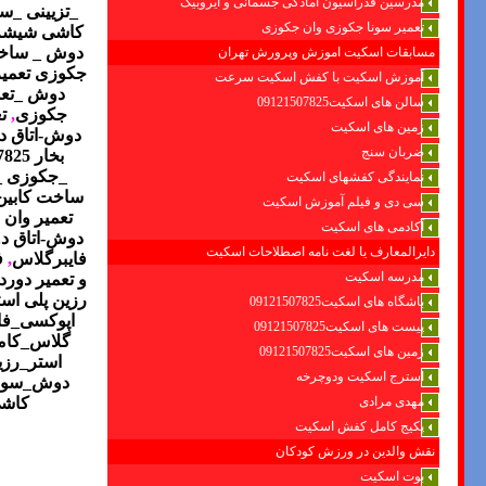
مدرسین فدراسیون امادگی جسمانی و ایروبیک
_
تزیینی
_
سر
تعمیر سونا جکوزی وان جکوزی
کاشی شیشه 
دوش _ ساخت
مسابقات اسکیت اموزش وپرورش تهران
جکوزی تعمی
آموزش اسکیت با کفش اسکیت سرعت
دوش
_
تع
سالن های اسکیت09121507825
جکوزی
,
تعمی
زمین های اسکیت
دوش-اتاق دو
ضربان سنج
_جکوزی _ 
نمایندگی کفشهای اسکیت
ساخت کابین
سی دی و فیلم آموزش اسکیت
تعمیر وان
آکادمی های اسکیت
دوش-اتاق دو
دایرالمعارف یا لغت نامه اصطلاحات اسکیت
فایبرگلاس
,
ف
مدرسه اسکیت
و تعمیر دور
رزین پلی اس
باشگاه های اسکیت09121507825
اپوکسی_فا
پیست های اسکیت09121507825
گلاس_کامپ
زمین های اسکیت09121507825
استر_رزی
استرج اسکیت ودوچرخه
دوش_سونا 
مهدی مرادی
کاش
پکیج کامل کفش اسکیت
نقش والدین در ورزش کودکان
بوت اسکیت