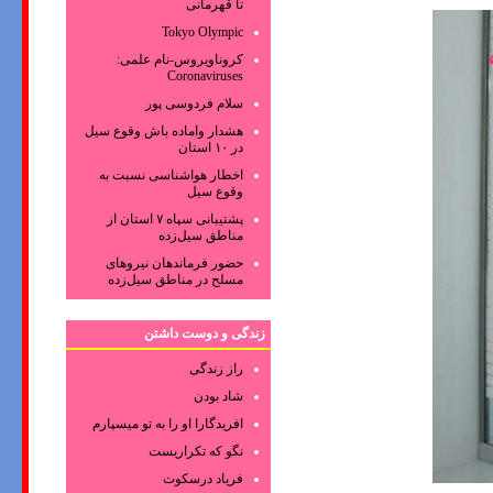
تا قهرمانی
Tokyo Olympic
کروناویروس‌-نام علمی:
Coronaviruses
سلام فردوسی پور
هشدار واماده باش وقوع سیل
در ۱۰ استان
اخطار هواشناسی نسبت به
وقوع سیل
پشتیبانی سپاه ۷ استان از
مناطق سیل‌زده
حضور فرماندهان نیروهای
مسلح در مناطق سیل‌زده
زندگی و دوست داشتن
راز زندگی
شاد بودن
افریدگارا او را به تو میسپارم
نگو که تکراریست
فریاد درسکوت