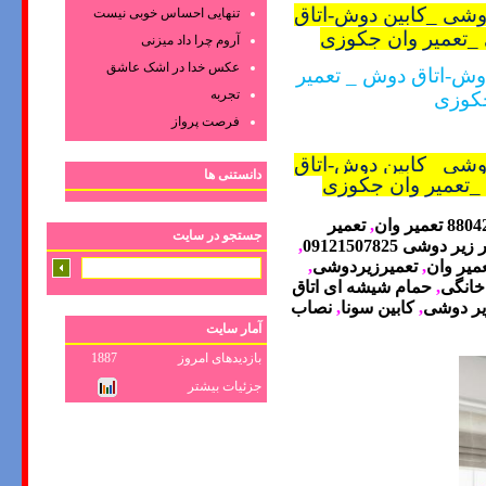
دوشی _کابین دوش-اتاق
تنهایی احساس خوبی نیست
 _تعمیر وان جکوزی
آروم چرا داد میزنی
عکس‌ خدا در اشک‌ عاشق‌
دوش-اتاق دوش _ تعمیر
تجربه
جکوزی
فرصت پرواز
دوشی _کابین دوش-اتاق
دانستنی ها
 _تعمیر وان جکوزی
,
تعمیر
جستجو در سایت
یر دوشی 09121507825
,
میر وان
,
تعمیرزیردوشی
,
خانگی
,
حمام شیشه ای اتاق
ر دوشی
,
كابین سونا
,
نصاب
آمار سایت
بازدیدهای امروز
1887
جزئیات بیشتر