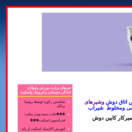
خبرهای وزارت ورزش وجوانان
امادگی جسمانی و ایروبیک واسکیت
ش
اتاق دوش
وشیرهای
شکستن رکورد توسط رومینا
سالک
می ومخلوط
شیراب
⛔⛔⛔علت بسته بودن سایت
یرکار کابین دوش
فدراسیون اسکیت⛔⛔⛔
اموزش اکادمیک اسکیت از پایه