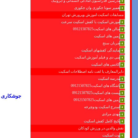
مدرسین فدراسیون امادگی جسمانی و ایروبیک
تعمیر سونا جکوزی وان جکوزی
مسابقات اسکیت اموزش وپرورش تهران
آموزش اسکیت با کفش اسکیت سرعت
سالن های اسکیت09121507825
زمین های اسکیت
ضربان سنج
نمایندگی کفشهای اسکیت
سی دی و فیلم آموزش اسکیت
آکادمی های اسکیت
دایرالمعارف یا لغت نامه اصطلاحات اسکیت
مدرسه اسکیت
باشگاه های اسکیت09121507825
پیست های اسکیت09121507825
جوشکاری و
زمین های اسکیت09121507825
استرج اسکیت ودوچرخه
مهدی مرادی
پکیج کامل کفش اسکیت
نقش والدین در ورزش کودکان
بوت اسکیت