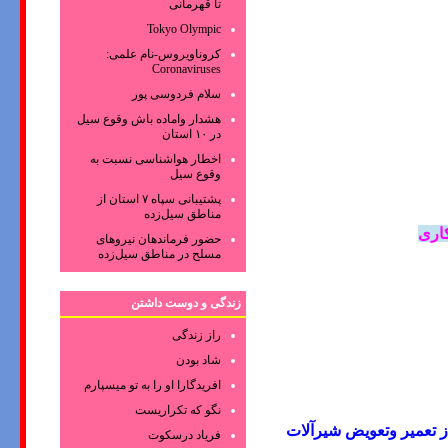
تا قهرمانی
Tokyo Olympic
کروناویروس‌-نام علمی:
Coronaviruses
سلام فردوسی پور
هشدار واماده باش وقوع سیل
در ۱۰ استان
اخطار هواشناسی نسبت به
وقوع سیل
پشتیبانی سپاه ۷ استان از
مناطق سیل‌زده
کاری
حضور فرماندهان نیروهای
مسلح در مناطق سیل‌زده
زندگی و دوست داشتن
راز زندگی
شاد بودن
افریدگارا او را به تو میسپارم
نگو که تکراریست
ز تعمیر وتعویض شیرآلات
فریاد درسکوت