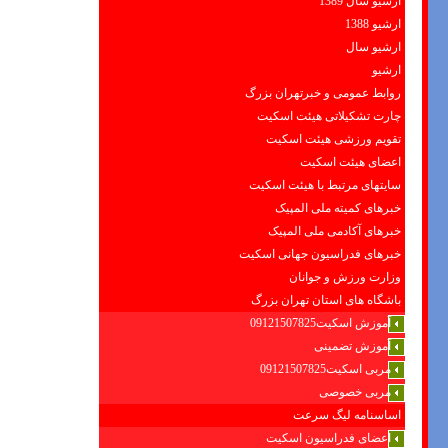
ارشیو سال 1389
ارشیو 1388
ارشیو سال
ارشیو
روابط عمومی و خبرتهران بزرگ
چارت تشکیلاتی هیئت اسکیت
تقویم ورزشی هیئت اسکیت
اعضای هیئت اسکیت
سایتهای مرتبط با هیئت اسکیت
خبرهای کمیته ملی المپیک
خبرهای آکادمی ملی المپیک
خبرهای فدراسیون جهانی اسکیت
وزارت ورزش و جوانان
باشگاه های استان تهران بزرگ
آموزش اسکیت09121507825
آموزش تضمینی
مربی اسکیت09121507825
مربی خصوصی
اساسنامه لیگ سرعت
اعضای فدراسیون اسکیت