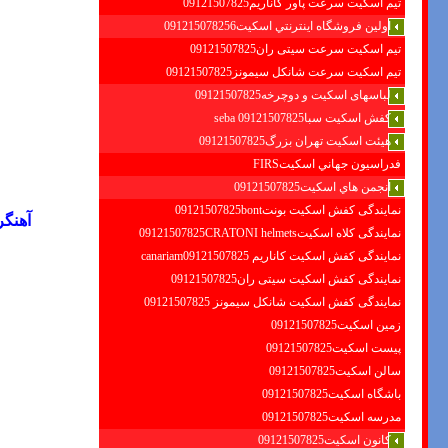
تیم اسکیت سرعت پاور کاناریم09121507825
اولين فروشگاه اينترنتي اسكيت091215078256
تیم اسکیت سرعت سیتی ران09121507825
تیم اسکیت سرعت شانکل سیمونز09121507825
لباسهای اسکیت و دوچرخه09121507825
کفش اسکیت سبا09121507825 seba
هیئت اسکیت تهران بزرگ09121507825
فدراسيون جهاني اسكيتFIRS
انجمن هاي اسكيت09121507825
نمایندگی کفش اسکیت بونت09121507825bont
آهنگ
نمایندگی کلاه اسکیت09121507825CRATONI helmets
نمایندگی کفش اسکیت كاناريم canariam09121507825
نمایندگی کفش اسکیت سیتی ران09121507825
نمایندگی کفش اسکیت شانكل سيمونز 09121507825
زمین اسکیت09121507825
پیست اسکیت09121507825
سالن اسکیت09121507825
باشگاه اسکیت09121507825
مدرسه اسکیت09121507825
کانون اسکیت09121507825