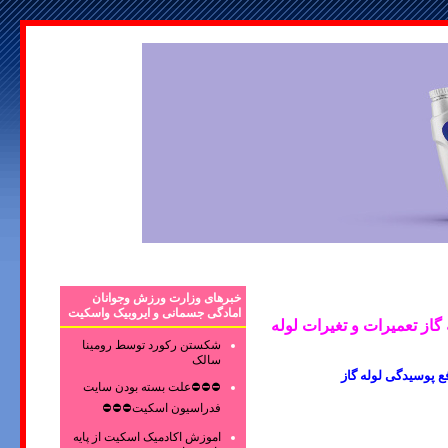
خبرهای وزارت ورزش وجوانان
امادگی جسمانی و ایروبیک واسکیت
ز تعمیرات و تغیرات لوله
شکستن رکورد توسط رومینا
سالک
ع پوسیدگی لوله گاز
⛔⛔⛔علت بسته بودن سایت
فدراسیون اسکیت⛔⛔⛔
اموزش اکادمیک اسکیت از پایه