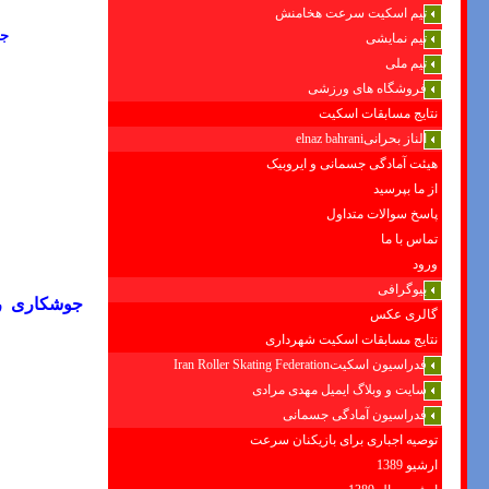
تیم اسکیت سرعت هخامنش
جو
تیم نمایشی
تیم ملی
فروشگاه های ورزشی
نتایج مسابقات اسکیت
الناز بحرانیelnaz bahrani
هیئت آمادگی جسمانی و ایروبیک
از ما بپرسید
پاسخ سوالات متداول
تماس با ما
ورود
بیوگرافی
جوشکاری رف
گالری عکس
نتایج مسابقات اسکیت شهرداری
فدراسیون اسکیتIran Roller Skating Federation
سایت و وبلاگ ایمیل مهدی مرادی
فدراسیون آمادگی جسمانی
توصیه اجباری برای بازیکنان سرعت
ارشیو 1389