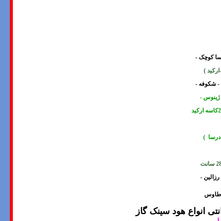
وسا کوچک -
ارکید
)
 - شکوفه -
 ژینوس -
درسا )
- طاوس
 انواع هود سینک گاز