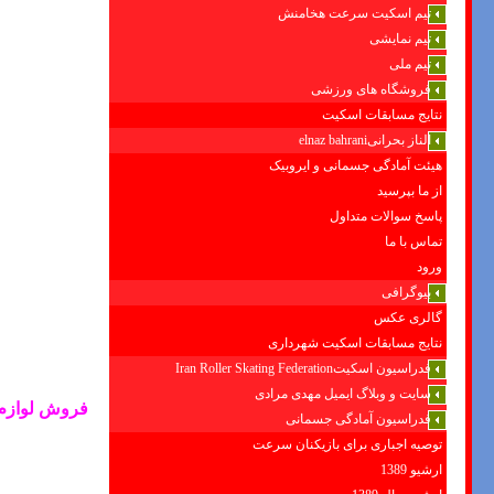
تیم اسکیت سرعت هخامنش
تیم نمایشی
تیم ملی
فروشگاه های ورزشی
نتایج مسابقات اسکیت
الناز بحرانیelnaz bahrani
هیئت آمادگی جسمانی و ایروبیک
از ما بپرسید
پاسخ سوالات متداول
تماس با ما
ورود
بیوگرافی
گالری عکس
نتایج مسابقات اسکیت شهرداری
فدراسیون اسکیتIran Roller Skating Federation
سایت و وبلاگ ایمیل مهدی مرادی
فروش لوازم
فدراسیون آمادگی جسمانی
توصیه اجباری برای بازیکنان سرعت
ارشیو 1389