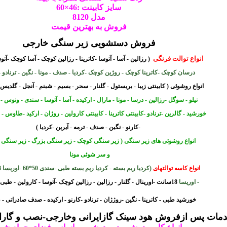
سایز کابینت :46×60
مدل 8120
فروش به بهترین قیمت
فروش دستشویی زیر سنگی خارجی
انواع توالت فرنگی
( رزالین - آسا - آتوسا -کاترینا - رزالین کوچک - آسا کوچک -آت
درسان کوچک -کاترینا کوچک - روژین کوچک -کردیا - صدف - مونا - نگین - ترناد
و -
انواع روشوئی
( کابینتی زیبا - بریستول - گلنار - سحر - بسیم - شبنم - آنجل - گلدیس
نیلو - سوگل -
رزالین - درسا - مونا - مارال - ارکیده - آسا - آتوسا - سندی - ونوس -
خورشید - گالرین -ترنادو -کابینتی
کاترینا - کابینتی کارولین - روژان - ارکید -طاوس - 2کاسه ارکید
-کارنو - نگین - صدف - ترمه - آیرین -کردیا )
انواع روشوئی های زیر سنگی ( زیر سنگی کوچک - زیر سنگی بزرگ - زیر سنگی 
و سر شوئی مونا
انواع کاسه توالتهای
(کردیا ریم بسته - کردیا ریم بسته طبی -سندی 50*60 -اوریسا 28 سانت
- اوریسا
18سانت -اورینال - گلنار - رزالین - رزالین کوچک -آتوسا - کارولین - طبی رزالین -
خورشید طبی - کاترینا - نگین -
روژژان - ترنادو -کارنو - ارکیده - صدف صادراتی 
ات پس ازفروش هود سینک گازایرانی وخارجی-نصب و گارانتی