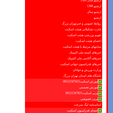
ارشیو سال 1389
ارشیو 1388
ارشیو سال
ارشیو
روابط عمومی و خبرتهران بزرگ
چارت تشکیلاتی هیئت اسکیت
تقویم ورزشی هیئت اسکیت
اعضای هیئت اسکیت
سایتهای مرتبط با هیئت اسکیت
خبرهای کمیته ملی المپیک
خبرهای آکادمی ملی المپیک
خبرهای فدراسیون جهانی اسکیت
وزارت ورزش و جوانان
باشگاه های استان تهران بزرگ
آموزش اسکیت09121507825
آموزش تضمینی
مربی اسکیت09121507825
مربی خصوصی
اساسنامه لیگ سرعت
اعضای فدراسیون اسکیت