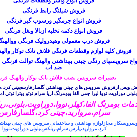
فروش انواع واشر وقطعات فرنگی
فروش شیلنگ رابط فرنگی
فروش انواع جرمگیر ورسوب گیر فرنگی
فروش انواع دکمه تخلیه ازبالا وبغل فرنگی
فروش درب معمولی وهیدرولیک فرنگی ووالهنگ
فروش کلیه لوازم وقطعات فرنگی فلاش تانک توکار واله
اع سرویسهای رنگی چینی بهداشتی والهنگ توالت فرنگی 
ضد اب
تعمیرات سرویس نصب فلاش تانک توکار والهنگ فرن
 وپس ازفروش سرویس های چینی بهداشتی گلسارفارس
چینی کرد
مر
بلونی دوراویت نووا لیرا جمی الفا وبومرنگ اریا سرام توتو ویترا توتی ام
مات بومرنگ الفا
،
کهلر
،
نووا
،
دوراویت
،
بلونی
،
ری
سرام
،
مروارید،
چینی کرد
،
گلسارفارس
سرویسکار مجازلوازم بهداشتی و ساختمانی سرویس های چینی بهدا
کرد
،مروارید،پارس سرام-ریلکس،بلونی-دوراویت-نووا