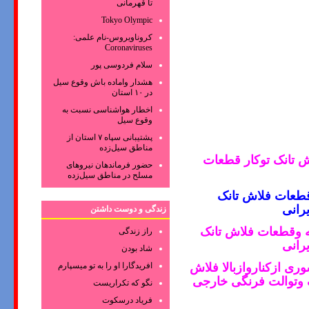
تا قهرمانی
Tokyo Olympic
کروناویروس‌-نام علمی:
Coronaviruses
سلام فردوسی پور
هشدار واماده باش وقوع سیل
در ۱۰ استان
اخطار هواشناسی نسبت به
وقوع سیل
پشتیبانی سپاه ۷ استان از
مناطق سیل‌زده
 تانک توکار
قطعات
حضور فرماندهان نیروهای
مسلح در مناطق سیل‌زده
قطعات فلاش تانک
رانی
زندگی و دوست داشتن
یه وقطعات فلاش تانک
راز زندگی
رانی
شاد بودن
افریدگارا او را به تو میسپارم
ری ازکناروازبالا فلاش
 وتوالت فرنگی خارجی
نگو که تکراریست
فریاد درسکوت