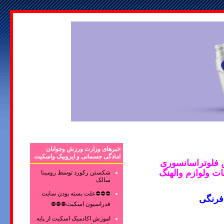
خبرهای وزارت ورزش وجوانان
امادگی جسمانی و ایروبیک واسکیت
فلوتراسانسوری
ت ولوازم والهنگ
شکستن رکورد توسط رومینا
سالک
⛔⛔⛔علت بسته بودن سایت
فرنگی
فدراسیون اسکیت⛔⛔⛔
اموزش اکادمیک اسکیت از پایه