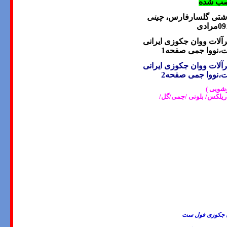
نصب شده
اشتی گلسارفارس،
چینی
ادی
رآلات ووان جکوزی
ایرانی
ت،نووا جمی
صفحه1
رآلات ووان جکوزی
ایرانی
ت،نووا جمی
صفحه2
وشویی )
ریلکس/ بلونی /جمی/گل/
ان جکوزی فول ست