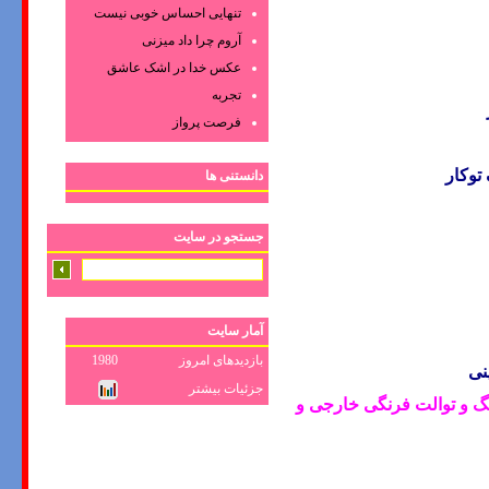
تنهایی احساس خوبی نیست
آروم چرا داد میزنی
عکس‌ خدا در اشک‌ عاشق‌
تجربه
فرصت پرواز
توکار
دانستنی ها
جستجو در سایت
آمار سایت
بازدیدهای امروز
1980
نی
جزئیات بیشتر
گ و توالت فرنگی خارجی و