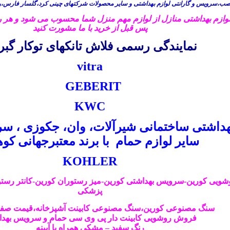
ب،سرویس و گارانتی لوازم بهداشتی و سایر محصولات شرکتهای چینی کرد،گلسار فارس،ری
وازم بهداشتی منازل از لوازم مهم منزل شما محسوب می شود و هر روز 
پس قبل از خرید با ما مشورت کنید
نمایندگی رسمی فلاش تانکهای توکار گب
vitra
GEBERIT
KWC
هداشتی ساختمانی شیرآلات، وان، جکوزی ، س
سایر لوازم حمام با برند معتبرجهانی کو
KOHLER
شویی
کورین-سرویس بهداشتی کورین-میز رستوران کورین-کانتر رستورا
پزشکی
سنگ مصنوعی کورین،سنگ مصنوعی
کابینت
آشپزخانه،قیمت صفح
فروش
روشویی
کابینت دار پی وی سی حمام و سرویس بهد
رنگ سفید – مشکی همراه با آیینه