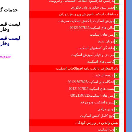
مدرسین فدراسیون امادگی جسمانی و ایروبیک
تعمیر سونا جکوزی وان جکوزی
خدمات گل
مسابقات اسکیت اموزش وپرورش تهران
آموزش اسکیت با کفش اسکیت سرعت
لیست قیمت
سالن های اسکیت09121507825
وخار
زمین های اسکیت
لیست قیمت
ضربان سنج
وخار
نمایندگی کفشهای اسکیت
سی دی و فیلم آموزش اسکیت
سرویس 
آکادمی های اسکیت
دایرالمعارف یا لغت نامه اصطلاحات اسکیت
مدرسه اسکیت
باشگاه های اسکیت09121507825
پیست های اسکیت09121507825
زمین های اسکیت09121507825
استرج اسکیت ودوچرخه
مهدی مرادی
پکیج کامل کفش اسکیت
نقش والدین در ورزش کودکان
بوت اسکیت