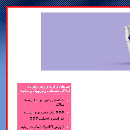
خبرهای وزارت ورزش وجوانان
امادگی جسمانی و ایروبیک واسکیت
شکستن رکورد توسط رومینا
سالک
⛔⛔⛔علت بسته بودن سایت
فدراسیون اسکیت⛔⛔⛔
اموزش اکادمیک اسکیت از پایه