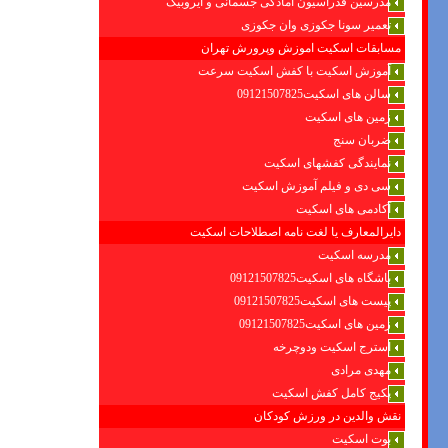
مدرسین فدراسیون امادگی جسمانی و ایروبیک
تعمیر سونا جکوزی وان جکوزی
مسابقات اسکیت اموزش وپرورش تهران
آموزش اسکیت با کفش اسکیت سرعت
سالن های اسکیت09121507825
زمین های اسکیت
ضربان سنج
نمایندگی کفشهای اسکیت
سی دی و فیلم آموزش اسکیت
آکادمی های اسکیت
دایرالمعارف یا لغت نامه اصطلاحات اسکیت
مدرسه اسکیت
باشگاه های اسکیت09121507825
پیست های اسکیت09121507825
زمین های اسکیت09121507825
استرج اسکیت ودوچرخه
مهدی مرادی
پکیج کامل کفش اسکیت
نقش والدین در ورزش کودکان
بوت اسکیت