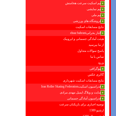
تیم اسکیت سرعت هخامنش
تیم نمایشی
تیم ملی
فروشگاه های ورزشی
نتایج مسابقات اسکیت
الناز بحرانیelnaz bahrani
هیئت آمادگی جسمانی و ایروبیک
از ما بپرسید
پاسخ سوالات متداول
تماس با ما
ورود
بیوگرافی
گالری عکس
نتایج مسابقات اسکیت شهرداری
فدراسیون اسکیتIran Roller Skating Federation
سایت و وبلاگ ایمیل مهدی مرادی
فدراسیون آمادگی جسمانی
توصیه اجباری برای بازیکنان سرعت
ارشیو 1389