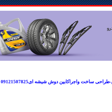
راحی ساخت واجراکابین دوش شیشه ای09121507825