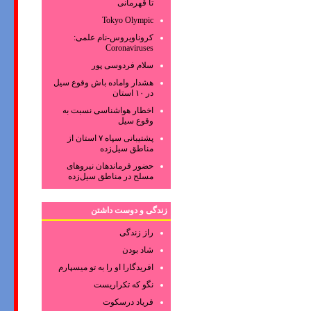
تا قهرمانی
Tokyo Olympic
کروناویروس‌-نام علمی:
Coronaviruses
سلام فردوسی پور
هشدار واماده باش وقوع سیل
در ۱۰ استان
اخطار هواشناسی نسبت به
وقوع سیل
پشتیبانی سپاه ۷ استان از
مناطق سیل‌زده
حضور فرماندهان نیروهای
مسلح در مناطق سیل‌زده
زندگی و دوست داشتن
راز زندگی
شاد بودن
افریدگارا او را به تو میسپارم
نگو که تکراریست
فریاد درسکوت