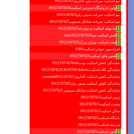
تیم اسکیت سرعت پاور کاناریم09121507825
اولين فروشگاه اينترنتي اسكيت091215078256
تیم اسکیت سرعت سیتی ران09121507825
تیم اسکیت سرعت شانکل سیمونز09121507825
لباسهای اسکیت و دوچرخه09121507825
کفش اسکیت سبا09121507825 seba
هیئت اسکیت تهران بزرگ09121507825
فدراسيون جهاني اسكيتFIRS
انجمن هاي اسكيت09121507825
نمایندگی کفش اسکیت بونت09121507825bont
نمایندگی کلاه اسکیت09121507825CRATONI helmets
نمایندگی کفش اسکیت كاناريم canariam09121507825
نمایندگی کفش اسکیت سیتی ران09121507825
نمایندگی کفش اسکیت شانكل سيمونز 09121507825
زمین اسکیت09121507825
پیست اسکیت09121507825
سالن اسکیت09121507825
باشگاه اسکیت09121507825
مدرسه اسکیت09121507825
کانون اسکیت09121507825