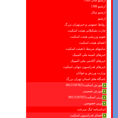
ارشیو سال 1389
ارشیو 1388
ارشیو سال
ارشیو
روابط عمومی و خبرتهران بزرگ
چارت تشکیلاتی هیئت اسکیت
تقویم ورزشی هیئت اسکیت
اعضای هیئت اسکیت
سایتهای مرتبط با هیئت اسکیت
خبرهای کمیته ملی المپیک
خبرهای آکادمی ملی المپیک
خبرهای فدراسیون جهانی اسکیت
وزارت ورزش و جوانان
باشگاه های استان تهران بزرگ
آموزش اسکیت09121507825
آموزش تضمینی
مربی اسکیت09121507825
مربی خصوصی
اساسنامه لیگ سرعت
اعضای فدراسیون اسکیت