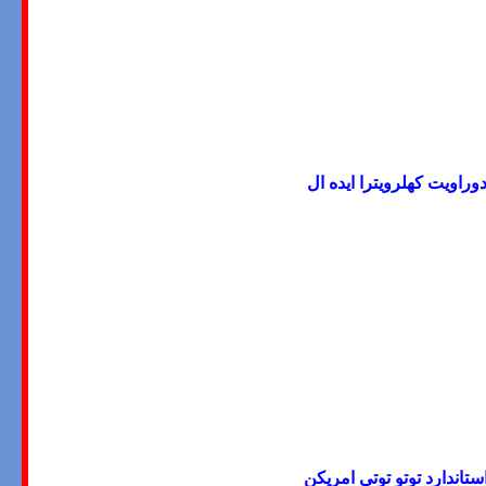
وراویت کهلرویترا ایده ال
ستاندارد توتو توتی امریکن