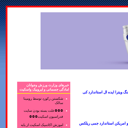
خبرهای وزارت ورزش وجوانان
امادگی جسمانی و ایروبیک واسکیت
لت فرنگی والهنگ ویترا ایده ال استاندارد کی
شکستن رکورد توسط رومینا
سالک
⛔⛔⛔علت بسته بودن سایت
فدراسیون اسکیت⛔⛔⛔
تو امریکن استاندارد جمی ریلکس
اموزش اکادمیک اسکیت از پایه