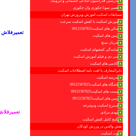
مدرسین فدراسیون امادگی جسمانی و ایروبیک
تعمیر سونا جکوزی وان جکوزی
مسابقات اسکیت اموزش وپرورش تهران
آموزش اسکیت با کفش اسکیت سرعت
سالن های اسکیت09121507825
تعمیرفلاش ت
زمین های اسکیت
ضربان سنج
نمایندگی کفشهای اسکیت
سی دی و فیلم آموزش اسکیت
آکادمی های اسکیت
دایرالمعارف یا لغت نامه اصطلاحات اسکیت
مدرسه اسکیت
باشگاه های اسکیت09121507825
پیست های اسکیت09121507825
زمین های اسکیت09121507825
استرج اسکیت ودوچرخه
تعمیرفلاش 
مهدی مرادی
پکیج کامل کفش اسکیت
نقش والدین در ورزش کودکان
بوت اسکیت