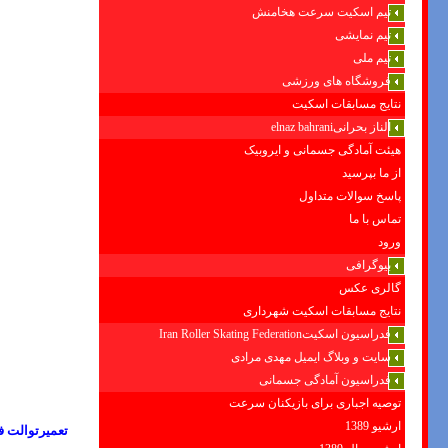
تیم اسکیت سرعت هخامنش
تیم نمایشی
تیم ملی
فروشگاه های ورزشی
نتایج مسابقات اسکیت
الناز بحرانیelnaz bahrani
هیئت آمادگی جسمانی و ایروبیک
از ما بپرسید
پاسخ سوالات متداول
تماس با ما
ورود
بیوگرافی
گالری عکس
نتایج مسابقات اسکیت شهرداری
فدراسیون اسکیتIran Roller Skating Federation
سایت و وبلاگ ایمیل مهدی مرادی
فدراسیون آمادگی جسمانی
توصیه اجباری برای بازیکنان سرعت
ارشیو 1389
تعمیرتوالت ف