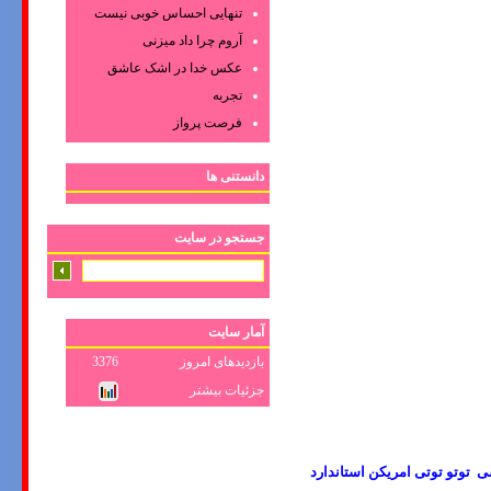
تنهایی احساس خوبی نیست
آروم چرا داد میزنی
عکس‌ خدا در اشک‌ عاشق‌
تجربه
فرصت پرواز
دانستنی ها
جستجو در سایت
آمار سایت
بازدیدهای امروز
3376
جزئیات بیشتر
سی توتو توتی امریکن استاندارد