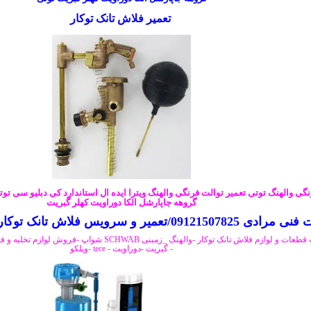
تعمیر فلاش تانک توکار
گی والهنگ توتی تعمیر توالت فرنگی والهنگ ویترا ایده ال استاندارد کی دبلیو سی ت
گروهه جاپارشل الکا دوراویت کهلر گبریت
0912150/تعمیر و سرویس فلاش تانک توکار شواپ SCHWAB
-فروش و خدمات قطعات و لوازم فلاش تانک توکار -والهنگ _زمین
- گبریت -دوراویت - tece -ویلکو