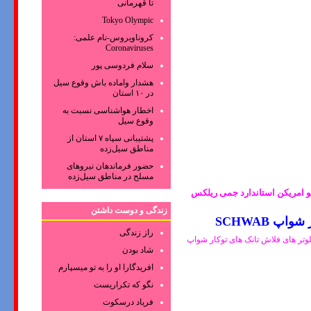
تا قهرمانی
Tokyo Olympic
کروناویروس‌-نام علمی:
Coronaviruses
سلام فردوسی پور
هشدار واماده باش وقوع سیل
در ۱۰ استان
اخطار هواشناسی نسبت به
وقوع سیل
پشتیبانی سپاه ۷ استان از
مناطق سیل‌زده
حضور فرماندهان نیروهای
مسلح در مناطق سیل‌زده
وتو امریکن استاندارد جمی ریلکس
زندگی و دوست داشتن
راز زندگی
ی SCHWAB شواپ -فروش لوازم تخلیه و فلوتر های فلاش تانک های توکار شواپ
شاد بودن
افریدگارا او را به تو میسپارم
نگو که تکراریست
فریاد درسکوت