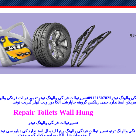
تعمیرتوالت فرنگی والهنگ توتو09121507825تعمیرتوالت فرنگی والهنگ توتو تعمیر توا
امریکن استاندارد جمی ریلکس گروهه جاپارشل الکا دوراویت کهلر گبریت توتی
Repair Toilets Wall Hung
تعمیرتوالت فرنگی والهنگ توتو
نگی والهنگ توتو تعمیر توالت فرنگی والهنگ ویترا ایده ال استاندارد کی دبلیو سی تو
گروهه جاپارشل الکا دوراویت کهلر گبریت توتی