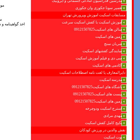
مدرسین فدراسیون امادگی جسمانی و ایروبیک
موسس 
تعمیر سونا جکوزی وان جکوزی
مسابقات اسکیت اموزش وپرورش تهران
سا
آموزش اسکیت با کفش اسکیت سرعت
اخذ گواهینامه و 
سالن های اسکیت09121507825
زمین های اسکیت
ضربان سنج
نمایندگی کفشهای اسکیت
سی دی و فیلم آموزش اسکیت
آکادمی های اسکیت
دایرالمعارف یا لغت نامه اصطلاحات اسکیت
مدرسه اسکیت
باشگاه های اسکیت09121507825
پیست های اسکیت09121507825
زمین های اسکیت09121507825
استرج اسکیت ودوچرخه
مهدی مرادی
پکیج کامل کفش اسکیت
نقش والدین در ورزش کودکان
بوت اسکیت