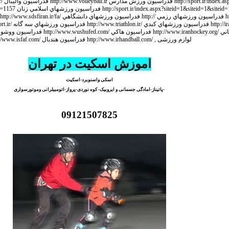
اموزش اسکیت در تهران
اسکی واسنوبرد-اسکیت
-پاتیناز-امادگی جسمانی و ایروبیک- کوه نوردی-پرواز-اتومبیلرانی وموتورسواری
09121507825