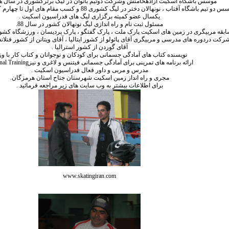
موسس باشگاه اسکیت آزادهخامنش وشرکت دوتیم بانوان در لیگ برترکشوری در سال های 87 -86 - 
دو تیم باشگاه آفتاب ، نونهالان دختر در لیگ کشوری 88 و کسب مقام های اول تا چهارم کشوری توسط این تیم .
یکسال عضو کمیته برگزاری لیگ های فدراسیون اسکیت .
مسئول ثبت نام و راه اندازی لیگ نونهالان کشور در سال 88.
بقه مربیگری در زمین های اسکیت پارک ملت ، پارک گفتگو ، پارک پردیسان ، ورزشگاه کشوری
شرکت دردوره های مدرسی و مربیگری آقای پائولو از کشور ایتالیا ، آقای ویتانن از کشور فنلا
آقای گوردن از کشور استرالیا .
نویسنده کتاب های آمادگی جسمانی برای کودکان و نوجوانان و کتاب کار با وزن
ارائه برنامه های تمرینی برای آمادگی جسمانی فیتنس و لاغری و نیز
nal Training
مدرس و مربی و داور فعال فدراسیون اسکیت .
مجری و راه انداز زمین اسکیت شهرستان جناح استان هرمزگان.
برای اطلاعات بیشتر به وب سایت های زیر مراجعه فرمائید .
www.skatingiran.com