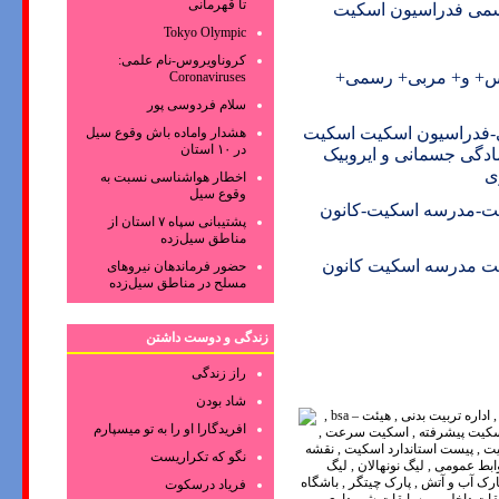
تا قهرمانی
رسمی فدراسیون اسکیت
Tokyo Olympic
کروناویروس‌-نام علمی:
رس+ و+ مربی+ رسمی+
Coronaviruses
سلام فردوسی پور
ی-فدراسیون اسکیت اسکیت
هشدار واماده باش وقوع سیل
در ۱۰ استان
دگی جسمانی و ایروبیک
ی
اخطار هواشناسی نسبت به
وقوع سیل
ت-مدرسه اسکیت-کانون
پشتیبانی سپاه ۷ استان از
مناطق سیل‌زده
ت مدرسه اسکیت کانون
حضور فرماندهان نیروهای
مسلح در مناطق سیل‌زده
زندگی و دوست داشتن
راز زندگی
شاد بودن
افریدگارا او را به تو میسپارم
نگو که تکراریست
فریاد درسکوت