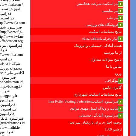
تیم اسکیت سرعت هخامنش
تیم نمایشی
تیم ملی
فروشگاه های ورزشی
نتایج مسابقات اسکیت
الناز بحرانیelnaz bahrani
هیئت آمادگی جسمانی و ایروبیک
از ما بپرسید
پاسخ سوالات متداول
تماس با ما
ورود
بیوگرافی
گالری عکس
نتایج مسابقات اسکیت شهرداری
فدراسیون اسکیتIran Roller Skating Federation
سایت و وبلاگ ایمیل مهدی مرادی
فدراسیون آمادگی جسمانی
توصیه اجباری برای بازیکنان سرعت
ارشیو 1389