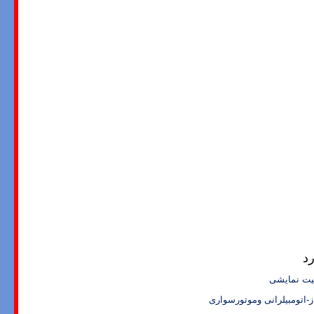
د
ت نمایشی
-اتومبیلرانی وموتورسواری