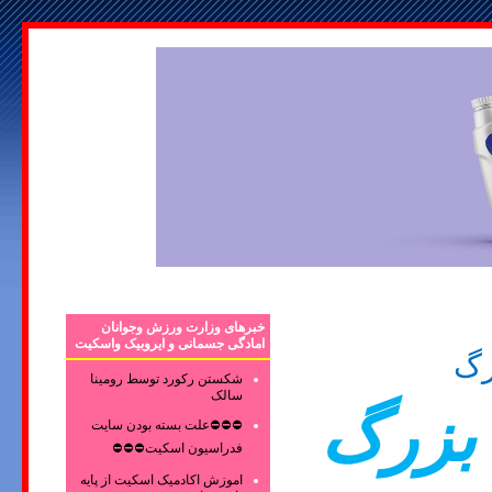
خبرهای وزارت ورزش وجوانان
امادگی جسمانی و ایروبیک واسکیت
رگ
شکستن رکورد توسط رومینا
سالک
بزرگ
⛔⛔⛔علت بسته بودن سایت
فدراسیون اسکیت⛔⛔⛔
اموزش اکادمیک اسکیت از پایه