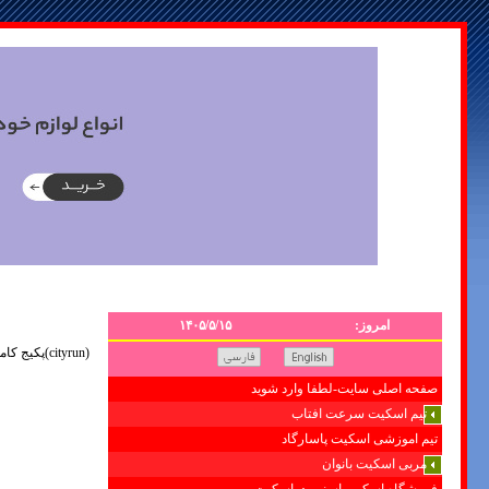
امروز:
۱۴۰۵/۵/۱۵
(cityrun)پکیج کامل کفش سیتی ران09121507825
صفحه اصلی سایت-لطفا وارد شوید
تیم اسکیت سرعت افتاب
تیم اموزشی اسکیت پاسارگاد
مربی اسکیت بانوان