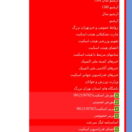
ارشیو سال 1389
ارشیو 1388
ارشیو سال
ارشیو
روابط عمومی و خبرتهران بزرگ
چارت تشکیلاتی هیئت اسکیت
تقویم ورزشی هیئت اسکیت
اعضای هیئت اسکیت
سایتهای مرتبط با هیئت اسکیت
خبرهای کمیته ملی المپیک
خبرهای آکادمی ملی المپیک
خبرهای فدراسیون جهانی اسکیت
وزارت ورزش و جوانان
باشگاه های استان تهران بزرگ
آموزش اسکیت09121507825
آموزش تضمینی
مربی اسکیت09121507825
مربی خصوصی
اساسنامه لیگ سرعت
اعضای فدراسیون اسکیت