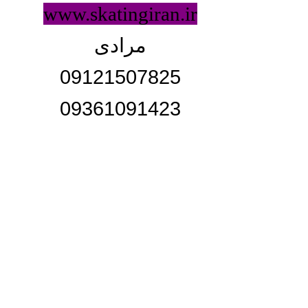
www.skatingiran.ir
مرادی
09121507825
09361091423