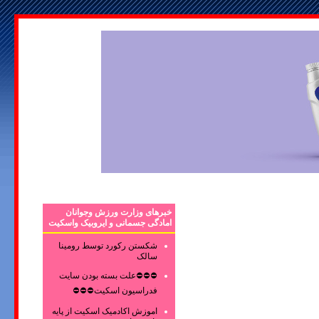
خبرهای وزارت ورزش وجوانان
امادگی جسمانی و ایروبیک واسکیت
شکستن رکورد توسط رومینا
سالک
⛔⛔⛔علت بسته بودن سایت
فدراسیون اسکیت⛔⛔⛔
اموزش اکادمیک اسکیت از پایه