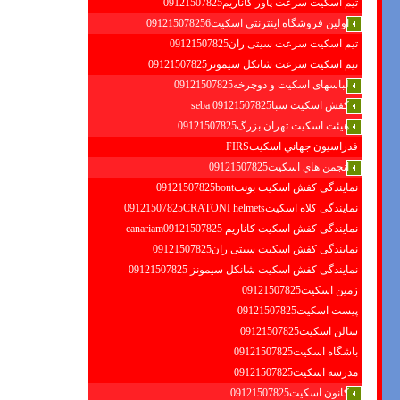
تیم اسکیت سرعت پاور کاناریم09121507825
اولين فروشگاه اينترنتي اسكيت091215078256
تیم اسکیت سرعت سیتی ران09121507825
تیم اسکیت سرعت شانکل سیمونز09121507825
لباسهای اسکیت و دوچرخه09121507825
کفش اسکیت سبا09121507825 seba
هیئت اسکیت تهران بزرگ09121507825
فدراسيون جهاني اسكيتFIRS
انجمن هاي اسكيت09121507825
نمایندگی کفش اسکیت بونت09121507825bont
نمایندگی کلاه اسکیت09121507825CRATONI helmets
نمایندگی کفش اسکیت كاناريم canariam09121507825
نمایندگی کفش اسکیت سیتی ران09121507825
نمایندگی کفش اسکیت شانكل سيمونز 09121507825
زمین اسکیت09121507825
پیست اسکیت09121507825
سالن اسکیت09121507825
باشگاه اسکیت09121507825
مدرسه اسکیت09121507825
کانون اسکیت09121507825