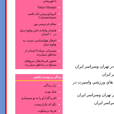
تا قهرمانی
Tokyo Olympic
کروناویروس‌-نام علمی:
Coronaviruses
سلام فردوسی پور
هشدار واماده باش وقوع سیل
در ۱۰ استان
اخطار هواشناسی نسبت به
وقوع سیل
پشتیبانی سپاه ۷ استان از
مناطق سیل‌زده
حضور فرماندهان نیروهای
مسلح در مناطق سیل‌زده
ر تهران وسراسر ايران
 ايران
زندگی و دوست داشتن
هاي ورزشي واسپرت در
راز زندگی
شاد بودن
 تهران وسراسر ايران
افریدگارا او را به تو میسپارم
راسر ايران
نگو که تکراریست
فریاد درسکوت