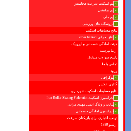
تیم اسکیت سرعت هخامنش
تیم نمایشی
تیم ملی
فروشگاه های ورزشی
نتایج مسابقات اسکیت
الناز بحرانیelnaz bahrani
هیئت آمادگی جسمانی و ایروبیک
از ما بپرسید
پاسخ سوالات متداول
تماس با ما
ورود
بیوگرافی
گالری عکس
نتایج مسابقات اسکیت شهرداری
فدراسیون اسکیتIran Roller Skating Federation
سایت و وبلاگ ایمیل مهدی مرادی
فدراسیون آمادگی جسمانی
توصیه اجباری برای بازیکنان سرعت
ارشیو 1389