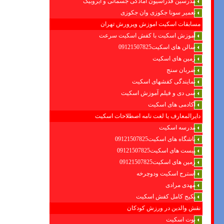
مدرسین فدراسیون امادگی جسمانی و ایروبیک
تعمیر سونا جکوزی وان جکوزی
مسابقات اسکیت اموزش وپرورش تهران
آموزش اسکیت با کفش اسکیت سرعت
سالن های اسکیت09121507825
زمین های اسکیت
ضربان سنج
نمایندگی کفشهای اسکیت
سی دی و فیلم آموزش اسکیت
آکادمی های اسکیت
دایرالمعارف یا لغت نامه اصطلاحات اسکیت
مدرسه اسکیت
باشگاه های اسکیت09121507825
پیست های اسکیت09121507825
زمین های اسکیت09121507825
استرج اسکیت ودوچرخه
مهدی مرادی
پکیج کامل کفش اسکیت
نقش والدین در ورزش کودکان
بوت اسکیت