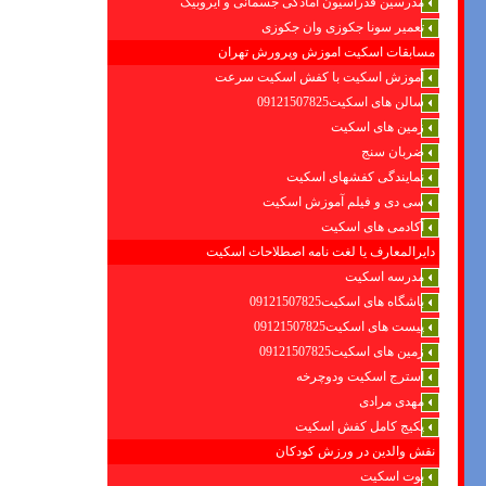
مدرسین فدراسیون امادگی جسمانی و ایروبیک
تعمیر سونا جکوزی وان جکوزی
مسابقات اسکیت اموزش وپرورش تهران
آموزش اسکیت با کفش اسکیت سرعت
سالن های اسکیت09121507825
زمین های اسکیت
ضربان سنج
نمایندگی کفشهای اسکیت
سی دی و فیلم آموزش اسکیت
آکادمی های اسکیت
دایرالمعارف یا لغت نامه اصطلاحات اسکیت
مدرسه اسکیت
باشگاه های اسکیت09121507825
پیست های اسکیت09121507825
زمین های اسکیت09121507825
استرج اسکیت ودوچرخه
مهدی مرادی
پکیج کامل کفش اسکیت
نقش والدین در ورزش کودکان
بوت اسکیت