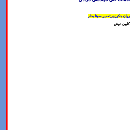
وان جکوزی_تعمیر سونا بخار
کابین دوش