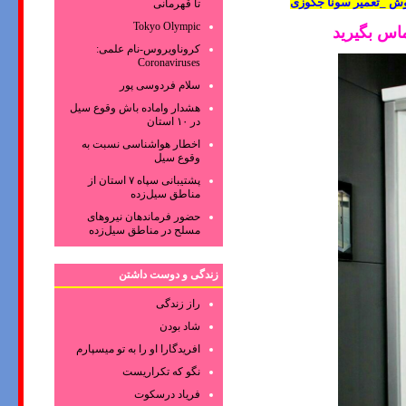
وش _تعمیر سونا جکوزی
تا قهرمانی
Tokyo Olympic
اس بگیرید
کروناویروس‌-نام علمی:
Coronaviruses
سلام فردوسی پور
هشدار واماده باش وقوع سیل
در ۱۰ استان
اخطار هواشناسی نسبت به
وقوع سیل
پشتیبانی سپاه ۷ استان از
مناطق سیل‌زده
حضور فرماندهان نیروهای
مسلح در مناطق سیل‌زده
زندگی و دوست داشتن
راز زندگی
شاد بودن
افریدگارا او را به تو میسپارم
نگو که تکراریست
فریاد درسکوت