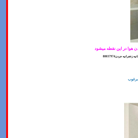
ن هوا در اين نقطه ميشود
رانیه جردن88037974
مرغوب