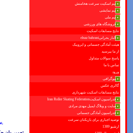
تیم اسکیت سرعت هخامنش
تیم نمایشی
تیم ملی
فروشگاه های ورزشی
نتایج مسابقات اسکیت
الناز بحرانیelnaz bahrani
هیئت آمادگی جسمانی و ایروبیک
از ما بپرسید
پاسخ سوالات متداول
تماس با ما
ورود
بیوگرافی
گالری عکس
نتایج مسابقات اسکیت شهرداری
فدراسیون اسکیتIran Roller Skating Federation
سایت و وبلاگ ایمیل مهدی مرادی
فدراسیون آمادگی جسمانی
توصیه اجباری برای بازیکنان سرعت
,ت
ارشیو 1389
تعمیر وان ج