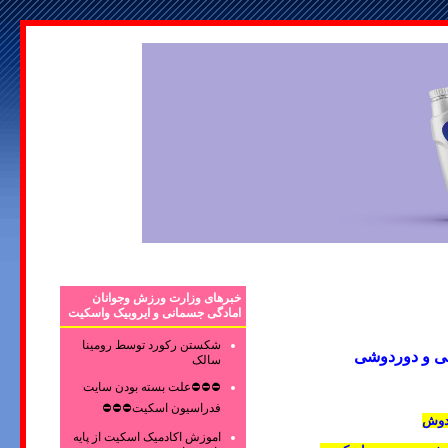
خبرهای وزارت ورزش وجوانان
امادگی جسمانی و ایروبیک واسکیت
شکستن رکورد توسط رومینا
سالک
⛔⛔⛔علت بسته بودن سایت
فدراسیون اسکیت⛔⛔⛔
 دوش
اموزش اکادمیک اسکیت از پایه