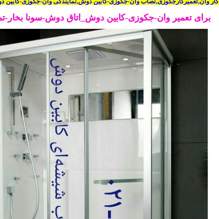
 کار وان,تعمیرکارجکوزی,نصاب وان-جکوزی-کابین دوش,نمایندگی وان-جکوزی-کابین د
برای تعمیر وان-جکوزی-کابین دوش_اتاق دوش-سونا بخار-تم