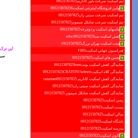
تیم اسکیت سرعت پاور کاناریم09121507825
اولين فروشگاه اينترنتي اسكيت091215078256
تیم اسکیت سرعت سیتی ران09121507825
تیم اسکیت سرعت شانکل سیمونز09121507825
لباسهای اسکیت و دوچرخه09121507825
کفش اسکیت سبا09121507825 seba
هیئت اسکیت تهران بزرگ09121507825
این ترک 
فدراسيون جهاني اسكيتFIRS
تعمیر
انجمن هاي اسكيت09121507825
نمایندگی کفش اسکیت بونت09121507825bont
نمایندگی کلاه اسکیت09121507825CRATONI helmets
نمایندگی کفش اسکیت كاناريم canariam09121507825
نمایندگی کفش اسکیت سیتی ران09121507825
نمایندگی کفش اسکیت شانكل سيمونز 09121507825
زمین اسکیت09121507825
پیست اسکیت09121507825
سالن اسکیت09121507825
باشگاه اسکیت09121507825
مدرسه اسکیت09121507825
کانون اسکیت09121507825