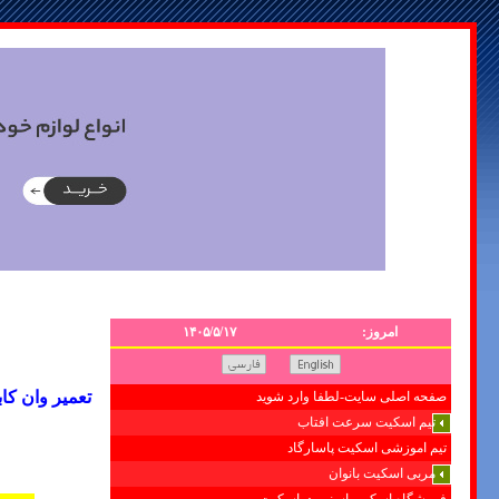
امروز:
۱۴۰۵/۵/۱۷
تعمیر وان کابین دوش88042174تعمیروان جکوزی#تعمیرک
صفحه اصلی سایت-لطفا وارد شوید
تیم اسکیت سرعت افتاب
تیم اموزشی اسکیت پاسارگاد
مربی اسکیت بانوان