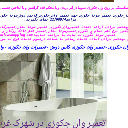
شکستگی بر روي وان جكوزی عموما در اثر پريدن و يا محكم قدم گزاشتن و يا انداختن جسمی 
ا_جکوزی,تعمیر سونا جکوزی,جهت تعمیر وان_جکوزی_کابین دوش_سونا جکوز
مرادی22708974 تماس بگیرید.
هندسی مرادی ارائه دهنده تعمیروان_جکوزی, تعمیر سونا بخار,تعمیرکاب
لاس, برق کشی حمام و جکوزی,تعمیرسونا بخار,تعمیر فلاش تانک روکار و 
تعمیر سونا جکوزی به سایت ما مراجعه نمایید
onicashopping.com
 مهندسی مرادی آماده خدمات رسانی با ضمانت درخصوص خدمات فوق به صورت
وان جکوزی
-
تعمیر وان جکوزی
کابین دوش -
تعمیرات وان جکوزی
-
وا