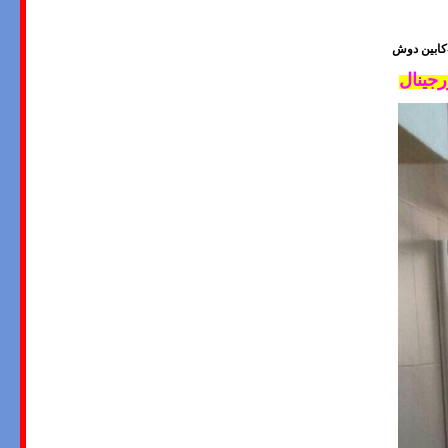
کابین دوش
جینال