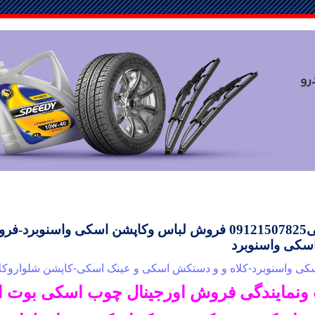
09
فروش لباس وکاپشن اسکی واسنوبرد-فرو
کی واسنوبرد
 واسنوبرد-کلاه و و دستکش اسکی و عینک اسکی-کاپشن شلواروکلاه اسکی825
 ونمایندگی فروش اورجینال چوب اسکی بوت 