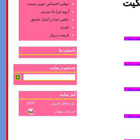
کیت
تنهایی احساس خوبی نیست
آروم چرا داد میزنی
عکس‌ خدا در اشک‌ عاشق‌
تجربه
فرصت پرواز
موتورسواری
دانستنی ها
موتورسواری
جستجو در سایت
موتورسواری
آمار سایت
بازدیدهای امروز
2029
جزئیات بیشتر
موتورسواری