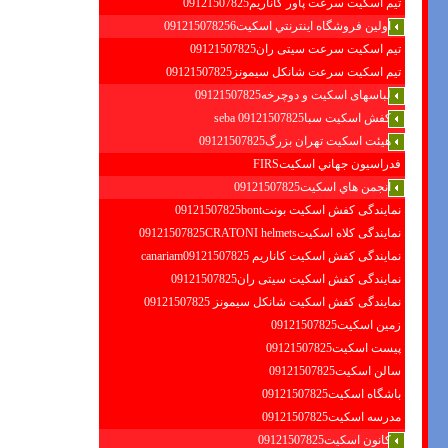
تیم اسکیت سرعت پاور کاناریم09121507825
اولين فروشگاه اينترنتي اسكيت091215078256
تیم اسکیت سرعت سیتی ران09121507825
تیم اسکیت سرعت شانکل سیمونز09121507825
لباسهای اسکیت و دوچرخه09121507825
کفش اسکیت سبا09121507825 seba
هیئت اسکیت تهران بزرگ09121507825
فدراسيون جهاني اسكيتFIRS
انجمن هاي اسكيت09121507825
نمایندگی کفش اسکیت بونت09121507825bont
نمایندگی کلاه اسکیت09121507825CRATONI helmets
نمایندگی کفش اسکیت كاناريم canariam09121507825
نمایندگی کفش اسکیت سیتی ران09121507825
نمایندگی کفش اسکیت شانكل سيمونز 09121507825
زمین اسکیت09121507825
پیست اسکیت09121507825
سالن اسکیت09121507825
باشگاه اسکیت09121507825
مدرسه اسکیت09121507825
کانون اسکیت09121507825