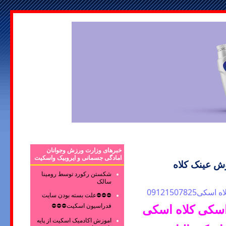
خبرهای وزارت ورزش وجوانان
امادگی جسمانی و ایروبیک واسکیت
ش عینک کلاه
شکستن رکورد توسط رومینا
سالک
09121507
⛔⛔⛔علت بسته بودن سایت
فدراسیون اسکیت⛔⛔⛔
اسکی کلاه اسکی
اموزش اکادمیک اسکیت از پایه