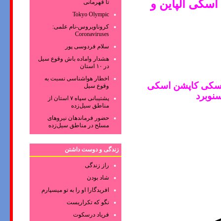
سکی الپاین و
تا قهرمانی
Tokyo Olympic
کروناویروس‌-نام علمی:
Coronaviruses
سلام فردوسی پور
هشدار واماده باش وقوع سیل
در ۱۰ استان
اخطار هواشناسی نسبت به
اسکی کاپشن اسکی
وقوع سیل
نوبرد
پشتیبانی سپاه ۷ استان از
مناطق سیل‌زده
حضور فرماندهان نیروهای
مسلح در مناطق سیل‌زده
زندگی و دوست داشتن
راز زندگی
شاد بودن
افریدگارا او را به تو میسپارم
نگو که تکراریست
فریاد درسکوت