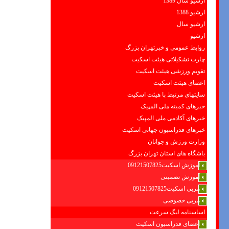
ارشیو سال 1389
ارشیو 1388
ارشیو سال
ارشیو
روابط عمومی و خبرتهران بزرگ
چارت تشکیلاتی هیئت اسکیت
تقویم ورزشی هیئت اسکیت
اعضای هیئت اسکیت
سایتهای مرتبط با هیئت اسکیت
خبرهای کمیته ملی المپیک
خبرهای آکادمی ملی المپیک
خبرهای فدراسیون جهانی اسکیت
وزارت ورزش و جوانان
باشگاه های استان تهران بزرگ
آموزش اسکیت09121507825
آموزش تضمینی
مربی اسکیت09121507825
مربی خصوصی
اساسنامه لیگ سرعت
اعضای فدراسیون اسکیت