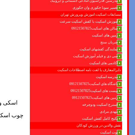
مدرسین فدراسیون امادگی جسمانی و ایروبیک
تعمیر سونا جکوزی وان جکوزی
مسابقات اسکیت اموزش وپرورش تهران
آموزش اسکیت با کفش اسکیت سرعت
سالن های اسکیت09121507825
زمین های اسکیت
ضربان سنج
نمایندگی کفشهای اسکیت
سی دی و فیلم آموزش اسکیت
آکادمی های اسکیت
دایرالمعارف یا لغت نامه اصطلاحات اسکیت
مدرسه اسکیت
باشگاه های اسکیت09121507825
پیست های اسکیت09121507825
زمین های اسکیت09121507825
اسکی و 
استرج اسکیت ودوچرخه
مهدی مرادی
چوب اسکی 
پکیج کامل کفش اسکیت
نقش والدین در ورزش کودکان
بوت اسکیت