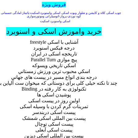
فروش ویژه
چوب اسکی کلاه و کاپشن و شلوار وبوت اسکی اسکی واسنوبرد-اسکیت-پاتیناز-امادگی جسمانی و
کوه نوردی-پرواز-اتومبیلرانی وموتورسواری
اسکی واسنوبرد اسکیت
خرید واموزش اسکی و اسنوبرد
آشنایی با اسکی freestyle
درجه فیکس اسنوبرد
تاریخچه اسکی در ایران
پیچ موازی Parallel Turn
اسكي تاريخي ويسوكه
اسكي محبوب ‌ترين ورزش زمستاني
درجه بندی انواع مسير در پيست های جهاني
چند تا نکته خیلی کلی برای دوستانی که میخوان ست آلپاین 
تکنولوژی به کار رفته در Binding
پوشیدن اسکی ها
اولین روز در پیست اسکی
تمرینات گرم کردن با وسیله اسکی
پيست اسكی دربندسر
پیست بین المللی اسکی شمشک
پیست اسکی توچال
پيست اسكی آبعلی
پیست بین المللی اسکی دیزین