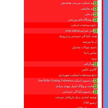
تیم اسکیت سرعت هخامنش
تیم نمایشی
تیم ملی
فروشگاه های ورزشی
نتایج مسابقات اسکیت
الناز بحرانیelnaz bahrani
هیئت آمادگی جسمانی و ایروبیک
از ما بپرسید
پاسخ سوالات متداول
تماس با ما
ورود
بیوگرافی
گالری عکس
نتایج مسابقات اسکیت شهرداری
فدراسیون اسکیتIran Roller Skating Federation
سایت و وبلاگ ایمیل مهدی مرادی
فدراسیون آمادگی جسمانی
توصیه اجباری برای بازیکنان سرعت
ارشیو 1389