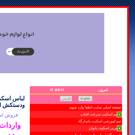
امروز:
۱۴۰۵/۵/۱۶
لباس اسکی121507825
ودستکش اس
صفحه اصلی سایت-لطفا وارد شوید
فروش اسکی
تیم اسکیت سرعت افتاب
تیم اموزشی اسکیت پاسارگاد
واردات
مربی اسکیت بانوان