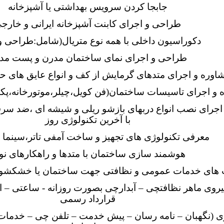
جابجا کردن سرویس بهداشتی یا آشپزخانه
طراحی و اجرای کابنت آشپزخانه ایرانی و خارج
دکوراسیون داخلی با همه نوع متریال(شامل:طراحی و 
طراحی و اجرای نمای ساختمان مدرن و پست مد
اوره و اجرای متدهای گرمایش از کف و انواع عایق های ح
 و اجرای تاسیسات ساختمان(فن کویل،چیلر،موتورخانه،پک
اجرای نصب انواع دربهای بازشو ریلی و شیشه ای ،ضد سر
با آخرین تکنولوژی روز
معرفی تکنولوژی های تجهیز و ساخت آمفی تاتر،سینما و
هوشمند سازی ساختمان با متدها و راهکارهای نو
پ های خدمات عمومی و نظافتی جهت ساختمان یا خشکشو
یروی ماهر نظافتچی – آبدارچی بصورت روزانه - ساعتی – ا
قرارداد رسمی
وی (نگهبان – نامه رسان – پیش خدمت – تلفن چی – خدمات 