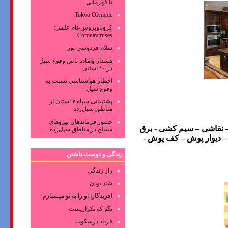
تا قهرمانی
Tokyo Olympic
کروناویروس‌-نام علمی:
Coronaviruses
سلام فردوسی پور
هشدار واماده باش وقوع سیل
در ۱۰ استان
اخطار هواشناسی نسبت به
وقوع سیل
پشتیبانی سپاه ۷ استان از
مناطق سیل‌زده
حضور فرماندهان نیروهای
– نقاشی – سیم کشی - برق
مسلح در مناطق سیل‌زده
 – دیوار پوش – کف پوش -
زندگی و دوست داشتن
راز زندگی
شاد بودن
افریدگارا او را به تو میسپارم
نگو که تکراریست
فریاد درسکوت