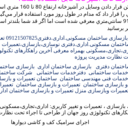
بهترين اماکن قرار دادن وساي
 را قرار داد که مدام در طول روز مورد استفاده قرار مي‌گير
نيز ارتفاع 91 سانتي‌متري معرفي شده است اما اگر قد شما بلندتر ا
ر برسانيد
زسازی ساختمان مسکونی.اداری.دفتری09121507825
تع
ختمان مسکونی.اداری.دفتری
نوسازی،بازسازی،تعمیرات و 
ری،تجاری،مسکونی بهمراه معرفی آخرین راهکارهای تکنول
حت نظارت مدیریت پروژه
اختمان دفتری
بازسازی ساختمان اداری
بازسازی ساختم
دمات ساختمانی
دفترخدمات ساختمانی
شرکت ساختما
دمات فنی مهندسی ساختمان
ساختمان
تعمیرات و بازس
و بازسازی ساختمان
تعمیرات و بازسازی ساختمان
تعمیرا
عمیرات
وبازسازی منزل
تعمیرات و بازسازی ساختمان ادار
 بازسازی ، تعمیرات و تغییر کاربری: اداری،تجاری،مسکونی
کارهای تکنولوژی روز جهان از طراحی تا اجراء تحت نظارت
اجرای سرامیک کف و کاشی دیوارها