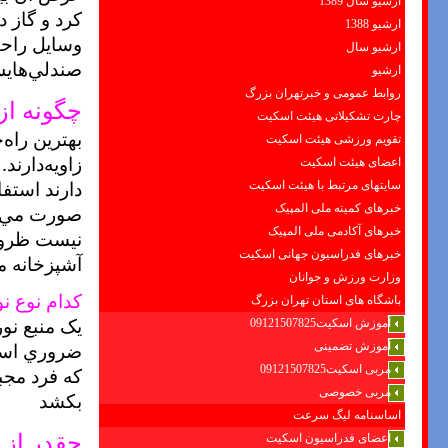
ارشیو سال 1389
کرد و گاز 
ارشیو 1388
وسايل راحت‌
ارشیو سال
صندلي‌هايش 
ارشیو
روابط عمومی و خبرتهران بزرگ
چگونه از
چارت تشکیلاتی هیئت اسکیت
بهترين راه‌
تقویم ورزشی هیئت اسکیت
زاويه‌دارند
اعضای هیئت اسکیت
دارند استفا
سایتهای مرتبط با هیئت اسکیت
خبرهای کمیته ملی المپیک
صورت مي‌تو
خبرهای آکادمی ملی المپیک
نيست ظروف 
خبرهای فدراسیون جهانی اسکیت
آشپزخانه م
وزارت ورزش و جوانان
کدام نوع ن
باشگاه های استان تهران بزرگ
يک منبع نو
آموزش اسکیت09121507825
ضروري است.
آموزش تضمینی
مربی اسکیت09121507825
که فرد مجب
مربی خصوصی
بکشد
اساسنامه لیگ سرعت
چقدر از 
اعضای فدراسیون اسکیت