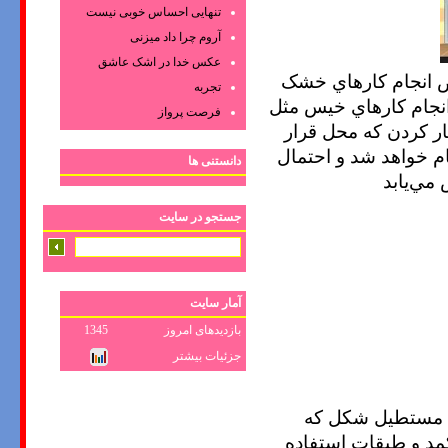
تنهایی احساس خوبی نیست
آروم چرا داد میزنی
عکس‌ خدا در اشک‌ عاشق‌
مخصوص انجام کارهاي خشک
تجربه
انجام کارهاي خيس مثل
فرصت پرواز
کردن که محل قرار
ام خواهد شد و احتمال
دانستنی ها
مي‌يابد
جستجو در سایت
آمار سایت
بازدیدهای امروز
1345
جزئیات بیشتر
نه مستطيل شکل که
کمد و طبقات استفاده