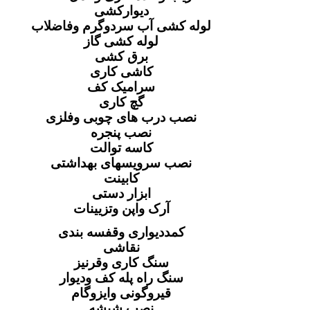
دیوارکشی
لوله کشی آب سردوگرم وفاضلاب
لوله کشی گاز
برق کشی
کاشی کاری
سرامیک کف
گچ کاری
نصب درب های چوبی وفلزی
نصب پنجره
کاسه توالت
نصب سرویسهای بهداشتی
کابینت
ابزار دستی
آرک واپن وتزیینات
کمددیواری وقفسه بندی
نقاشی
سنگ کاری وقرنیز
سنگ راه پله کف ودیوار
قیروگونی وایزوگام
نصب شیشه