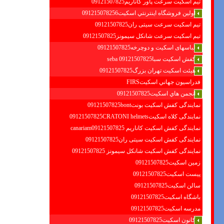
تیم اسکیت سرعت پاور کاناریم09121507825
اولين فروشگاه اينترنتي اسكيت091215078256
تیم اسکیت سرعت سیتی ران09121507825
تیم اسکیت سرعت شانکل سیمونز09121507825
لباسهای اسکیت و دوچرخه09121507825
کفش اسکیت سبا09121507825 seba
هیئت اسکیت تهران بزرگ09121507825
فدراسيون جهاني اسكيتFIRS
انجمن هاي اسكيت09121507825
نمایندگی کفش اسکیت بونت09121507825bont
نمایندگی کلاه اسکیت09121507825CRATONI helmets
نمایندگی کفش اسکیت كاناريم canariam09121507825
نمایندگی کفش اسکیت سیتی ران09121507825
نمایندگی کفش اسکیت شانكل سيمونز 09121507825
زمین اسکیت09121507825
پیست اسکیت09121507825
سالن اسکیت09121507825
باشگاه اسکیت09121507825
مدرسه اسکیت09121507825
کانون اسکیت09121507825