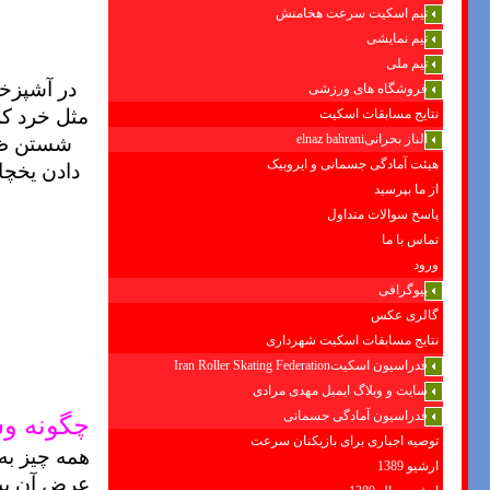
تیم اسکیت سرعت هخامنش
تیم نمایشی
تیم ملی
فروشگاه های ورزشی
مثل خرد کر
نتایج مسابقات اسکیت
شستن ظر
الناز بحرانیelnaz bahrani
هیئت آمادگی جسمانی و ایروبیک
دادن يخچا
از ما بپرسید
پاسخ سوالات متداول
تماس با ما
ورود
بیوگرافی
گالری عکس
نتایج مسابقات اسکیت شهرداری
فدراسیون اسکیتIran Roller Skating Federation
سایت و وبلاگ ایمیل مهدی مرادی
چگونه وس
فدراسیون آمادگی جسمانی
توصیه اجباری برای بازیکنان سرعت
همه چيز به
ارشیو 1389
عرض آن بيش