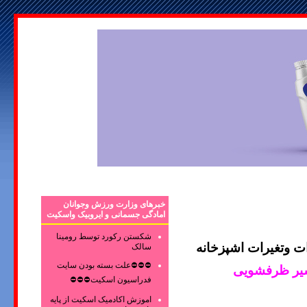
خبرهای وزارت ورزش وجوانان
امادگی جسمانی و ایروبیک واسکیت
شکستن رکورد توسط رومینا
ت وتغیرات اشپزخانه
سالک
⛔⛔⛔علت بسته بودن سایت
شیر ظرفشویی
فدراسیون اسکیت⛔⛔⛔
اموزش اکادمیک اسکیت از پایه