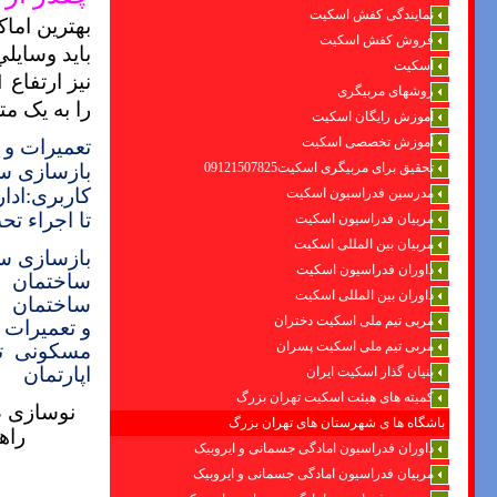
نمایندگی کفش اسکیت
فروش کفش اسکیت
بايد وسايلي
اسکیت
روشهای مربیگری
را به يک مت
اموزش رایگان اسکیت
آموزش تخصصی اسکیت
تعمیرات و با
تحقیق برای مربیگری اسکیت09121507825
بازسازی
سا
کاربری:ادا
مدرسین فدراسیون اسکیت
تا اجراء ت
مربیان فدراسیون اسکیت
مربیان بین المللی اسکیت
بازسازی س
داوران فدراسیون اسکیت
ساختمان
خ
داوران بین المللی اسکیت
ساختمان
خ
مربی تیم ملی اسکیت دختران
و تعمیرات 
مربی تیم ملی اسکیت پسران
مسکونی
ت
اپارتمان
بنیان گذار اسکیت ایران
کمیته های هیئت اسکیت تهران بزرگ
نوسازی ،
باشگاه ها ی شهرستان های تهران بزرگ
راه
داوران فدراسیون امادگی جسمانی و ایروبیک
مربیان فدراسیون امادگی جسمانی و ایروبیک