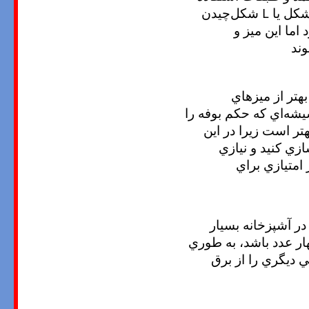
شکل يا
L
‌شکل‌چيدن
اما اين ميز و
وند
بهتر از ميزهاي
شيشه‌اي که حکم بوفه را
هتر است زيرا در اين
زي کنيد و نيازي
امتيازي براي
در آشپزخانه بسيار
ار عدد باشد، به طوري
ي ديگري را از برق