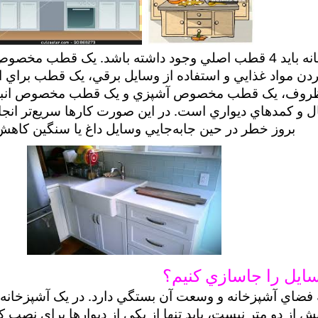
در آشپزخانه بايد 4 قطب اصلي وجود داشته باشد. يک قطب 
دن مواد غذايي و استفاده از وسايل برقي، يک قطب براي 
وف، يک قطب مخصوص آشپزي و يک قطب مخصوص انبار 
ل و کمدهاي ديواري است. در اين صورت کارها سريع‌تر انج
بروز خطر در حين جابه‌جايي وسايل داغ يا سنگين کاهش 
ايل را جاسازي کنيم؟
 فضاي آشپزخانه و وسعت آن بستگي دارد. در يک آشپزخا
 از دو متر نيست، بايد تنها از يکي از ديوارها براي نصب 