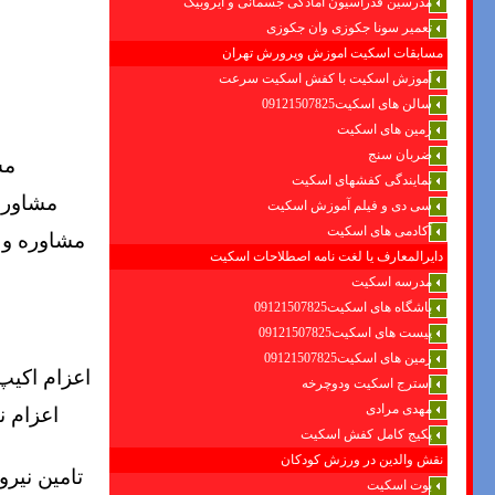
مدرسین فدراسیون امادگی جسمانی و ایروبیک
تعمیر سونا جکوزی وان جکوزی
مسابقات اسکیت اموزش وپرورش تهران
آموزش اسکیت با کفش اسکیت سرعت
سالن های اسکیت09121507825
زمین های اسکیت
ضربان سنج
مش
نمایندگی کفشهای اسکیت
مشاوره
سی دی و فیلم آموزش اسکیت
آکادمی های اسکیت
مشاوره و 
دایرالمعارف یا لغت نامه اصطلاحات اسکیت
مدرسه اسکیت
باشگاه های اسکیت09121507825
پیست های اسکیت09121507825
زمین های اسکیت09121507825
اعزام اکی
استرج اسکیت ودوچرخه
مهدی مرادی
اعزام ن
پکیج کامل کفش اسکیت
نقش والدین در ورزش کودکان
تامین نیر
بوت اسکیت