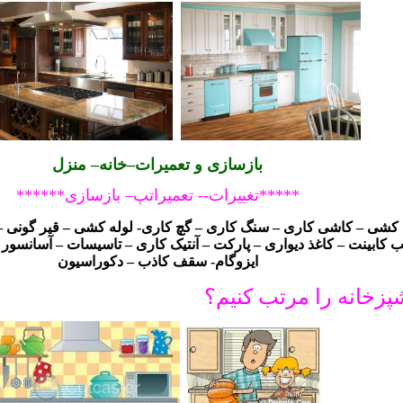
بازسازی و تعمیرات–خانه– منزل
*****تغییرات-- تعمیراتپ– بازسازی******
 کشی – کاشی کاری – سنگ کاری – گچ کاری- لوله کشی – قیر گونی 
 کابینت – کاغذ دیواری – پارکت – آنتیک کاری – تاسیسات – آسانسور
ایزوگام- سقف کاذب – دکوراسیون
پزخانه را مرتب کنيم؟