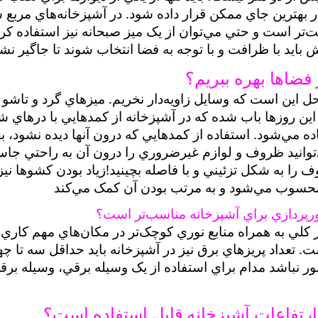
در بهترين جاي ممکن قرار داده شود. در آشپزخانه‌هاي مربع 
تر است و حتي مي‌توان از يک ميز صبحانه نيز استفاده کرد 
بايد با ظرافت و با توجه به فضا انتخاب شوند تا جاگير نش
 فضاها بهره ببريم؟
حل اين است که وسايل زاويه‌دار نخريم. ميزهاي گرد و تاشو 
. اين روزها باب شده که در آشپزخانه از کمدهايي با درهاي 
ده مي‌شود. استفاده از کمدهايي که درون آنها ديده نشود، ب
انيد ظروف و لوازم غيرضروري را درون آن به راحتي جاسا
را به شکل تزئيني و با فاصله بچينيد!زياد بودن کشوها نيز 
حسوب مي‌شود و به مرتب بودن آن کمک مي‌کند
ورپردازي براي آشپزخانه مناسب‌تر است؟
ر کلي به همراه منابع نوري کوچک‌تر در مکان‌هاي مهم کاري 
 تعداد پريزهاي برق نيز در آشپزخانه بايد حداقل سه تا چه
ور نباشد مدام براي استفاده از يک وسيله برقي، وسيله برق
ارتفاعات آشپزخانه قابل استفاده است؟