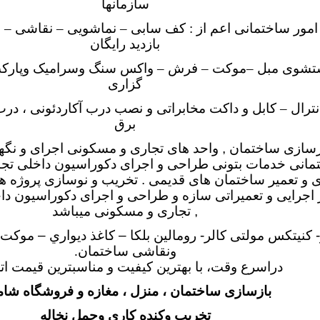
سازمانها
 امور ساختمانی اعم از : کف سابی – نماشویی – نقاشی – 
بازدید رایگان
تشوی مبل –موکت – فرش – واکس سنگ وسرامیک وپارک
گزاری
رال – کابل و داکت مخابراتی و نصب درب آکاردئونی ، درب
برق
ازسازی ساختمان , واحد های تجاری و مسکونی اجرای و نگه
مانی خدمات
بتونی
طراحی و اجرای دکوراسیون داخلی تجا
ی و تعمیر ساختمان های قدیمی .
تخریب و نوسازی پروژه ه
 اجرایی و تعمیراتی سازه و طراحی و اجرای دکوراسیون دا
, تجاری و مسکونی میباشد
 كنيتكس مولتی کالر- رومالين بلكا – كاغذ ديواري – موكت
ونقاشی ساختمان
.
دراسرع وقت، با بهترين كيفيت و مناسبترين قيمت اتح
بازسازی ساختمان ، منزل ، مغازه و فروشگاه
شام
تخریب وکنده کاری وحمل نخاله