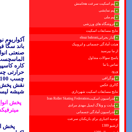
تیم اسکیت سرعت هخامنش
تیم نمایشی
تیم ملی
فروشگاه های ورزشی
نتایج مسابقات اسکیت
الناز بحرانیelnaz bahrani
آکواریوم
نو
هیئت آمادگی جسمانی و ایروبیک
باند
سگا ف
از ما بپرسید
صنعتی
انو
پاسخ سوالات متداول
الماسچسب 
تماس با ما
کاره
کاسپی
حرارتی
چس
ورود
چسب
100
بیوگرافی
نقش
پخش ا
گالری عکس
شیشه
لیس
نتایج مسابقات اسکیت شهرداری
فدراسیون اسکیتIran Roller Skating Federation
پخش انواع
سایت و وبلاگ ایمیل مهدی مرادی
ميترفيک
فدراسیون آمادگی جسمانی
توصیه اجباری برای بازیکنان سرعت
پخش انوا
ارشیو 1389