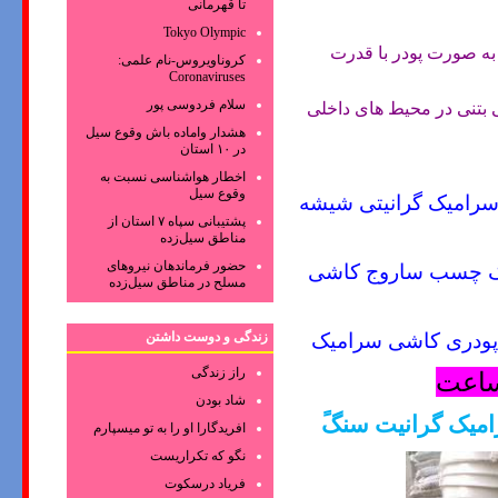
تا قهرمانی
Tokyo Olympic
به صورت پودر با قدرت
کروناویروس‌-نام علمی:
Coronaviruses
سلام فردوسی پور
بتنی در محیط های داخلی
هشدار واماده باش وقوع سیل
در ۱۰ استان
اخطار هواشناسی نسبت به
وقوع سیل
رامیک گرانیتی شیشه
پشتیبانی سپاه ۷ استان از
مناطق سیل‌زده
 چسب ساروج کاشی
حضور فرماندهان نیروهای
مسلح در مناطق سیل‌زده
دری کاشی سرامیک
زندگی و دوست داشتن
راز زندگی
شاد بودن
میک گرانیت سنگً
افریدگارا او را به تو میسپارم
نگو که تکراریست
فریاد درسکوت