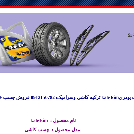
پودریkale kim ترکیه
کاشی وسرامیک09121507825
فروش چسب خمی
نام محصول :
kale kim
مدل محصول : چسب کاشی