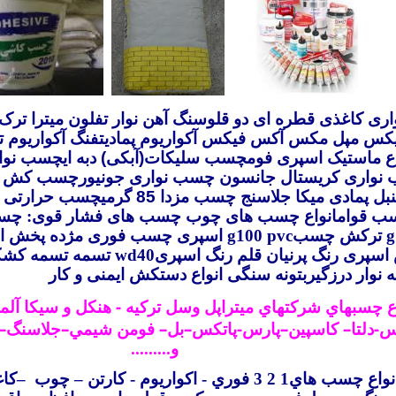
اری
کاغذی
قطره ای
دو قلوسنگ
آهن
نوار تفلون
میترا ترک
یکس
مپل مکس
آکس فیکس
آکواریوم پمادیتفنگ آکواریوم
ت
اع ماستیک
اسپری
فومچسب سلیکات(آبکی) دبه ایچسب نوا
نواری کریستال جانسون
چسب نواری جونیورچسب کش
نبل
پمادی
میکا
جلاسنج
چسب مزدا 85 گرمیچسب حر
ب قوامانواع چسب های چوب
چسب های فشار قوی
:
چس
g
ترکش
چسب
g100 pvc
اسپری چسب فوری مژده
پخش اس
سپری رنگ پرنیان
قلم رنگ اسپری
wd40
تسمه
تسمه کشکا
ه
نوار درزگیربتونه سنگی
انواع دستکش ایمنی و کار
 چسبهاي شرکتهاي ميتراپل وسل ترکيه - هنکل و سيکا آل
س-دلتا– کاسپين–پارس-پاتکس–بل– فومن شيمي–جلاسنگ–
و.........
ع چسب هاي1 2 3 فوري
-
اکواريوم
-
کارتن – چوب
–
کاغ