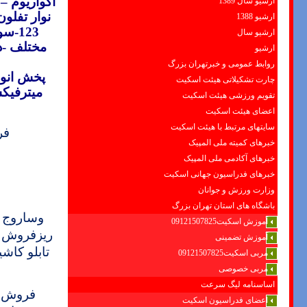
اکواريوم –
ارشیو سال 1389
نوار تفلو
ارشیو 1388
123-
ارشیو سال
مختلف -د
ارشیو
روابط عمومی و خبرتهران بزرگ
پخش انوا
چارت تشکیلاتی هیئت اسکیت
ميترفيک
تقویم ورزشی هیئت اسکیت
اعضای هیئت اسکیت
سایتهای مرتبط با هیئت اسکیت
فر
خبرهای کمیته ملی المپیک
خبرهای آکادمی ملی المپیک
خبرهای فدراسیون جهانی اسکیت
وزارت ورزش و جوانان
باشگاه های استان تهران بزرگ
وساروج 
آموزش اسکیت09121507825
ریز
فروش چ
آموزش تضمینی
تابلو کاشی
مربی اسکیت09121507825
مربی خصوصی
اساسنامه لیگ سرعت
فروش چ
اعضای فدراسیون اسکیت