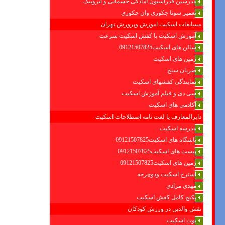
مدرسین فدراسیون امادگی جسمانی و ایروبیک
تعمیر سونا جکوزی وان جکوزی
مسابقات اسکیت اموزش وپرورش تهران
آموزش اسکیت با کفش اسکیت سرعت
سالن های اسکیت09121507825
زمین های اسکیت
ضربان سنج
نمایندگی کفشهای اسکیت
سی دی و فیلم آموزش اسکیت
آکادمی های اسکیت
دایرالمعارف یا لغت نامه اصطلاحات اسکیت
مدرسه اسکیت
باشگاه های اسکیت09121507825
پیست های اسکیت09121507825
زمین های اسکیت09121507825
استرج اسکیت ودوچرخه
مهدی مرادی
پکیج کامل کفش اسکیت
نقش والدین در ورزش کودکان
بوت اسکیت