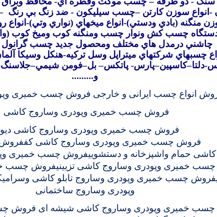
 سنگ
-
دو طرفه – چسب موکت وقطره اي- محافظ وبراق ک
ن -انواع سوزن کارتن –چسب سيليکون - ضد زنگ بي رنگ
–
سوزن منگنه (بادي ودستي)-انواع ميخهاي (نواري وتي)-انواع 
ستگاه چسب کش ونوار چسب ومنگنه کوب وميخ کوب (واردا
چاشني درمدل هاي مختلف ومحصول جديد چسب گرانول 
ع چسبهاي شرکتهاي ميتراپل وسل ترکيه-هنکل وسيکا آلمان
س-دلتا–کاسپين–پارس- پاتکس– بل–فومن شيمي–جلاسنگ
–
و
.........
وش انواع چسب ایرانی و خارجی
فروش چسب خمیری وپود
فروش چسب خمیری وپودری وساروج کاشی
فروش چسب خمیری وپودری وساروج کاشی دیوا
فروش چسب خمیری وپودری وساروج کاشی کف
فروش 
کاشی حمام واشپزخانه و دستشویی
فروش چسب خمیری وپو
سب خمیری وپودری وساروج کاشی تزیینی
فروش چسب خمی
فروش چسب خمیری وپودری وساروج تابلو کاشی وسرامیک
وپودری وساروج ساختمانی
سب خمیری وپودری وساروج کاشی شیشه ای
فروش چس