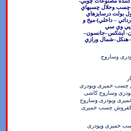
ننده مصنوعات چوبي-
چسب وحلال چسبهاي
رول بولت درسايزهاي
تي – داخلي)-ميخ و
پي وي سي
- اينتکس
–
جانسون–
هنکل–شمال ورازي
ری وساروج
ر
چسب خمیری وپودری
دری وساروج کاشی
ری وپودری وساروج
فروش چسب خمیری
ب خمیری وپودری