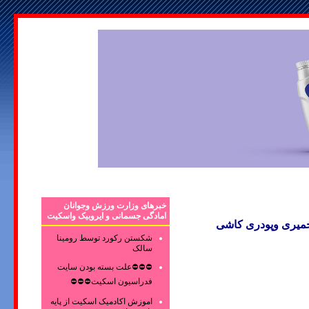
خبرهای وزارت ورزش وجوانان
امادگی جسمانی و ایروبیک واسکیت
ری وپودری کاشی
شکستن رکورد توسط رومینا
سالک
⛔⛔⛔علت بسته بودن سایت
فدراسیون اسکیت⛔⛔⛔
اموزش اکادمیک اسکیت از پایه