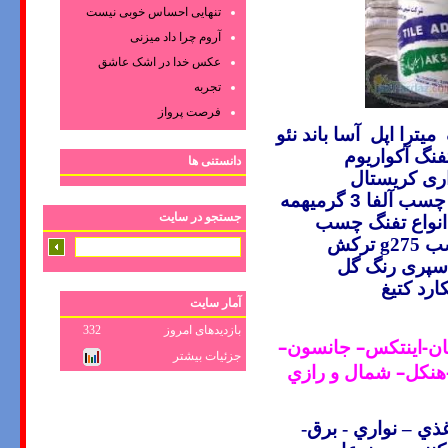
تنهایی احساس خوبی نیست
آروم چرا داد میزنی
عکس‌ خدا در اشک‌ عاشق‌
تجربه
فرصت پرواز
میترا اپل
آسا باند
نئو
فنگ آکواریوم
دانستنی ها
ری کریستال
چسب آلفا 3 گرمیهمه
جستجو در سایت
ارتی انواع تفنگ چسب
ب
g275
ترکش
پری رنگ گل
رد کتیغ
آمار سایت
بازدیدهای امروز
332
مان-اينتکس– جانسون–
جزئیات بیشتر
هنکل–
شمال و رازي
ذي – نواري
-
برق
-