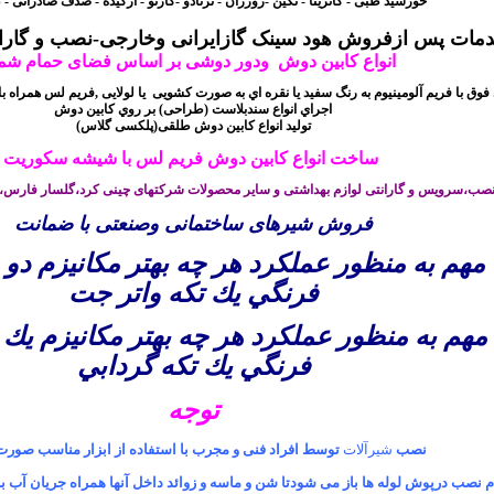
خورشید طبی - کاترینا - نگین -
روژژان - ترنادو -کارنو - ارکیده - صدف صادراتی 
ات پس ازفروش هود سینک گازایرانی وخارجی-نصب و گارانتی
انواع
کابین دوش
ودور دوشی بر اساس فضای حمام شم
فوق با فريم آلومينيوم به رنگ سفید يا نقره اي به صورت کشویی
یا لولایی ,فریم لس
همراه ب
اجراي انواع سندبلاست (طراحی) بر روي کابين دوش
(تولید انواع کابین دوش طلقی(پلکسی گلاس
ساخت انواع کابین دوش فریم لس با شیشه سکوریت
ب،سرویس و گارانتی لوازم بهداشتی و سایر محصولات شرکتهای چینی کرد،گلسار فارس،ری
فروش شیرهای ساختمانی وصنعتی با ضمانت
مهم به منظور عملكرد هر چه بهتر مكانيزم دو ز
فرنگي يك تكه واتر جت
مهم به منظور عملكرد هر چه بهتر مكانيزم يك ز
فرنگي يك تكه گردابي
توجه
نصب
شیرآلات
توسط افراد فنی و مجرب با استفاده از ابزار مناسب صورت
م نصب درپوش لوله ها باز می شودتا شن و ماسه و زوائد داخل آنها همراه جریان آب ب