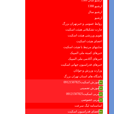
ارشیو سال 1389
ارشیو 1388
ارشیو سال
ارشیو
روابط عمومی و خبرتهران بزرگ
چارت تشکیلاتی هیئت اسکیت
تقویم ورزشی هیئت اسکیت
اعضای هیئت اسکیت
سایتهای مرتبط با هیئت اسکیت
خبرهای کمیته ملی المپیک
خبرهای آکادمی ملی المپیک
خبرهای فدراسیون جهانی اسکیت
وزارت ورزش و جوانان
باشگاه های استان تهران بزرگ
آموزش اسکیت09121507825
آموزش تضمینی
مربی اسکیت09121507825
مربی خصوصی
اساسنامه لیگ سرعت
اعضای فدراسیون اسکیت