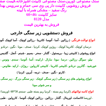
سنگ مصنوعی کورین،سنگ مصنوعی
کابینت
آشپزخانه،قیمت صفح
فروش
روشویی
کابینت دار پی وی سی حمام و سرویس بهد
رنگ سفید – مشکی همراه با آیینه
سایز کابینت :46×60
مدل 8120
فروش به بهترین قیمت
فروش دستشویی زیر سنگی خارجی
انواع توالت فرنگی
( رزالین - آسا - آتوسا -کاترینا - رزالین کوچک - آسا کوچک -آت
درسان کوچک -کاترینا کوچک - روژین کوچک -کردیا - صدف - مونا - نگین - ترناد
و -
انواع روشوئی
( کابینتی زیبا - بریستول - گلنار - سحر - بسیم - شبنم - آنجل - گلدیس
نیلو - سوگل -
رزالین - درسا - مونا - مارال - ارکیده - آسا - آتوسا - سندی - ونوس -
خورشید - گالرین -ترنادو -کابینتی
کاترینا - کابینتی کارولین - روژان - ارکید -طاوس - 2کاسه ارکید
-کارنو - نگین - صدف - ترمه - آیرین -کردیا )
انواع روشوئی های زیر سنگی ( زیر سنگی کوچک - زیر سنگی بزرگ - زیر سنگی 
و سر شوئی مونا
انواع کاسه توالتهای
(کردیا ریم بسته - کردیا ریم بسته طبی -سندی 50*60 -اوریسا 28 سانت
- اوریسا
18سانت -اورینال - گلنار - رزالین - رزالین کوچک -آتوسا - کارولین - طبی رزالین -