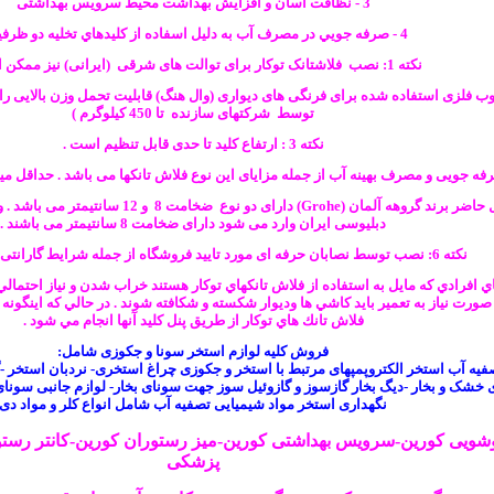
3 - نظافت آسان و افزایش بهداشت محیط سرویس بهداشتی
4 - صرفه جويي در مصرف آب به دليل اسفاده از كليدهاي تخليه دو ظرفيته
نکته 1: نصب فلاشتانک توکار برای توالت های شرقی (ایرانی) نیز ممکن است .
: چارچوب فلزی استفاده شده برای فرنگی های دیواری (وال هنگ) قابلیت تحمل وزن بالایی ر
توسط شرکتهای سازنده تا 450 کیلوگرم )
نکته 3 : ارتفاع کلید تا حدی قابل تنظیم است .
دبلیوسی ایران وارد می شود دارای ضخامت 8 سانتیمتر می باشند .
نکته 6: نصب توسط نصابان حرفه ای مورد تایید فروشگاه از جمله شرایط گارانتی کالا می باشد.
اي افرادي كه مايل به استفاده از فلاش تانكهاي توكار هستند خراب شدن و نياز احتما
ورت نياز به تعمير بايد كاشي ها وديوار شكسته و شكافته شوند . در حالي كه اينگون
فلاش تانك هاي توكار از طريق پنل كليد آنها انجام مي شود .
فروش کلیه لوازم استخر سونا و جکوزی شامل:
صفیه آب استخر الکتروپمپهای مرتبط با استخر و جکوزی چراغ استخری-
نردبان
استخر -گ
 خشک و بخار -دیگ بخار گازسوز و گازوئیل سوز جهت سونای بخار- لوازم جانبی سون
نگهداری استخر مواد شیمیایی تصفیه آب شامل انواع کلر و مواد دی
شویی
کورین-سرویس بهداشتی کورین-میز رستوران کورین-کانتر رستورا
پزشکی