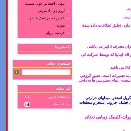
تنهایی احساس خوبی نیست
آروم چرا داد میزنی
عکس‌ خدا در اشک‌ عاشق‌
ا دارد . (طبق اطلاعات داده شده
تجربه
فرصت پرواز
دانستنی ها
نکته 5 : در حال حاضر برند گروهه آلمان (Grohe) دارای دو نوع ضخامت 8 و 12 سانتیمتر می باشد . و oli ایتالیا که توسط شرکت کی
جستجو در سایت
لي به تعميرات است . تصور گروهي
ه نيست . تمام دسترسي ها به داخل
آمار سایت
بازدیدهای امروز
512
ریل استخر- مبدلهای حرارتی
ای خشک- جاروب استخر و متعلقات
جزئیات بیشتر
ن-کلینیک زیبایی دندان