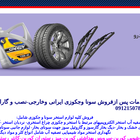
ت پس ازفروش سونا وجکوزی ایرانی وخارجی-نصب و گارانتی
فروش کلیه لوازم استخر سونا و جکوزی شامل:
صفیه آب استخر الکتروپمپهای مرتبط با استخر و جکوزی چراغ استخری-
نردبان
استخر -گ
 خشک و بخار -دیگ بخار گازسوز و گازوئیل سوز جهت سونای بخار- لوازم جانبی سون
نگهداری استخر مواد شیمیایی تصفیه آب شامل انواع کلر و مواد دیگر
شویی
کورین-سرویس بهداشتی کورین-میز رستوران کورین-کانتر رستورا