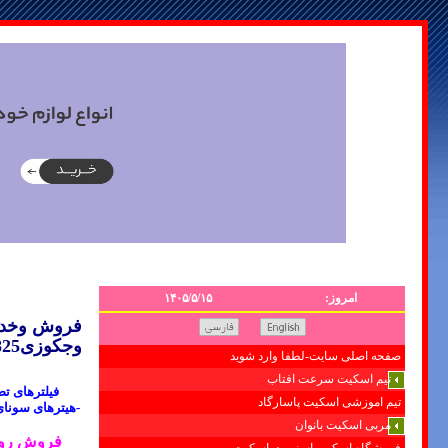
امروز:
۱۴۰۵/۵/۱۵
فروش وخدما
وجکوزی09121507825
صفحه اصلی سایت-لطفا وارد شوید
تیم اسکیت سرعت افتاب
فیلترهای ت
تیم اموزشی اسکیت پاسارگاد
-هیترهای سونای
مربی اسکیت بانوان
فروش
رو