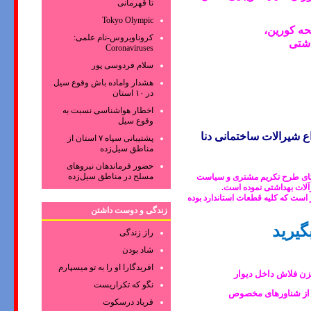
تا قهرمانی
Tokyo Olympic
ه کورین،
کروناویروس‌-نام علمی:
اشتی
Coronaviruses
سلام فردوسی پور
هشدار واماده باش وقوع سیل
در ۱۰ استان
اخطار هواشناسی نسبت به
وقوع سیل
 شیرالات ساختمانی دنا
پشتیبانی سپاه ۷ استان از
مناطق سیل‌زده
حضور فرماندهان نیروهای
مسلح در مناطق سیل‌زده
ستای طرح تکریم مشتری و سیاست
است که کلیه قطعات استاندارد بوده
زندگی و دوست داشتن
گیرید
راز زندگی
شاد بودن
افریدگارا او را به تو میسپارم
نگو که تکراریست
فریاد درسکوت