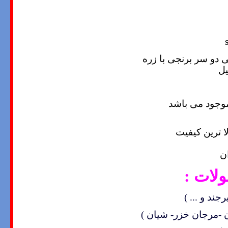
s
دو سر برنجی با زره
یل
موجود می باشد
ا ترین کیفیت
ن
لات :
جند و ... )
ن -مرجان خزر- شیان )