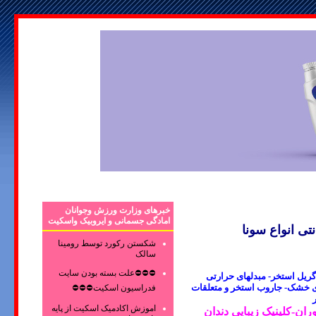
خبرهای وزارت ورزش وجوانان
امادگی جسمانی و ایروبیک واسکیت
 انواع سونا
شکستن رکورد توسط رومینا
سالک
⛔⛔⛔علت بسته بودن سایت
ریل استخر- مبدلهای حرارتی
ای خشک- جاروب استخر و متعلقات
فدراسیون اسکیت⛔⛔⛔
اموزش اکادمیک اسکیت از پایه
ن-کلینیک زیبایی دندان