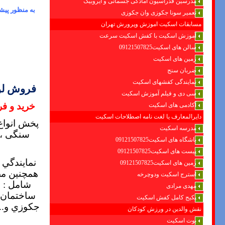
مدرسین فدراسیون امادگی جسمانی و ایروبیک
به منظور پیش
تعمیر سونا جکوزی وان جکوزی
مسابقات اسکیت اموزش وپرورش تهران
آموزش اسکیت با کفش اسکیت سرعت
سالن های اسکیت09121507825
زمین های اسکیت
ضربان سنج
نمایندگی کفشهای اسکیت
فروش لوا
سی دی و فیلم آموزش اسکیت
خرید و ف
آکادمی های اسکیت
دایرالمعارف یا لغت نامه اصطلاحات اسکیت
پخش انواع
مدرسه اسکیت
سنگی ، 
باشگاه های اسکیت09121507825
پیست های اسکیت09121507825
نمايندگي 
زمین های اسکیت09121507825
همچنين مص
استرج اسکیت ودوچرخه
شامل : 
مهدی مرادی
ساختمان –
پکیج کامل کفش اسکیت
جكوزي و...
نقش والدین در ورزش کودکان
بوت اسکیت