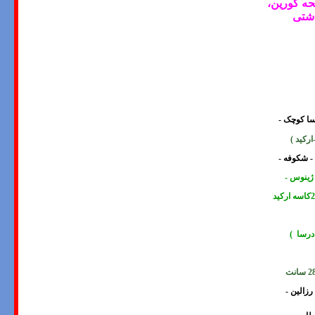
ه کورین،
اشتی
وسا کوچک -
ارکید
)
 - شکوفه -
 ژینوس -
درسا )