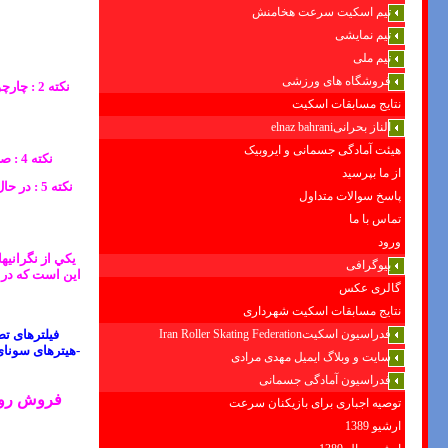
تیم اسکیت سرعت هخامنش
تیم نمایشی
تیم ملی
فروشگاه های ورزشی
نکته 2 
نتایج مسابقات اسکیت
الناز بحرانیelnaz bahrani
هیئت آمادگی جسمانی و ایروبیک
نکته 4 : صرفه جویی و مصرف بهینه آب از جمله مزایای این نوع فلاش تانکها می باشد . حداقل میزان مصرف 3 لیتر می باشد .
از ما بپرسید
پاسخ سوالات متداول
تماس با ما
ورود
يكي از نگرانيه
بیوگرافی
اين است كه در ص
گالری عکس
نتایج مسابقات اسکیت شهرداری
فدراسیون اسکیتIran Roller Skating Federation
فیلترهای ت
-هیترهای سونای
سایت و وبلاگ ایمیل مهدی مرادی
فدراسیون آمادگی جسمانی
فروش
رو
توصیه اجباری برای بازیکنان سرعت
ارشیو 1389