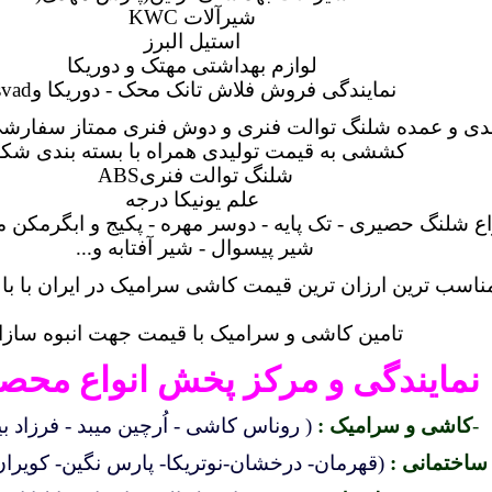
شیرآلات
KWC
استیل البرز
لوازم بهداشتی مهتک و دوریکا
نمایندگی فروش فلاش تانک محک - دوریکا و
vad
ی و عمده شلنگ توالت فنری و دوش فنری ممتاز سفارشی 
کششی به قیمت تولیدی همراه با بسته بندی شک
شلنگ توالت فنری
ABS
علم یونیکا درجه
اع شلنگ حصیری - تک پایه - دوسر مهره - پکیج و ابگرمکن 
شیر پیسوال - شیر آفتابه و
...
ناسب ترین ارزان ترین قیمت کاشی سرامیک در ایران با بال
تامین کاشی و سرامیک با قیمت جهت انبوه سازا
نمایندگی و مرکز پخش انواع محصو
-
کاشی و سرامیک :
( روناس کاشی - اُرچین میبد - فرزاد بیر
ساختمانی :
(قهرمان- درخشان-نوتريكا- پارس نگین- کویرا