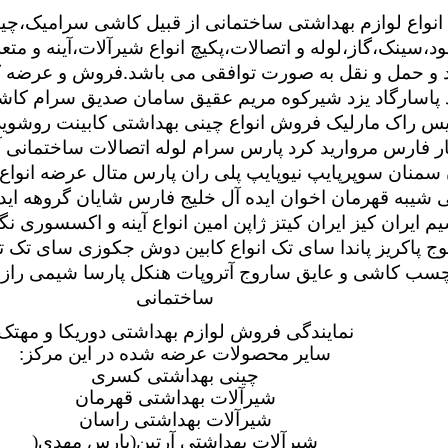
نواع لوازم بهداشتی ساختمانی از قبیل کاشی سرامیک،چین
،سینک،گاز،لوله و اتصالات،پکیچ انواع شیرآلات،آینه و متعل
 و حمل و نقل به صورت توافقی می باشد.فروش و عرضه کا
ند پاسارگاد یزد شیرکوه مریم عقیق سامان صدیق سرام کا
س راک مارلیک فروش انواع چینی بهداشتی کابینت روشوی
 فارس مروارید کرد پارس سرام لوله اتصالات ساختمانی آذی
 سمنان سوپرپایپ نیوپایپ پلی ران پارس متال عرضه انواع
 شیبه قهرمان اخوان ایده آل خلیج فارس شایان گروهه اید
سیم ایران کیز ایران کیتز ژاپن امین انواع آینه و اکسسوری 
 پاکریز پاندا سای تک انواع کابین دوش جکوزی سای تک تو
چسب کاشی و عایق ساروج آتروپات هنکل پارسا شیمی رازی
ساختمانی
نمایندگی فروش لوازم بهداشتی دوریکا و مهتک
سایر محصولات عرضه شده در این مرکز
:
چینی بهداشتی کسری
شیرآلات بهداشتی قهرمان
شیرآلات بهداشتی راسان
شیرآلات بهداشتی آرتین(پارس مهدی
)