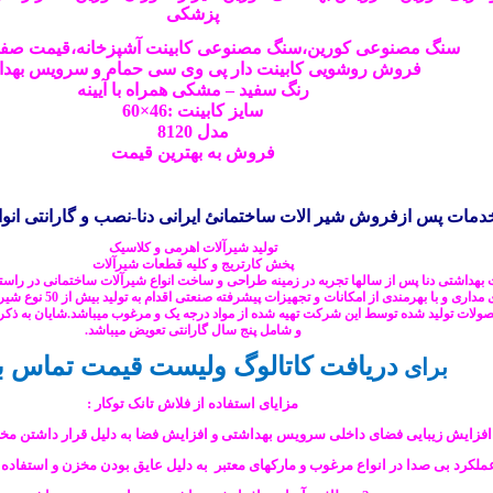
پزشکی
سنگ مصنوعی کورین،سنگ مصنوعی
کابینت
آشپزخانه،قیمت صفح
فروش
روشویی
کابینت دار پی وی سی حمام و سرویس بهد
رنگ سفید – مشکی همراه با آیینه
سایز کابینت :46×60
مدل 8120
فروش به بهترین قیمت
ات پس ازفروش شیر الات ساختمانئ ایرانی دنا-نصب و گارانتی انواع
تولید شیرآلات اهرمی و کلاسیک
پخش کارتریج و کلیه قطعات شیرآلات
ت بهداشتی
دنا
پس از سالها تجربه در زمینه طراحی و ساخت انواع شیرآلات ساختمانی در را
ری و با بهرمندی از امکانات و تجهیزات پیشرفته صنعتی اقدام به تولید بیش از 50 نوع شیرآلات بهداشتی نموده است.
ولات تولید شده توسط این شرکت تهیه شده از مواد درجه یک و مرغوب میباشد.شایان به ذکر 
و شامل پنج سال گارانتی تعویض میباشد.
دریافت کاتالوگ ولیست قیمت تماس ب
برای
مزایای استفاده از فلاش تانک توکار :