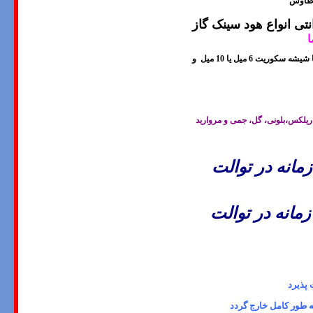
- طاوس
 انواع هود سینک گاز
ا
ا شيشه سکوريت
6 میل یا 10
میل و
لکس،بلونی، گل، جمی و مروارید
مانه در توالت
مانه در توالت
 پذیرد
ه طور کامل خارج گردد