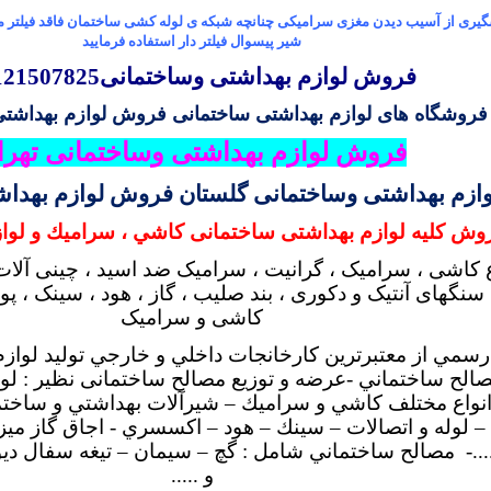
گیری از آسیب دیدن مغزی سرامیکی چنانچه شبکه ی لوله کشی ساختمان فاقد فیلتر م
شیر پیسوال فیلتر دار استفاده فرمایید
فروش لوازم بهداشتی وساختمانی09121507825
فروشگاه های لوازم بهداشتی ساختمانی
فروش لوازم بهداشتی
فروش لوازم بهداشتی وساختمانی تهرا
زم بهداشتی وساختمانی گلستان فروش لوازم بهداشت
روش کلیه لوازم بهداشتی ساختمانی كاشي ، سراميك و لوا
 کاشی ، سرامیک ، گرانیت ، سرامیک ضد اسید ، چینی آلات 
سنگهای آنتیک و دکوری ، بند صلیب ، گاز ، هود ، سینک ، 
کاشی و سرامیک
رسمي از معتبرترين كارخانجات داخلي و خارجي توليد لواز
الح ساختماني -عرضه و توزيع مصالح ساختمانی نظیر : لو
انواع مختلف كاشي و سراميك – شيرآلات بهداشتي و ساختم
 لوله و اتصالات – سينك – هود – اكسسري - اجاق گاز ميزي
..- مصالح ساختماني شامل : گچ – سيمان – تيغه سفال دي
و .....