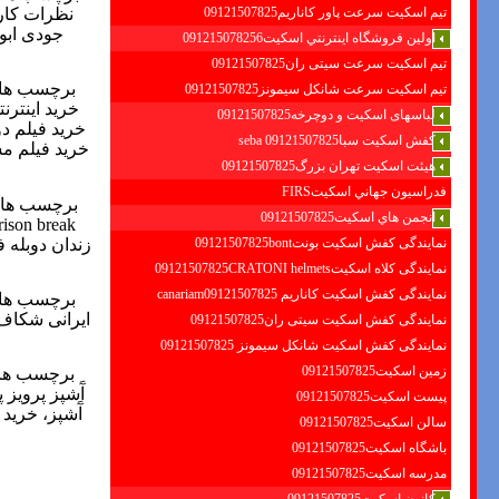
نظرات کارب
تیم اسکیت سرعت پاور کاناریم09121507825
جودی ابوت
اولين فروشگاه اينترنتي اسكيت091215078256
تیم اسکیت سرعت سیتی ران09121507825
برچسب ها
تیم اسکیت سرعت شانکل سیمونز09121507825
خرید اینترن
لباسهای اسکیت و دوچرخه09121507825
خرید فیلم دو
کفش اسکیت سبا09121507825 seba
خرید فیلم مس
هیئت اسکیت تهران بزرگ09121507825
فدراسيون جهاني اسكيتFIRS
برچسب ها
انجمن هاي اسكيت09121507825
ison break
زندان دوبله 
نمایندگی کفش اسکیت بونت09121507825bont
نمایندگی کلاه اسکیت09121507825CRATONI helmets
نمایندگی کفش اسکیت كاناريم canariam09121507825
برچسب ها
ایرانی شکاف،
نمایندگی کفش اسکیت سیتی ران09121507825
نمایندگی کفش اسکیت شانكل سيمونز 09121507825
زمین اسکیت09121507825
برچسب ها
آَشپز پرویز
پیست اسکیت09121507825
آَشپز، خرید
سالن اسکیت09121507825
باشگاه اسکیت09121507825
مدرسه اسکیت09121507825