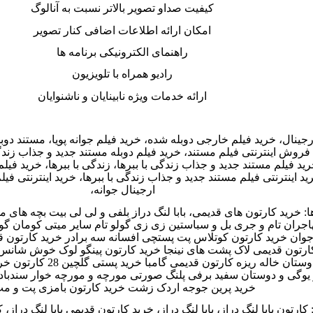
کیفیت صداو تصویر بالاتر نسبت به آنالوگ
امکان ارائه اطلاعات اضافی کنار تصویر
راهنمای الکترونیکی برنامه ها
رادیو همراه با تلویزیون
ارائه خدمات ویژه نابینایان و ناشنوایان
جینال، خرید فیلم خارجی دوبله شده، خرید فیلم جوانه پویا، مستند دوبله 
فروش اینترنتی فیلم مستند، خرید فیلم دوبله مستند جدید و جذاب زندگی 
ید فیلم مستند جدید و جذاب زندگی با ببرها، زندگی با ببرها، خرید فیل
د اینترنتی فیلم مستند جدید و جذاب زندگی با ببرها، خرید اینترنتی فیل
ارجینال جوانه،
ا
:
خرید کارتون های قدیمی، بابا لنگ دراز بلفی و لی لی بیت بچه های 
جران تام و جری بل و سباستین زی زی گولو تام سایر میتی کومان گو
وجوان خرید کارتون کوتلاس پت پستچی افسانه سه برادر خرید کارتون ق
کارتون قدیمی لاک پشت های نینجا خرید کارتون پینگو لوک خوش شان
 خاله ریزه کارتون قدیمی گامبا خرید پستی گلچین 28 کارتون خرید پستی گلچین
 یوگی و دوستان سفید برفی پلنگ صورتی مورچه و مورچه خوار سندباد
خرید پرین جوجه اردک زشت خرید کارتون بامزی پت و م
کارتون بابا لنگ دراز، بابا لنگ دراز،
خرید کارتون قدیمی بابا لنگ دراز، ک