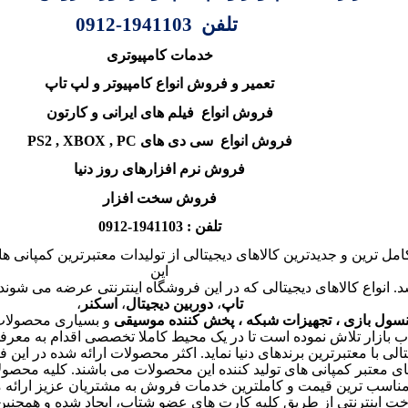
تلفن 1941103-0912
خدمات کامپیوتری
تعمیر و فروش انواع کامپیوتر و لپ تاپ
فروش انواع
فیلم های ایرانی و کارتون
فروش انواع
سی دی های
PS2 , XBOX , PC
فروش نرم افزارهای روز دنیا
فروش سخت افزار
تلفن : 1941103-0912
کامل ترین و جدیدترین کالاهای دیجیتالی از تولیدات معتبرترین کمپانی 
این
د
.
انواع کالاهای دیجیتالی که در این فروشگاه اینترنتی عرضه می شوند
تاپ
،
دوربین دیجیتال
،
اسکنر
،
سول بازی ، تجهیزات شبکه ، پخش کننده موسیقی
و بسیاری محصولات 
ب بازار تلاش نموده است تا در یک محیط کاملا تخصصی اقدام به معرفی
الی با معتبرترین برندهای دنیا نماید
.
اکثر محصولات ارائه شده در این 
ای معتبر کمپانی های تولید کننده این محصولات می باشند. کلیه محصو
ا مناسب ترین قیمت و کاملترین خدمات فروش به مشتریان عزیز ارائه 
خت اینترنتی از طریق کلیه کارت های عضو شتاب، ایجاد شده و همچنین 