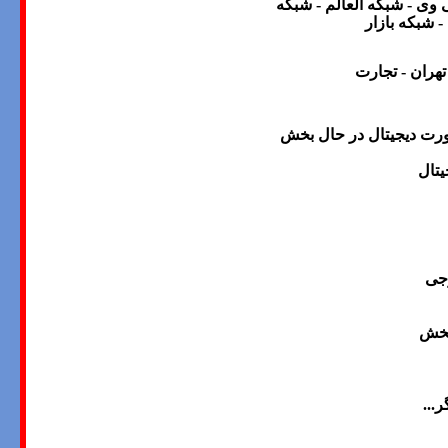
ی وی
-
شبکه العالم
-
شبکه
 شبکه بازار
هران - تجارت
ه دیگر که به صورت دیجیتال در حال بخش
یتال
رجی
پخش
گر
...