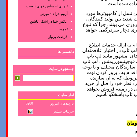
 داده شده است
.
تنهایی احساس خوبی نیست
ن نسل از کامپیوترها مورد
آروم چرا داد میزنی
ت شدید بین تولید کنندگان،
عکس‌ خدا در اشک‌ عاشق‌
ری می بینند، چرا که تنوع
تجربه
ی دچار سردرگمی خواهد
فرصت پرواز
 به ارائه خدمات اطلاع
پ تاپ در اختیار علاقمندان
دانستنی ها
های
مشهور مانند لپ تاپ
 فوجیتسو
زیمنس
، لپ تاپ
 سازندگان مختلف و با توجه
جستجو در سایت
اقدام به ، بروز کردن نوت
ربوطه که به آن سازنده
 نظر خود را قبل از خرید
ی در زمینه فروش نخواهد
لپ تاپ پاسخگو باشیم
آمار سایت
بازدیدهای امروز
5200
جزئیات بیشتر