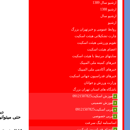
ارشیو سال 1389
ارشیو 1388
ارشیو سال
ارشیو
روابط عمومی و خبرتهران بزرگ
چارت تشکیلاتی هیئت اسکیت
تقویم ورزشی هیئت اسکیت
اعضای هیئت اسکیت
سایتهای مرتبط با هیئت اسکیت
خبرهای کمیته ملی المپیک
خبرهای آکادمی ملی المپیک
خبرهای فدراسیون جهانی اسکیت
وزارت ورزش و جوانان
باشگاه های استان تهران بزرگ
آموزش اسکیت09121507825
آموزش تضمینی
مربی اسکیت09121507825
دی
مربی خصوصی
حتی میتوانی
اساسنامه لیگ سرعت
اعضای فدراسیون اسکیت