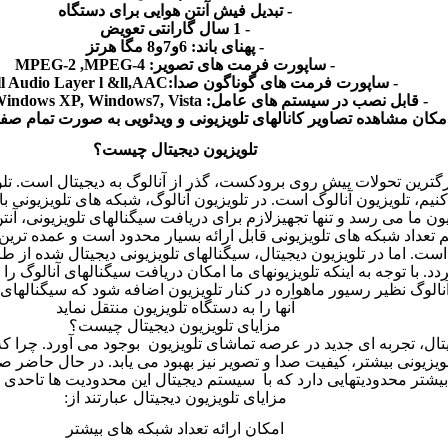
-
تبدیل فیش آنتن هوایی برای دستگاه
- 1
سال گارانتی تعویض
-
پهنای باند
: 6
و7و8 مگا هرتز
-
ساپورت فرمت های تصویر
: MPEG-2 ,MPEG-4
-
ساپورت فرمت های گوناگون صدا
:mpg-ll Audio Layer l &ll,AAC+
-
قابل نصب در سیستم های عامل
: Microsoft Windows XP, Windows7, Vista
مکان مشاهده تصاویر کانالهای تلویزیونی و ویدئویی به صورت تمام صف
تلویزیون دیجیتال چیست؟
رگترین تحولات پیش روی برودکست، گذر از آنالوگ به دیجیتال است. تل
یم، تلویزیون آنالوگ است
.
در تلویزیون آنالوگ، شبکه های تلویزیونی ب
زیون ما می رسد و تنها تجهیزلازم برای دریافت سیگنالهای تلویزیونی، آ
 تعداد شبکه های تلویزیونی قابل ارائه بسیار محدود است و عمده تری
ست. اما در تلویزیون دیجیتال، سیگنالهای تلویزیونی دیجیتال شده از ط
. با توجه به اینکه تلویزیونهای ما امکان دریافت سیگنالهای آنالوگ ر
آنالوگ نظیر رسیور ماهواره در کنار تلویزیون اضافه شود که سیگنالهای 
آنها را به دستگاه تلویزیون منتقل نماید
مزایای تلویزیون دیجیتال چیست؟
ال، تجربه ای جدید در عرصه تماشای تلویزیون بوجود می آورد
.
چرا که
یزیونی بیشتر، کیفیت صدا و تصویر نیز بهبود می یابد. در حال حاضر ص
 بیشتر محدودیتهایی دارد که با سیستم دیجیتال این محدودیت ها تاحدی
مزایای تلویزیون دیجیتال عبارتند از
:
امکان ارائه تعداد شبکه های بیشتر