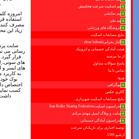
م
تیم اسکیت سرعت هخامنش
امروزه کلم
تیم نمایشی
استفاده قرا
تیم ملی
مصرف کنندگا
فروشگاه های ورزشی
زیاد این م
نتایج مسابقات اسکیت
الناز بحرانیelnaz bahrani
سایت پرشی
هیئت آمادگی جسمانی و ایروبیک
رسانی می نما
از ما بپرسید
قرار گیرد.
های سونی،
ل
پاسخ سوالات متداول
های ایسر
و ل
تماس با ما
به کاربرد م
ورود
بوک خود 
اختصاص دا
بیوگرافی
کسب نمایید
گالری عکس
داشت و
نتایج مسابقات اسکیت شهرداری
فدراسیون اسکیتIran Roller Skating Federation
سایت و وبلاگ ایمیل مهدی مرادی
فدراسیون آمادگی جسمانی
توصیه اجباری برای بازیکنان سرعت
ارشیو 1389