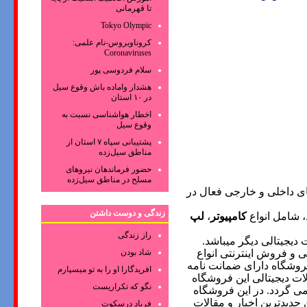
تا قهرمانی
Tokyo Olympic
کروناویروس‌-نام علمی:
Coronaviruses
سلام فردوسی پور
هشدار واماده باش وقوع سیل
در ۱۰ استان
اخطار هواشناسی نسبت به
وقوع سیل
پشتیبانی سپاه ۷ استان از
مناطق سیل‌زده
حضور فرماندهان نیروهای
مسلح در مناطق سیل‌زده
های داخلی و خارجی فعال در
زندگی و دوست داشتن
، شامل انواع
کامپیوتر
،
لپ
راز زندگی
دیجیتالی دیگر میباشد
.
شاد بودن
 و فروش اینترنتی انواع
فروشگاه دارای ضمانت نامه
افریدگارا او را به تو میسپارم
لات دیجیتالی این فروشگاه
نگو که تکراریست
می گردد. در این فروشگاه
جدیدترین اخبار و مقالات
فریاد درسکوت