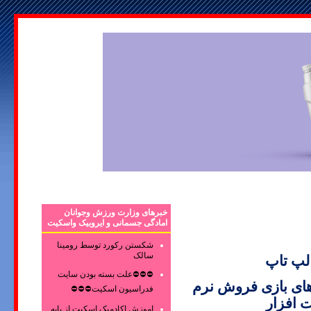
خبرهای وزارت ورزش وجوانان
امادگی جسمانی و ایروبیک واسکیت
شکستن رکورد توسط رومینا
سالک
 لپ تاپ
⛔⛔⛔علت بسته بودن سایت
ای بازی فروش نرم
فدراسیون اسکیت⛔⛔⛔
افزار
اموزش اکادمیک اسکیت از پایه