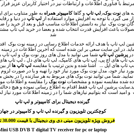
رتبط با فناوری اطلاعات و ارتباطات نیز در اختیار کاربران عزیز قرار
ه های
نوت بوک،
لپ تاپ
و گاها
کامپیوتر همراه
به طور متناوب برای ای
ر می گیرد. با توجه به افزایش موارد استفاده از
لپ تاپ
در دنیا و رقاب
ن نوت بوک نیاز به دانستن اطلاعات مناسب قبل و بعد از خرید را ضرو
حصولات باعث افزایش قدرت انتخاب شده و بعضا در خرید لپ تاپ
مشتر
شد
ن لپ تاپ با هدف ارائه خدمات اطلاع رسانی در زمینه نوت بوک اقدام
ید. در این سایت سعی بر این شده است که آخرین اطلاعات در زمینه ل
 در
پرشین لپ تاپ
شما می توانید با مدل های روز نوت بوک و لپ تاپ 
پ تاپ های اچ پی، لپ تاپ های کامپک، لپ تاپ های دل
، لپ تاپ های
پ تاپ های اپل
...
آشنا شده و بدین ترتیب با مقایسه
لپ تاپ ها
از بین
ورد نیاز خود، مدل نوت بوک مورد نیاز خود را تهیه و یا در صورت لزوم 
نمایید. شما می توانید نوت بوک های مربوط به هر سازنده را در بخش م
ده شده مقایسه نموده و مشخصات
نوت بوک
را مقایسه و اطلاعات مورد
.سایت پرشین لپ تاپ فقط اقدام به اطلاع رسانی نموده و هیچ دخالت
 امید است که بتوانیم نیازهای شما را در زمینه اطلاعات مورد نیاز 
گیرنده دیجیتال برای کامپیوتر
و لپ تاپ
کوچکترین تلویزیون و گیرنده لپ تاپ و کامپیوتر در جهان
فروش ویژه تلویزیون مینی دی وی دیجیتال با قیمت 30.000 تومان
Mini USB DVB T digital TV receiver for pc or laptop