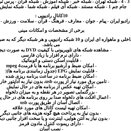
-
شبکه خبر
-
شبکه آموزش
-
شبکه قرآن - پرس ت
جام جم 1
-
شبکه مستند
-
شبکه آی فیلم
-
شبکه شما - شبکه نمایش -
10
کانال رادیویی
:
رادیو ایران - پیام - جوان - معارف
-
فرهنگ - قرآن - سلامت - ورزش - ت
برخی از مشخصات و امکانات مینی
کانال داخلی و ماهواره ای ایران و 10 شبکه رادیویی و هر شبک
می باشد
.
-
مشاهده شبکه های تلویریونی با کیفیت
DVD
به صورت دیج
-
دارای نرم افزار با زبان فارسی
-
قابلیت اسکن دستی و اتوماتیک
-
امکان ضبط و آرشیو برنامه ها با فرمت4
mpeg
-
قابلیت نمایش
EPG (
جدول زمانبندی برنامه ها
)|
-
امکان ضبط برنامه در ساعت برنامه ریزی شده
-
تامین برق مورد نیاز از پورت
usb
، بدون نیاز به آداپتور خا
-
امکان تهیه عکس از برنامه های در حال نمایش
-
بزرگنمایی تصویر در هر نقطه و به میزان دلخواه
-
اعمال افکت های دلخواه صدا بر روی برنامه های در حال 
-
اتصال آسان از طریق پورت
usb
-
امکان تهیه لیست کانال های مورد علاقه
-
بدون نیاز به پرداخت هیچ گونه هزینه های جانبی دیگر
-
بدون نیاز به آنتن هوایی، اینترنت و یا سخت افزار جانبی دی
-
دارای ریموت کنترل مادون قرمز
-
نصب آسان