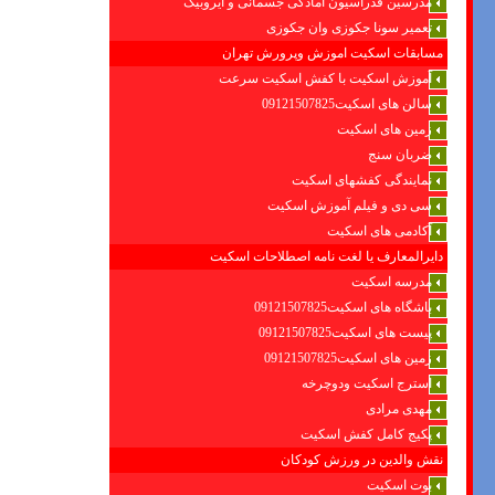
مدرسین فدراسیون امادگی جسمانی و ایروبیک
تعمیر سونا جکوزی وان جکوزی
مسابقات اسکیت اموزش وپرورش تهران
آموزش اسکیت با کفش اسکیت سرعت
سالن های اسکیت09121507825
زمین های اسکیت
ضربان سنج
نمایندگی کفشهای اسکیت
سی دی و فیلم آموزش اسکیت
آکادمی های اسکیت
دایرالمعارف یا لغت نامه اصطلاحات اسکیت
مدرسه اسکیت
باشگاه های اسکیت09121507825
پیست های اسکیت09121507825
زمین های اسکیت09121507825
استرج اسکیت ودوچرخه
مهدی مرادی
پکیج کامل کفش اسکیت
نقش والدین در ورزش کودکان
بوت اسکیت