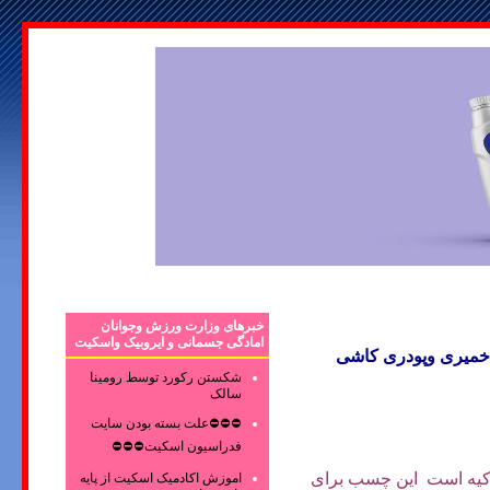
خبرهای وزارت ورزش وجوانان
امادگی جسمانی و ایروبیک واسکیت
یری وپودری کاشی
شکستن رکورد توسط رومینا
سالک
⛔⛔⛔علت بسته بودن سایت
فدراسیون اسکیت⛔⛔⛔
کیه است این چسب برای
اموزش اکادمیک اسکیت از پایه