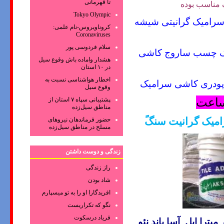
تا قهرمانی
 مناسب بوده
Tokyo Olympic
رامیک گرانیتی شیشه
کروناویروس‌-نام علمی:
Coronaviruses
سلام فردوسی پور
 چسب ساروج کاشی
هشدار واماده باش وقوع سیل
در ۱۰ استان
اخطار هواشناسی نسبت به
دری کاشی سرامیک
وقوع سیل
پشتیبانی سپاه ۷ استان از
مناطق سیل‌زده
میک گرانیت سنگً
حضور فرماندهان نیروهای
مسلح در مناطق سیل‌زده
زندگی و دوست داشتن
راز زندگی
شاد بودن
افریدگارا او را به تو میسپارم
نگو که تکراریست
فریاد درسکوت
میترا اپل
آسا باند
نئو