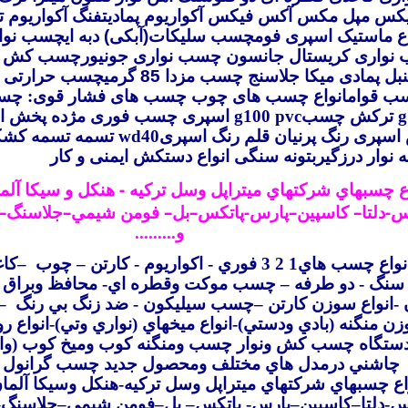
یکس
مپل مکس
آکس فیکس
آکواریوم پمادیتفنگ آکواریوم
ت
اع ماستیک
اسپری
فومچسب سلیکات(آبکی) دبه ایچسب نوا
نواری کریستال جانسون
چسب نواری جونیورچسب کش
نبل
پمادی
میکا
جلاسنج
چسب مزدا 85 گرمیچسب حر
ب قوامانواع چسب های چوب
چسب های فشار قوی
:
چس
g
ترکش
چسب
g100 pvc
اسپری چسب فوری مژده
پخش اس
سپری رنگ پرنیان
قلم رنگ اسپری
wd40
تسمه
تسمه کشکا
ه
نوار درزگیربتونه سنگی
انواع دستکش ایمنی و کار
 چسبهاي شرکتهاي ميتراپل وسل ترکيه - هنکل و سيکا آل
س-دلتا– کاسپين–پارس-پاتکس–بل– فومن شيمي–جلاسنگ–
و.........
ع چسب هاي1 2 3 فوري
-
اکواريوم
-
کارتن – چوب
–
کاغ
 سنگ
-
دو طرفه – چسب موکت وقطره اي- محافظ وبراق ک
ن -انواع سوزن کارتن –چسب سيليکون - ضد زنگ بي رنگ
–
سوزن منگنه (بادي ودستي)-انواع ميخهاي (نواري وتي)-انواع 
ستگاه چسب کش ونوار چسب ومنگنه کوب وميخ کوب (واردا
چاشني درمدل هاي مختلف ومحصول جديد چسب گرانول 
ع چسبهاي شرکتهاي ميتراپل وسل ترکيه-هنکل وسيکا آلمان
س-دلتا–کاسپين–پارس- پاتکس– بل–فومن شيمي–جلاسنگ
–