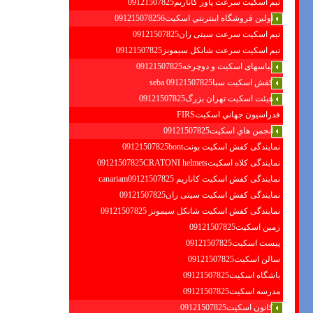
تیم اسکیت سرعت پاور کاناریم09121507825
اولين فروشگاه اينترنتي اسكيت091215078256
تیم اسکیت سرعت سیتی ران09121507825
تیم اسکیت سرعت شانکل سیمونز09121507825
لباسهای اسکیت و دوچرخه09121507825
کفش اسکیت سبا09121507825 seba
هیئت اسکیت تهران بزرگ09121507825
فدراسيون جهاني اسكيتFIRS
انجمن هاي اسكيت09121507825
نمایندگی کفش اسکیت بونت09121507825bont
نمایندگی کلاه اسکیت09121507825CRATONI helmets
نمایندگی کفش اسکیت كاناريم canariam09121507825
نمایندگی کفش اسکیت سیتی ران09121507825
نمایندگی کفش اسکیت شانكل سيمونز 09121507825
زمین اسکیت09121507825
پیست اسکیت09121507825
سالن اسکیت09121507825
باشگاه اسکیت09121507825
مدرسه اسکیت09121507825
کانون اسکیت09121507825