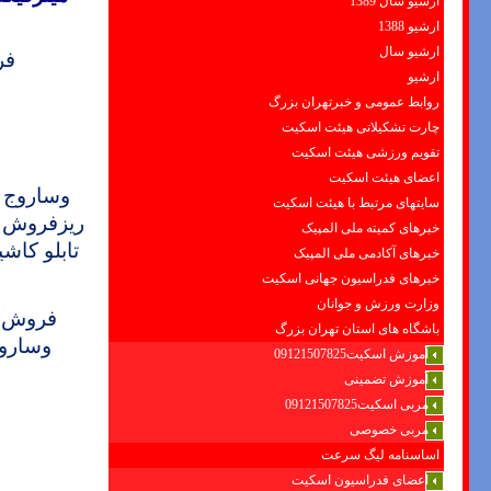
ارشیو سال 1389
ارشیو 1388
ارشیو سال
فر
ارشیو
روابط عمومی و خبرتهران بزرگ
چارت تشکیلاتی هیئت اسکیت
تقویم ورزشی هیئت اسکیت
اعضای هیئت اسکیت
وساروج 
سایتهای مرتبط با هیئت اسکیت
ریز
فروش چ
خبرهای کمیته ملی المپیک
تابلو کاشی
خبرهای آکادمی ملی المپیک
خبرهای فدراسیون جهانی اسکیت
وزارت ورزش و جوانان
فروش چ
باشگاه های استان تهران بزرگ
وساروج
آموزش اسکیت09121507825
آموزش تضمینی
مربی اسکیت09121507825
مربی خصوصی
اساسنامه لیگ سرعت
اعضای فدراسیون اسکیت