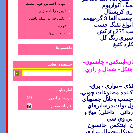
تنهایی احساس خوبی نیست
فنگ آکواریوم
ری کریستال
آروم چرا داد میزنی
چسب آلفا 3 گرمیهمه
عکس‌ خدا در اشک‌ عاشق‌
ارتی انواع تفنگ چسب
تجربه
ب
g275
ترکش
فرصت پرواز
پری رنگ گل
رد کتیغ
دانستنی ها
مان-اينتکس– جانسون–
جستجو در سایت
هنکل–
شمال و رازي
ذي – نواري
-
برق
-
آمار سایت
ننده مصنوعات چوبي-
بازدیدهای امروز
1763
چسب وحلال چسبهاي
رول بولت درسايزهاي
جزئیات بیشتر
تي – داخلي)-ميخ و
پي وي سي
- اينتکس
–
جانسون–
هنکل–شمال ورازي