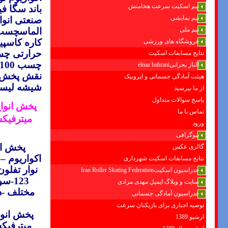
تیم اسکیت سرعت هخامنش
باند
سگا ف
تیم نمایشی
صنعتی
انو
تیم ملی
الماسچسب 
کاره
کاسپی
فروشگاه های ورزشی
حرارتی
چس
نتایج مسابقات اسکیت
چسب
100
الناز بحرانیelnaz bahrani
نقش
پخش ا
هیئت آمادگی جسمانی و ایروبیک
شیشه
لیس
از ما بپرسید
پاسخ سوالات متداول
پخش انواع
تماس با ما
ميترفيک
ورود
بیوگرافی
پخش انوا
گالری عکس
اکواريوم –
نتایج مسابقات اسکیت شهرداری
نوار تفلو
فدراسیون اسکیتIran Roller Skating Federation
123-
سایت و وبلاگ ایمیل مهدی مرادی
مختلف -د
فدراسیون آمادگی جسمانی
توصیه اجباری برای بازیکنان سرعت
پخش انوا
ارشیو 1389
ميترفيک