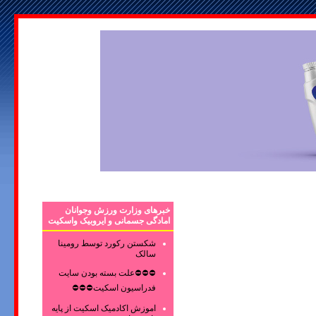
خبرهای وزارت ورزش وجوانان
امادگی جسمانی و ایروبیک واسکیت
شکستن رکورد توسط رومینا
سالک
⛔⛔⛔علت بسته بودن سایت
فدراسیون اسکیت⛔⛔⛔
اموزش اکادمیک اسکیت از پایه