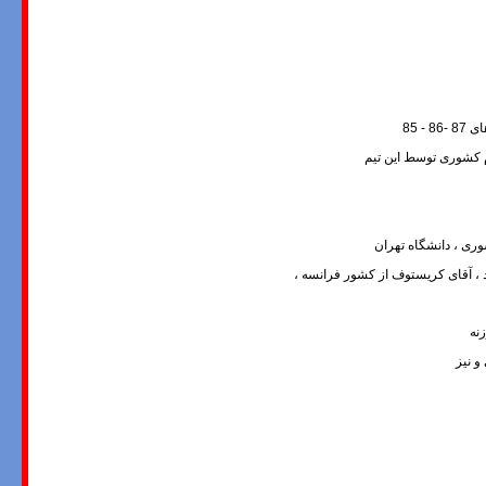
 85
ری ، دانشگاه تهران
ند ، آقای کریستوف از کشور فرانسه ،
نه
و نیز