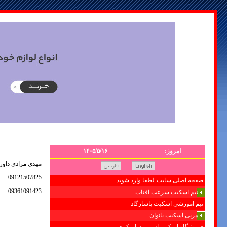
امروز:
۱۴۰۵/۵/۱۶
مهدی مرادی داور
09121507825
صفحه اصلی سایت-لطفا وارد شوید
09361091423
تیم اسکیت سرعت افتاب
تیم اموزشی اسکیت پاسارگاد
مربی اسکیت بانوان