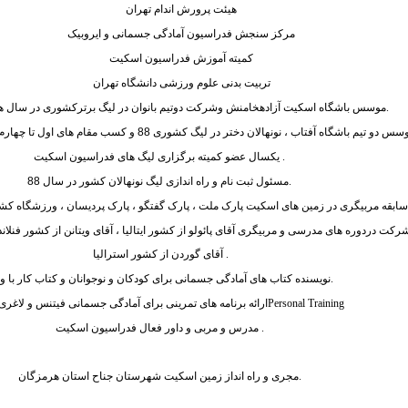
هیئت پرورش اندام تهران
مرکز سنجش فدراسیون آمادگی جسمانی و ایروبیک
کمیته آموزش فدراسیون اسکیت
تربیت بدنی علوم ورزشی دانشگاه تهران
.
موسس باشگاه اسکیت آزادهخامنش وشرکت دوتیم بانوان در لیگ برترکشوری در سال های 87 -86 -
س دو تیم باشگاه آفتاب ، نونهالان دختر در لیگ کشوری 88 و کسب مقام های اول تا چهارم کشوری توسط این تیم
.
یکسال عضو کمیته برگزاری لیگ های فدراسیون اسکیت
.
مسئول ثبت نام و راه اندازی لیگ نونهالان کشور در سال 88
سابقه مربیگری در زمین های اسکیت پارک ملت ، پارک گفتگو ، پارک پردیسان ، ورزشگاه کشو
شرکت دردوره های مدرسی و مربیگری آقای پائولو از کشور ایتالیا ، آقای ویتانن از کشور فنلا
.
آقای گوردن از کشور استرالیا
.
نویسنده کتاب های آمادگی جسمانی برای کودکان و نوجوانان و کتاب کار با وز
Personal Training
ارائه برنامه های تمرینی برای آمادگی جسمانی فیتنس و لاغری 
.
مدرس و مربی و داور فعال فدراسیون اسکیت
.
مجری و راه انداز زمین اسکیت شهرستان جناح استان هرمزگان