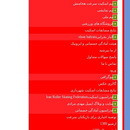
تیم اسکیت سرعت هخامنش
تیم نمایشی
تیم ملی
فروشگاه های ورزشی
نتایج مسابقات اسکیت
الناز بحرانیelnaz bahrani
هیئت آمادگی جسمانی و ایروبیک
از ما بپرسید
پاسخ سوالات متداول
تماس با ما
ورود
بیوگرافی
گالری عکس
نتایج مسابقات اسکیت شهرداری
فدراسیون اسکیتIran Roller Skating Federation
سایت و وبلاگ ایمیل مهدی مرادی
فدراسیون آمادگی جسمانی
توصیه اجباری برای بازیکنان سرعت
ارشیو 1389