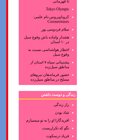
تا قهرمانی
Tokyo Olympic
کروناویروس‌-نام علمی:
Coronaviruses
سلام فردوسی پور
هشدار واماده باش وقوع سیل
در ۱۰ استان
اخطار هواشناسی نسبت به
وقوع سیل
پشتیبانی سپاه ۷ استان از
مناطق سیل‌زده
حضور فرماندهان نیروهای
مسلح در مناطق سیل‌زده
زندگی و دوست داشتن
راز زندگی
شاد بودن
افریدگارا او را به تو میسپارم
نگو که تکراریست
فریاد درسکوت