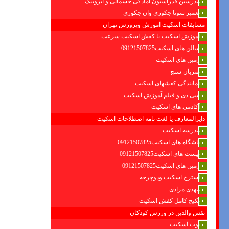
مدرسین فدراسیون امادگی جسمانی و ایروبیک
تعمیر سونا جکوزی وان جکوزی
مسابقات اسکیت اموزش وپرورش تهران
آموزش اسکیت با کفش اسکیت سرعت
سالن های اسکیت09121507825
زمین های اسکیت
ضربان سنج
نمایندگی کفشهای اسکیت
سی دی و فیلم آموزش اسکیت
آکادمی های اسکیت
دایرالمعارف یا لغت نامه اصطلاحات اسکیت
مدرسه اسکیت
باشگاه های اسکیت09121507825
پیست های اسکیت09121507825
زمین های اسکیت09121507825
استرج اسکیت ودوچرخه
مهدی مرادی
پکیج کامل کفش اسکیت
نقش والدین در ورزش کودکان
بوت اسکیت