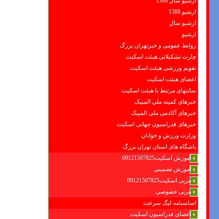
ارشیو سال 1389
ارشیو 1388
ارشیو سال
ارشیو
روابط عمومی و خبرتهران بزرگ
چارت تشکیلاتی هیئت اسکیت
تقویم ورزشی هیئت اسکیت
اعضای هیئت اسکیت
سایتهای مرتبط با هیئت اسکیت
خبرهای کمیته ملی المپیک
خبرهای آکادمی ملی المپیک
خبرهای فدراسیون جهانی اسکیت
وزارت ورزش و جوانان
باشگاه های استان تهران بزرگ
آموزش اسکیت09121507825
آموزش تضمینی
مربی اسکیت09121507825
مربی خصوصی
اساسنامه لیگ سرعت
اعضای فدراسیون اسکیت