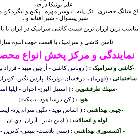
علم یونیکا درجه
اع شلنگ حصیری - تک پایه - دوسر مهره - پکیج و ابگرمکن 
شیر پیسوال - شیر آفتابه و
...
ناسب ترین ارزان ترین قیمت کاشی سرامیک در ایران با بال
تامین کاشی و سرامیک با قیمت جهت انبوه سازا
نمایندگی و مرکز پخش انواع محصو
-
کاشی و سرامیک :
( روناس کاشی - اُرچین میبد - فرزاد بیر
ساختمانی :
(قهرمان- درخشان-نوتريكا- پارس نگین- کویرا
-
سينك ظرفشويي :
( استيل البرز- اخوان - ايليا اس
-
هود :
( كن-درسا هود- بيمكث)
-
چینی بهداشتی :
( الماس نويد - نگین سرام یزد- ایس
-
لوله و اتصالات :
( امین شیر - آذران -دي ان ... 
-
اکسسوری بهداشتی :
(سنی پلاست- بتيس- كاترين -