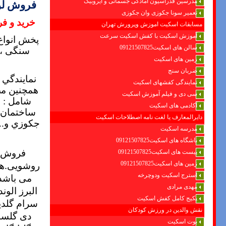
مدرسین فدراسیون امادگی جسمانی و ایروبیک
فروش لوا
تعمیر سونا جکوزی وان جکوزی
خرید و ف
مسابقات اسکیت اموزش وپرورش تهران
آموزش اسکیت با کفش اسکیت سرعت
پخش انواع
سالن های اسکیت09121507825
سنگی ، 
زمین های اسکیت
ضربان سنج
نمايندگي 
نمایندگی کفشهای اسکیت
همچنين مص
سی دی و فیلم آموزش اسکیت
شامل : 
آکادمی های اسکیت
ساختمان –
دایرالمعارف یا لغت نامه اصطلاحات اسکیت
جكوزي و...
مدرسه اسکیت
باشگاه های اسکیت09121507825
فروش ا
پیست های اسکیت09121507825
روشویی.هود
زمین های اسکیت09121507825
استرج اسکیت ودوچرخه
می باشد
مهدی مرادی
البرز الو
پکیج کامل کفش اسکیت
سرام گلدی
نقش والدین در ورزش کودکان
دی گلسار
بوت اسکیت