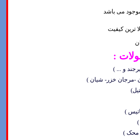
موجود می باشد
ا ترین کیفیت
ن
لات :
جند و ... )
ن -مرجان خزر- شیان )
تيل)
اتیس )
)
 محک )