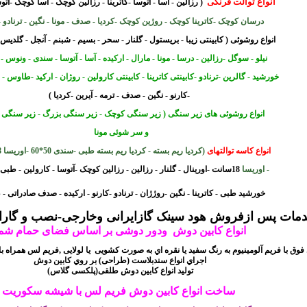
انواع توالت فرنگی
( رزالین - آسا - آتوسا -کاترینا - رزالین کوچک - آسا کوچک -آت
درسان کوچک -کاترینا کوچک - روژین کوچک -کردیا - صدف - مونا - نگین - ترناد
و -
انواع روشوئی
( کابینتی زیبا - بریستول - گلنار - سحر - بسیم - شبنم - آنجل - گلدیس
نیلو - سوگل -
رزالین - درسا - مونا - مارال - ارکیده - آسا - آتوسا - سندی - ونوس -
خورشید - گالرین -ترنادو -کابینتی
کاترینا - کابینتی کارولین - روژان - ارکید -طاوس - 2کاسه ارکید
-کارنو - نگین - صدف - ترمه - آیرین -کردیا )
انواع روشوئی های زیر سنگی ( زیر سنگی کوچک - زیر سنگی بزرگ - زیر سنگی 
و سر شوئی مونا
انواع کاسه توالتهای
(کردیا ریم بسته - کردیا ریم بسته طبی -سندی 50*60 -اوریسا 28 سانت
- اوریسا
18سانت -اورینال - گلنار - رزالین - رزالین کوچک -آتوسا - کارولین - طبی رزالین -
خورشید طبی - کاترینا - نگین -
روژژان - ترنادو -کارنو - ارکیده - صدف صادراتی 
ات پس ازفروش هود سینک گازایرانی وخارجی-نصب و گارانتی
انواع
کابین دوش
ودور دوشی بر اساس فضای حمام شم
فوق با فريم آلومينيوم به رنگ سفید يا نقره اي به صورت کشویی
یا لولایی ,فریم لس
همراه ب
اجراي انواع سندبلاست (طراحی) بر روي کابين دوش
(تولید انواع کابین دوش طلقی(پلکسی گلاس
ساخت انواع کابین دوش فریم لس با شیشه سکوریت