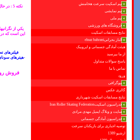
تیم اسکیت سرعت هخامنش
تیم نمایشی
تیم ملی
فروشگاه های ورزشی
يكي از نگرانيه
نتایج مسابقات اسکیت
اين است كه در ص
الناز بحرانیelnaz bahrani
هیئت آمادگی جسمانی و ایروبیک
فیلترهای ت
از ما بپرسید
-هیترهای سونای
پاسخ سوالات متداول
تماس با ما
فروش
رو
ورود
بیوگرافی
گالری عکس
نتایج مسابقات اسکیت شهرداری
فدراسیون اسکیتIran Roller Skating Federation
سایت و وبلاگ ایمیل مهدی مرادی
فدراسیون آمادگی جسمانی
توصیه اجباری برای بازیکنان سرعت
ارشیو 1389