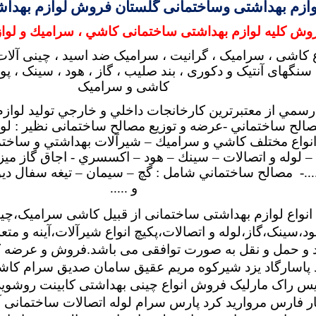
زم بهداشتی وساختمانی گلستان فروش لوازم بهداشت
روش کلیه لوازم بهداشتی ساختمانی كاشي ، سراميك و لوا
 کاشی ، سرامیک ، گرانیت ، سرامیک ضد اسید ، چینی آلات 
سنگهای آنتیک و دکوری ، بند صلیب ، گاز ، هود ، سینک ، 
کاشی و سرامیک
رسمي از معتبرترين كارخانجات داخلي و خارجي توليد لواز
الح ساختماني -عرضه و توزيع مصالح ساختمانی نظیر : لو
انواع مختلف كاشي و سراميك – شيرآلات بهداشتي و ساختم
 لوله و اتصالات – سينك – هود – اكسسري - اجاق گاز ميزي
..- مصالح ساختماني شامل : گچ – سيمان – تيغه سفال دي
و .....
نواع لوازم بهداشتی ساختمانی از قبیل کاشی سرامیک،چین
،سینک،گاز،لوله و اتصالات،پکیچ انواع شیرآلات،آینه و متعل
 و حمل و نقل به صورت توافقی می باشد.فروش و عرضه کا
ند پاسارگاد یزد شیرکوه مریم عقیق سامان صدیق سرام کا
س راک مارلیک فروش انواع چینی بهداشتی کابینت روشوی
 فارس مروارید کرد پارس سرام لوله اتصالات ساختمانی آذی