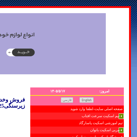
امروز:
۱۴۰۵/۵/۱۷
فروش وخدما
زیرسنگی09121507825
صفحه اصلی سایت-لطفا وارد شوید
تیم اسکیت سرعت افتاب
تیم اموزشی اسکیت پاسارگاد
مربی اسکیت بانوان