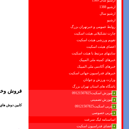
ارشیو سال 1389
ارشیو 1388
ارشیو سال
ارشیو
روابط عمومی و خبرتهران بزرگ
چارت تشکیلاتی هیئت اسکیت
تقویم ورزشی هیئت اسکیت
اعضای هیئت اسکیت
سایتهای مرتبط با هیئت اسکیت
خبرهای کمیته ملی المپیک
خبرهای آکادمی ملی المپیک
خبرهای فدراسیون جهانی اسکیت
وزارت ورزش و جوانان
باشگاه های استان تهران بزرگ
فروش وخدم
آموزش اسکیت09121507825
آموزش تضمینی
کابين دوش هاي 
مربی اسکیت09121507825
مربی خصوصی
اساسنامه لیگ سرعت
اعضای فدراسیون اسکیت