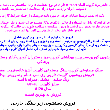
دبلیوسی ایران وارد می شود دارای ضخامت 8 سانتیمتر می باشند .
نکته 6: نصب توسط نصابان حرفه ای مورد تایید فروشگاه از جمله شرایط گارانتی کالا می باشد.
اي افرادي كه مايل به استفاده از فلاش تانكهاي توكار هستند خراب شدن و نياز احتما
ورت نياز به تعمير بايد كاشي ها وديوار شكسته و شكافته شوند . در حالي كه اينگون
فلاش تانك هاي توكار از طريق پنل كليد آنها انجام مي شود .
فروش کلیه لوازم استخر سونا و جکوزی شامل:
صفیه آب استخر الکتروپمپهای مرتبط با استخر و جکوزی چراغ استخری-
نردبان
استخر -گ
 خشک و بخار -دیگ بخار گازسوز و گازوئیل سوز جهت سونای بخار- لوازم جانبی سون
نگهداری استخر مواد شیمیایی تصفیه آب شامل انواع کلر و مواد دی
شویی
کورین-سرویس بهداشتی کورین-میز رستوران کورین-کانتر رستورا
پزشکی
سنگ مصنوعی کورین،سنگ مصنوعی
کابینت
آشپزخانه،قیمت صفح
فروش
روشویی
کابینت دار پی وی سی حمام و سرویس بهد
رنگ سفید – مشکی همراه با آیینه
سایز کابینت :46×60
مدل 8120
فروش به بهترین قیمت
فروش دستشویی زیر سنگی خارجی