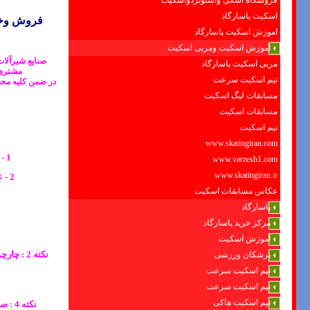
فروشگاه اسکی واسنوبردواسکیت
اسکیت پاسارگاد
فروش وخدم
اموزش اسکیت پاسارگاد
اموزش اسکیت ومربی اسکیت
صنایع شیرآلا
مربی اسکیت پاسارگاد
مشتری مدا
تیم اسکیت سرعت
در ضمن کلیه محص
مسابقات لیگ اسکیت
مسابقات اسکیت
تیم اسکیت
www.skatingiran.com
1 - افزايش زیبایی فضای داخلی سرویس بهداشتی و افزایش فضا به دلیل قرار داشتن مخزن فلاش داخل دیوار
www.varzesh1.com
www.skatingiran.ir
2 - عملکرد بی صدا در انواع مرغوب و مارکهای معتبر به دلیل عایق بودن مخزن و استفاده از شناورهای مخصوص
عکاس مسابقات اسکیت
پاسارگاد
مرکز خرید پاسارگاد
آموزش اسکیت
نکته 2 
پزشکان ورزشی
تیم اسکیت سرعت
تیم اسکیت سرعت
تیم اسکیت هاکی
نکته 4 : صرفه جویی و مصرف بهینه آب از جمله مزایای این نوع فلاش تانکها می باشد . حداقل میزان مصرف 3 لیتر می باشد .