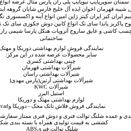
 سمنان سوپرپایپ نیوپایپ پلی ران پارس متال عرضه انواع
 شیبه قهرمان اخوان ایده آل خلیج فارس شایان گروهه اید
سیم ایران کیز ایران کیتز ژاپن امین انواع آینه و اکسسوری 
 پاکریز پاندا سای تک انواع کابین دوش جکوزی سای تک تو
چسب کاشی و عایق ساروج آتروپات هنکل پارسا شیمی رازی
ساختمانی
نمایندگی فروش لوازم بهداشتی دوریکا و مهتک
سایر محصولات عرضه شده در این مرکز
:
چینی بهداشتی کسری
شیرآلات بهداشتی قهرمان
شیرآلات بهداشتی راسان
شیرآلات بهداشتی آرتین(پارس مهدی
)
شیرآلات
KWC
استیل البرز
لوازم بهداشتی مهتک و دوریکا
نمایندگی فروش فلاش تانک محک - دوریکا و
vad
ی و عمده شلنگ توالت فنری و دوش فنری ممتاز سفارشی 
کششی به قیمت تولیدی همراه با بسته بندی شک
شلنگ توالت فنری
ABS