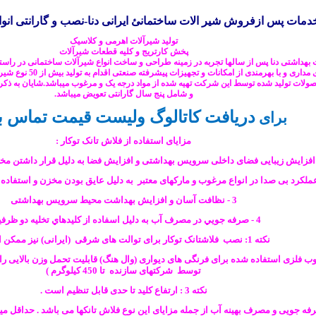
ات پس ازفروش شیر الات ساختمانئ ایرانی دنا-نصب و گارانتی انواع
تولید شیرآلات اهرمی و کلاسیک
پخش کارتریج و کلیه قطعات شیرآلات
ت بهداشتی
دنا
پس از سالها تجربه در زمینه طراحی و ساخت انواع شیرآلات ساختمانی در را
ری و با بهرمندی از امکانات و تجهیزات پیشرفته صنعتی اقدام به تولید بیش از 50 نوع شیرآلات بهداشتی نموده است.
ولات تولید شده توسط این شرکت تهیه شده از مواد درجه یک و مرغوب میباشد.شایان به ذکر 
و شامل پنج سال گارانتی تعویض میباشد.
دریافت کاتالوگ ولیست قیمت تماس ب
برای
مزایای استفاده از فلاش تانک توکار :
3 - نظافت آسان و افزایش بهداشت محیط سرویس بهداشتی
4 - صرفه جويي در مصرف آب به دليل اسفاده از كليدهاي تخليه دو ظرفيته
نکته 1: نصب فلاشتانک توکار برای توالت های شرقی (ایرانی) نیز ممکن است .
: چارچوب فلزی استفاده شده برای فرنگی های دیواری (وال هنگ) قابلیت تحمل وزن بالایی ر
توسط شرکتهای سازنده تا 450 کیلوگرم )
نکته 3 : ارتفاع کلید تا حدی قابل تنظیم است .