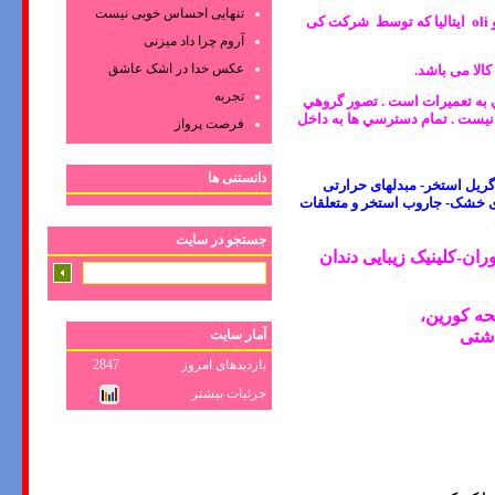
تنهایی احساس خوبی نیست
نکته 5 : در حال حاضر برند گروهه آلمان (Grohe) دارای دو نوع ضخامت 8 و 12 سانتیمتر می باشد . و oli ایتالیا که توسط شرکت کی
آروم چرا داد میزنی
عکس‌ خدا در اشک‌ عاشق‌
تجربه
لي به تعميرات است . تصور گروهي
ه نيست . تمام دسترسي ها به داخل
فرصت پرواز
دانستنی ها
ریل استخر- مبدلهای حرارتی
ای خشک- جاروب استخر و متعلقات
جستجو در سایت
ن-کلینیک زیبایی دندان
ه کورین،
آمار سایت
اشتی
بازدیدهای امروز
2847
جزئیات بیشتر