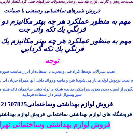
ب،سرویس و گارانتی لوازم بهداشتی و سایر محصولات شرکتهای چینی کرد،گلسار فارس،ری
فروش شیرهای ساختمانی وصنعتی با ضمانت
مهم به منظور عملكرد هر چه بهتر مكانيزم دو ز
فرنگي يك تكه واتر جت
مهم به منظور عملكرد هر چه بهتر مكانيزم يك ز
فرنگي يك تكه گردابي
توجه
نصب
شیرآلات
توسط افراد فنی و مجرب با استفاده از ابزار مناسب صورت
م نصب درپوش لوله ها باز می شودتا شن و ماسه و زوائد داخل آنها همراه جریان آب ب
گیری از آسیب دیدن مغزی سرامیکی چنانچه شبکه ی لوله کشی ساختمان فاقد فیلتر م
شیر پیسوال فیلتر دار استفاده فرمایید
فروش لوازم بهداشتی وساختمانی09121507825
فروشگاه های لوازم بهداشتی ساختمانی
فروش لوازم بهداشتی
فروش لوازم بهداشتی وساختمانی تهرا