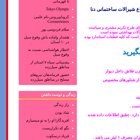
تا قهرمانی
 شیرالات ساختمانی دنا
Tokyo Olympic
کروناویروس‌-نام علمی:
Coronaviruses
ستای طرح تکریم مشتری و سیاست
سلام فردوسی پور
است که کلیه قطعات استاندارد بوده
هشدار واماده باش وقوع سیل
در ۱۰ استان
اخطار هواشناسی نسبت به
گیرید
وقوع سیل
پشتیبانی سپاه ۷ استان از
مناطق سیل‌زده
حضور فرماندهان نیروهای
مسلح در مناطق سیل‌زده
زندگی و دوست داشتن
راز زندگی
شاد بودن
ا دارد . (طبق اطلاعات داده شده
افریدگارا او را به تو میسپارم
نگو که تکراریست
فریاد درسکوت