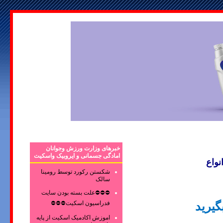
خبرهای وزارت ورزش وجوانان
امادگی جسمانی و ایروبیک واسکیت
واع
شکستن رکورد توسط رومینا
سالک
⛔⛔⛔علت بسته بودن سایت
فدراسیون اسکیت⛔⛔⛔
گیرید
اموزش اکادمیک اسکیت از پایه