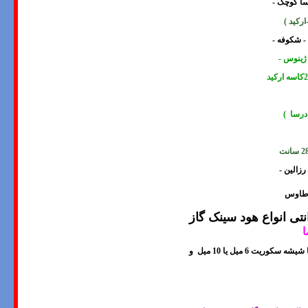
وسا کوچک -
ارکید
)
 - شکوفه -
 ژینوس -
درسا )
- طاوس
 انواع هود سینک گاز
ا
ا شيشه سکوريت
6 میل یا 10
میل و