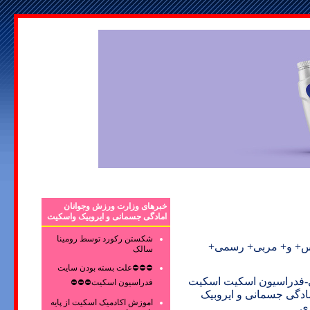
خبرهای وزارت ورزش وجوانان
امادگی جسمانی و ایروبیک واسکیت
شکستن رکورد توسط رومینا
رس+ و+ مربی+ رسمی+
سالک
⛔⛔⛔علت بسته بودن سایت
ی-فدراسیون اسکیت اسکیت
فدراسیون اسکیت⛔⛔⛔
دگی جسمانی و ایروبیک
اموزش اکادمیک اسکیت از پایه
ری