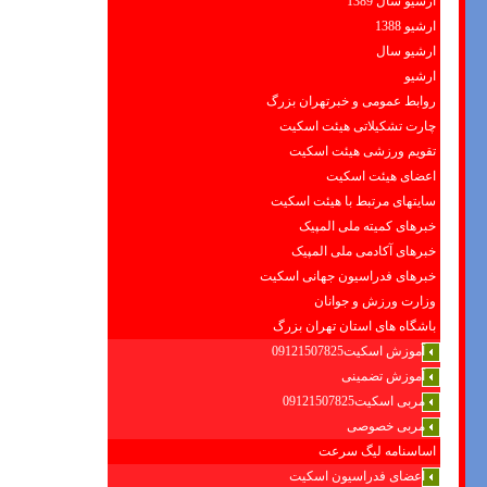
ارشیو سال 1389
ارشیو 1388
ارشیو سال
ارشیو
روابط عمومی و خبرتهران بزرگ
چارت تشکیلاتی هیئت اسکیت
تقویم ورزشی هیئت اسکیت
اعضای هیئت اسکیت
سایتهای مرتبط با هیئت اسکیت
خبرهای کمیته ملی المپیک
خبرهای آکادمی ملی المپیک
خبرهای فدراسیون جهانی اسکیت
وزارت ورزش و جوانان
باشگاه های استان تهران بزرگ
آموزش اسکیت09121507825
آموزش تضمینی
مربی اسکیت09121507825
مربی خصوصی
اساسنامه لیگ سرعت
اعضای فدراسیون اسکیت