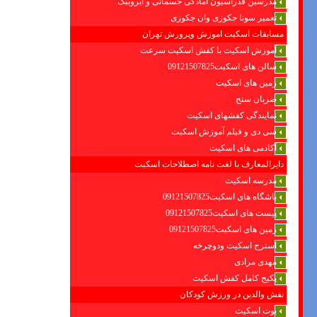
مدرسین فدراسیون امادگی جسمانی و ایروبیک
تعمیر سونا جکوزی وان جکوزی
مسابقات اسکیت اموزش وپرورش تهران
آموزش اسکیت با کفش اسکیت سرعت
سالن های اسکیت09121507825
زمین های اسکیت
ضربان سنج
نمایندگی کفشهای اسکیت
سی دی و فیلم آموزش اسکیت
آکادمی های اسکیت
دایرالمعارف یا لغت نامه اصطلاحات اسکیت
مدرسه اسکیت
باشگاه های اسکیت09121507825
پیست های اسکیت09121507825
زمین های اسکیت09121507825
استرج اسکیت ودوچرخه
مهدی مرادی
پکیج کامل کفش اسکیت
نقش والدین در ورزش کودکان
بوت اسکیت