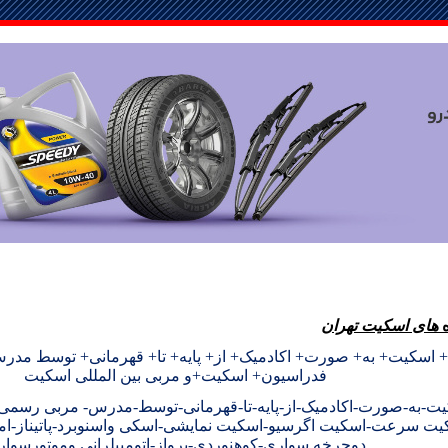
ه
های اسکیت تهران
اسکیت+ به+ صورت+ اکادمیک+ از+ پایه+ تا+ قهرمانی+ توسط مد
فدراسیون+ اسکیت+و مربی بین المللی اسکیت
ت-به-صورت-اکادمیک-از-پایه-تا-قهرمانی-توسط-مدرس- مربی رسم
یت سرعت-اسکیت اگرسیو-اسکیت نمایشی-اسکی واسنوبرد-پاتیناز-اما
دوچرخه سواری-کوهنوردی-پرواز-اتومبیلرانی وموتورسوا