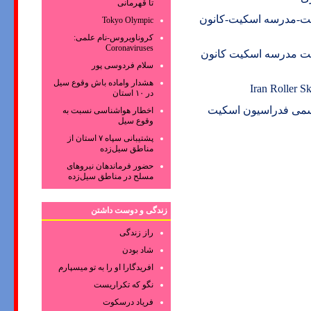
تا قهرمانی
ت-مدرسه اسکیت-کانون
Tokyo Olympic
کروناویروس‌-نام علمی:
Coronaviruses
ت مدرسه اسکیت کانون
سلام فردوسی پور
هشدار واماده باش وقوع سیل
Iran Roller 
در ۱۰ استان
رسمی فدراسیون اسکیت
اخطار هواشناسی نسبت به
وقوع سیل
پشتیبانی سپاه ۷ استان از
مناطق سیل‌زده
حضور فرماندهان نیروهای
مسلح در مناطق سیل‌زده
زندگی و دوست داشتن
راز زندگی
شاد بودن
افریدگارا او را به تو میسپارم
نگو که تکراریست
فریاد درسکوت