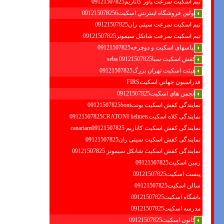
تیم اسکیت سرعت پاور کاناریم09121507825
اولين فروشگاه اينترنتي اسكيت091215078256
تیم اسکیت سرعت سیتی ران09121507825
تیم اسکیت سرعت شانکل سیمونز09121507825
لباسهای اسکیت و دوچرخه09121507825
کفش اسکیت سبا09121507825 seba
هیئت اسکیت تهران بزرگ09121507825
فدراسيون جهاني اسكيتFIRS
انجمن هاي اسكيت09121507825
نمایندگی کفش اسکیت بونت09121507825bont
نمایندگی کلاه اسکیت09121507825CRATONI helmets
نمایندگی کفش اسکیت كاناريم canariam09121507825
نمایندگی کفش اسکیت سیتی ران09121507825
نمایندگی کفش اسکیت شانكل سيمونز 09121507825
زمین اسکیت09121507825
پیست اسکیت09121507825
سالن اسکیت09121507825
باشگاه اسکیت09121507825
مدرسه اسکیت09121507825
کانون اسکیت09121507825