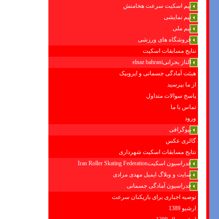
تیم اسکیت سرعت هخامنش
تیم نمایشی
تیم ملی
فروشگاه های ورزشی
نتایج مسابقات اسکیت
الناز بحرانیelnaz bahrani
هیئت آمادگی جسمانی و ایروبیک
از ما بپرسید
پاسخ سوالات متداول
تماس با ما
ورود
بیوگرافی
گالری عکس
نتایج مسابقات اسکیت شهرداری
فدراسیون اسکیتIran Roller Skating Federation
سایت و وبلاگ ایمیل مهدی مرادی
فدراسیون آمادگی جسمانی
توصیه اجباری برای بازیکنان سرعت
ارشیو 1389