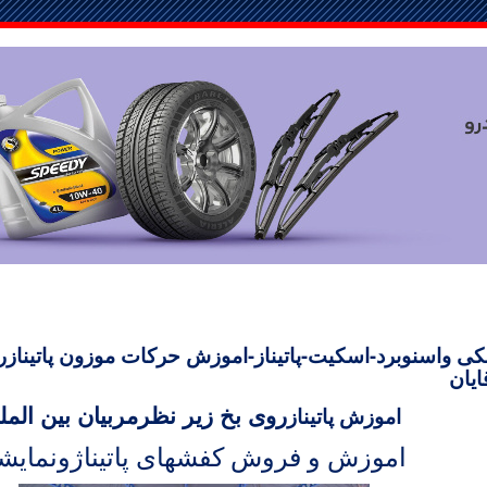
 واسنوبرد-اسکیت-پاتیناز-اموزش حرکات موزون پاتینازرو
ایان
روی بخ زیر نظرمربیان بین المل
اموزش پاتیناز
اموزش و فروش کفشهای پاتیناژونمای