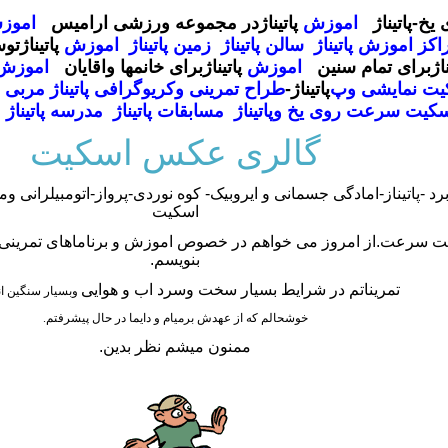
خ-پاتيناژ
اموزش
پاتيناژ
در مجموعه ورزشی ارامیس
امو
اکز اموزش
پاتيناژ
سالن
پاتيناژ
زمین
پاتيناژ
اموزش
پاتيناژ
توس
ناژ
برای تمام سنین
اموزش
پاتيناژ
برای خانمها واقایان
اموزش
ت نمایشی وپ
پاتيناژ
-
طراح تمرینی وکریوگرافی
پاتيناژ
مربی 
سکیت سرعت روی یخ و
پاتيناژ
مسابقات
پاتيناژ
مدرسه
پاتيناژ
گالری عکس اسکیت
د -پاتیناز-امادگی جسمانی و ایروبیک- کوه نوردی-پرواز-اتومبیلرانی 
اسکیت
یت سرعت.از امروز می خواهم در خصوص اموزش و برناماهای تمرین
بنویسم.
تمریناتم در شرایط بسیار سخت وسرد اب و هوایی
وبسیار سنگین ان
خوشحالم که از عهدش برمیام و دایما در حال پیشرفتم.
ممنون میشم نظر بدین.