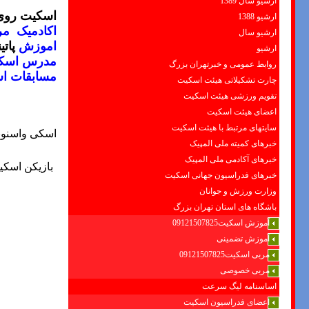
ارشیو سال 1389
اسکیت روی ی
ارشیو 1388
اکادمیک
مر
ارشیو سال
اموزش
پاتي
ارشیو
مدرس اسکی
روابط عمومی و خبرتهران بزرگ
مسابقات ا
چارت تشکیلاتی هیئت اسکیت
تقویم ورزشی هیئت اسکیت
اعضای هیئت اسکیت
سایتهای مرتبط با هیئت اسکیت
اسکی واسنوبر
خبرهای کمیته ملی المپیک
خبرهای آکادمی ملی المپیک
بازیکن اسک
خبرهای فدراسیون جهانی اسکیت
وزارت ورزش و جوانان
باشگاه های استان تهران بزرگ
آموزش اسکیت09121507825
آموزش تضمینی
مربی اسکیت09121507825
مربی خصوصی
اساسنامه لیگ سرعت
اعضای فدراسیون اسکیت