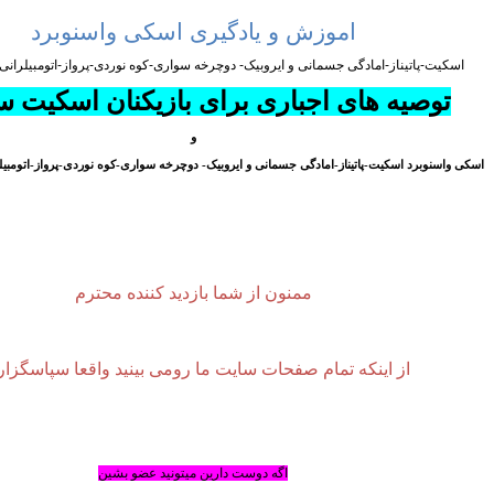
اموزش و یادگیری اسکی واسنوبرد
اسکیت-پاتیناز-امادگی جسمانی و ایروبیک- دوچرخه سواری-کوه نوردی-پرواز-اتومبیلران
توصیه های اجباری برای بازیکنان
اسکیت س
و
اسکی واسنوبرد اسکیت-پاتیناز-امادگی جسمانی و ایروبیک- دوچرخه سواری-کوه نوردی-پرواز-اتومبی
ممنون از شما بازدید کننده محترم
از اینکه تمام صفحات سایت ما رومی بینید واقعا سپاسگزا
اگه دوست دارین میتونید عضو بشین