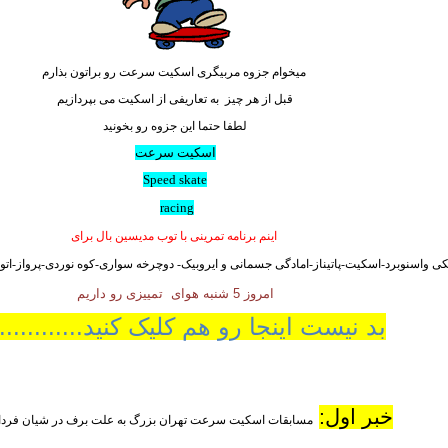
میخوام جزوه مربیگری اسکیت سرعت رو براتون بذارم
قبل از هر چیز به تعاریفی از اسکیت می بپردازیم
لطفا حتما این جزوه رو بخونید
اسکیت سرعت
Speed skate
racing
اینم برنامه تمرینی با توب مدیسین بال برای
ی واسنوبرد-اسکیت-پاتیناز-امادگی جسمانی و ایروبیک- دوچرخه سواری-کوه نوردی-پرواز-اتو
امروز 5 شنبه هوای تمییزی رو داریم
بد نیست اینجا رو هم کلیک کنید..............
خبر اول:
مسابقات اسکیت سرعت تهران بزرگ به علت برف در شیان فردا 