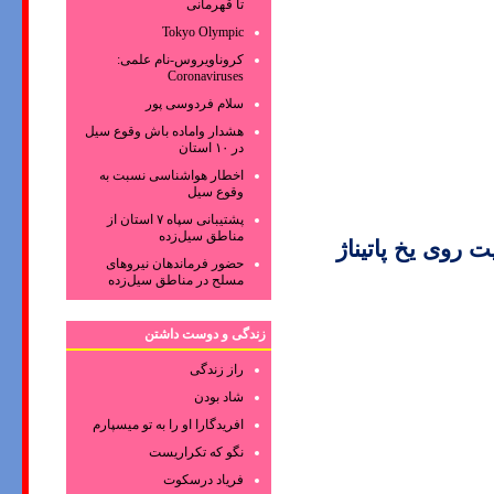
تا قهرمانی
Tokyo Olympic
کروناویروس‌-نام علمی:
Coronaviruses
سلام فردوسی پور
هشدار واماده باش وقوع سیل
در ۱۰ استان
اخطار هواشناسی نسبت به
وقوع سیل
پشتیبانی سپاه ۷ استان از
مناطق سیل‌زده
 روی یخ پاتیناژ
حضور فرماندهان نیروهای
مسلح در مناطق سیل‌زده
زندگی و دوست داشتن
راز زندگی
شاد بودن
افریدگارا او را به تو میسپارم
نگو که تکراریست
فریاد درسکوت