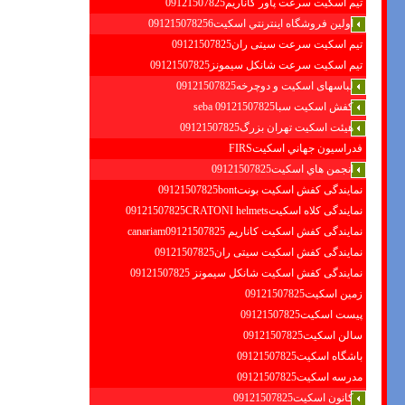
تیم اسکیت سرعت پاور کاناریم09121507825
اولين فروشگاه اينترنتي اسكيت091215078256
تیم اسکیت سرعت سیتی ران09121507825
تیم اسکیت سرعت شانکل سیمونز09121507825
لباسهای اسکیت و دوچرخه09121507825
کفش اسکیت سبا09121507825 seba
هیئت اسکیت تهران بزرگ09121507825
فدراسيون جهاني اسكيتFIRS
انجمن هاي اسكيت09121507825
نمایندگی کفش اسکیت بونت09121507825bont
نمایندگی کلاه اسکیت09121507825CRATONI helmets
نمایندگی کفش اسکیت كاناريم canariam09121507825
نمایندگی کفش اسکیت سیتی ران09121507825
نمایندگی کفش اسکیت شانكل سيمونز 09121507825
زمین اسکیت09121507825
پیست اسکیت09121507825
سالن اسکیت09121507825
باشگاه اسکیت09121507825
مدرسه اسکیت09121507825
کانون اسکیت09121507825