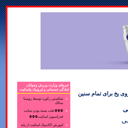
خبرهای وزارت ورزش وجوانان
امادگی جسمانی و ایروبیک واسکیت
ی یخ برای تمام سنین
شکستن رکورد توسط رومینا
سالک
ی
⛔⛔⛔علت بسته بودن سایت
فدراسیون اسکیت⛔⛔⛔
شی
اموزش اکادمیک اسکیت از پایه