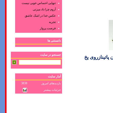
تنهایی احساس خوبی نیست
آروم چرا داد میزنی
عکس‌ خدا در اشک‌ عاشق‌
تجربه
فرصت پرواز
دانستنی ها
جستجو در سایت
اتینازروی یخ
آمار سایت
بازدیدهای امروز
3838
جزئیات بیشتر