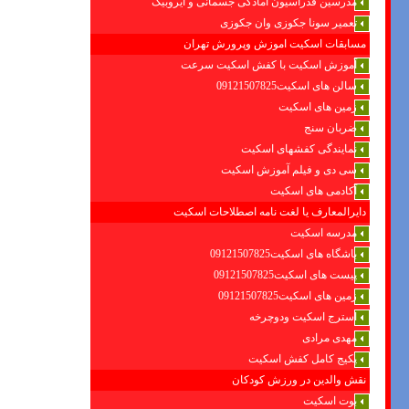
مدرسین فدراسیون امادگی جسمانی و ایروبیک
تعمیر سونا جکوزی وان جکوزی
مسابقات اسکیت اموزش وپرورش تهران
آموزش اسکیت با کفش اسکیت سرعت
سالن های اسکیت09121507825
زمین های اسکیت
ضربان سنج
نمایندگی کفشهای اسکیت
سی دی و فیلم آموزش اسکیت
آکادمی های اسکیت
دایرالمعارف یا لغت نامه اصطلاحات اسکیت
مدرسه اسکیت
باشگاه های اسکیت09121507825
پیست های اسکیت09121507825
زمین های اسکیت09121507825
استرج اسکیت ودوچرخه
مهدی مرادی
پکیج کامل کفش اسکیت
نقش والدین در ورزش کودکان
بوت اسکیت