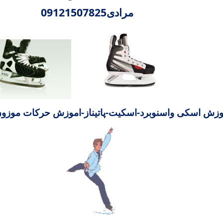
مرادی09121507825
وزش اسکی واسنوبرد-اسکیت-پاتیناز-اموزش حرکات موزون پ