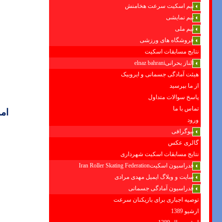
تیم اسکیت سرعت هخامنش
تیم نمایشی
تیم ملی
فروشگاه های ورزشی
نتایج مسابقات اسکیت
الناز بحرانیelnaz bahrani
هیئت آمادگی جسمانی و ایروبیک
از ما بپرسید
پاسخ سوالات متداول
تماس با ما
ام
ورود
بیوگرافی
گالری عکس
نتایج مسابقات اسکیت شهرداری
فدراسیون اسکیتIran Roller Skating Federation
سایت و وبلاگ ایمیل مهدی مرادی
فدراسیون آمادگی جسمانی
توصیه اجباری برای بازیکنان سرعت
ارشیو 1389