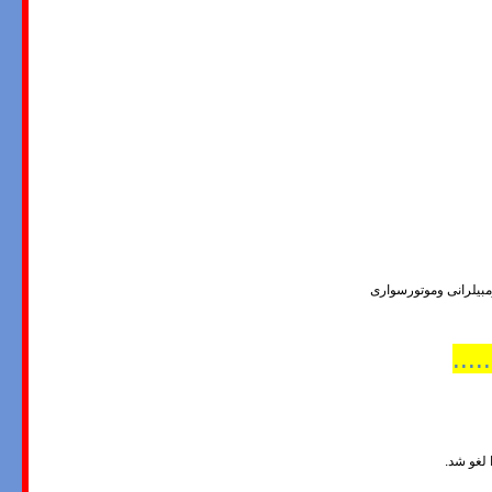
مبیلرانی وموتورسواری
...
لغو شد.