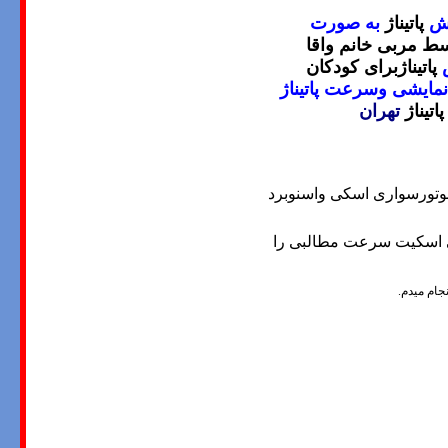
زش
پاتيناژ
به صورت
ط مربی خانم واقا
پاتيناژ
برای کودکان
نمایشی وسرعت
پاتيناژ
پاتيناژ
تهران
وموتورسواری اسکی واسنوبرد
ی اسکیت سرعت مطالبی را
جام میدم.